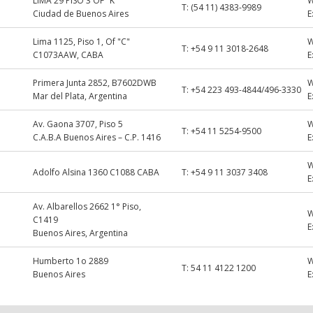
LIMA 29 PISO 3 OF "K"
T:
(54 11) 4383-9989
Ciudad de Buenos Aires
E
Lima 1125, Piso 1, Of "C"
T:
+54 9 11 3018-2648
C1073AAW, CABA
E
Primera Junta 2852, B7602DWB
T:
+54 223 493-4844/496-3330
Mar del Plata, Argentina
E
Av. Gaona 3707, Piso 5
T:
+54 11 5254-9500
C.A.B.A Buenos Aires – C.P. 1416
E
Adolfo Alsina 1360 C1088 CABA
T:
+54 9 11 3037 3408
E
Av. Albarellos 2662 1° Piso,
C1419
E
Buenos Aires, Argentina
Humberto 1o 2889
T:
54 11 4122 1200
Buenos Aires
E