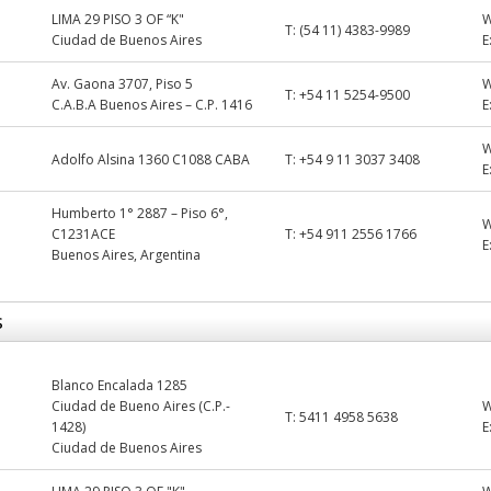
LIMA 29 PISO 3 OF “K"
T:
(54 11) 4383-9989
Ciudad de Buenos Aires
E
Av. Gaona 3707, Piso 5
T:
+54 11 5254-9500
C.A.B.A Buenos Aires – C.P. 1416
E
Adolfo Alsina 1360 C1088 CABA
T:
+54 9 11 3037 3408
E
Humberto 1° 2887 – Piso 6°,
C1231ACE
T:
+54 911 2556 1766
E
Buenos Aires, Argentina
s
Blanco Encalada 1285
Ciudad de Bueno Aires (C.P.-
T:
5411 4958 5638
1428)
E
Ciudad de Buenos Aires