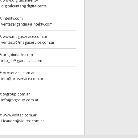
W:
www.digitalcenter.tv
:
digitalcenter@digitalcente...
W:
intektv.com
:
ventasargentina@intektv.com
W:
www.megaservice.com.ar
:
ventastv@megaservice.com.ar
W:
ar.gpinnacle.com
:
info_ar@gpinnacle.com
W:
proservice.com.ar
:
info@proservice.com.ar
W:
tvgroup.com.ar
:
info@tvgroup.com.ar
W:
www.viditec.com.ar
:
Hcaudet@viditec.com.ar