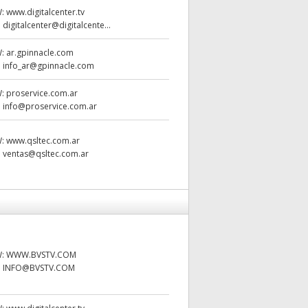
W:
www.digitalcenter.tv
:
digitalcenter@digitalcente...
W:
ar.gpinnacle.com
:
info_ar@gpinnacle.com
W:
proservice.com.ar
:
info@proservice.com.ar
W:
www.qsltec.com.ar
:
ventas@qsltec.com.ar
W:
WWW.BVSTV.COM
:
INFO@BVSTV.COM