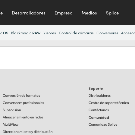
te
Desarrolladores
Empresa
Medios
Splice
ic OS
Blackmagic RAW
Visores
Control de cámaras
Conversores
Accesor
Soporte
Conversión de formatos
Distribuidores
Conversores profesionales
Centro de soporte técnico
Supervisión
Contáctanos
Almacenamiento en redes
Comunidad
MultiView
Comunidad Splice
Direccionamiento y distribución