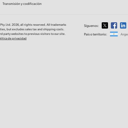
Transmisión y codificación
ty. Ltd. 2026, all rights reserved. All trademarks
Síguenos:
ies, but excludes sales tax and shipping costs.
d party websites to previous visitors to our site.
País o territorio:
Arge
lítica de privacidad