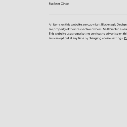
Escáner Cintel
All items on this website are copyright Blackmagic Design P
are property
of their respective owners. MSRP includes dut
This website uses remarketing services to advertise on thir
You can opt out at any time by changing cookie settings.
Po