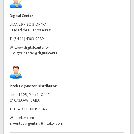
Digital Center
LIMA 29 PISO 3 OF "K"
Ciudad de Buenos Aires
T:
(54 11) 4383-9989
W:
www.digitalcenter.tv
E:
digitalcenter@digitalcente...
IntekTV (Master Distributor)
Lima 1125, Piso 1, Of "C"
C1073AAW, CABA
T:
+54 9 11 3018-2648
W:
intektv.com
E:
ventasargentina@intektv.com