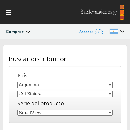
Comprar
Acceder
SmartView
Argentina
Buscar distribuidor
Australia
Diseño
Austria
País
Procesos
Brazil
Representaciones gráficas
Canada
Serie del producto
Instalación
China
Denmark
Especificaciones