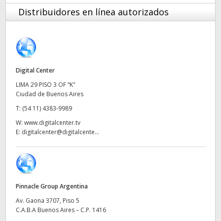
Finland
Distribuidores en línea autorizados
France
Germany
Digital Center
Hong Kong SAR, China
LIMA 29 PISO 3 OF “K"
Ciudad de Buenos Aires
India
T:
(54 11) 4383-9989
Italy
W:
www.digitalcenter.tv
E:
digitalcenter@digitalcente...
Japan
Korea
Mexico
Pinnacle Group Argentina
Malaysia
Av. Gaona 3707, Piso 5
C.A.B.A Buenos Aires – C.P. 1416