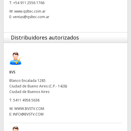
T:
+54 911 2556 1766
UAE
W:
www.qsltec.com.ar
E:
ventas@qsltec.com.ar
Ukraine
United Kingdom
Distribuidores autorizados
United States
BVS
Blanco Encalada 1285
Ciudad de Bueno Aires (C.P.- 1428)
Ciudad de Buenos Aires
T:
5411 4958 5638
W:
WWW.BVSTV.COM
E:
INFO@BVSTV.COM