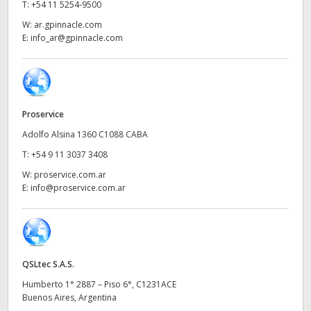
Netherlands
T:
+54 11 5254-9500
W:
ar.gpinnacle.com
New Zealand
E:
info_ar@gpinnacle.com
Norway
Poland
Proservice
Portugal
Adolfo Alsina 1360 C1088 CABA
Singapore
T:
+54 9 11 3037 3408
W:
proservice.com.ar
South Africa
E:
info@proservice.com.ar
España
Sweden
QSLtec S.A.S.
Chinese Taipei
Humberto 1° 2887 – Piso 6°, C1231ACE
Buenos Aires, Argentina
Turkey