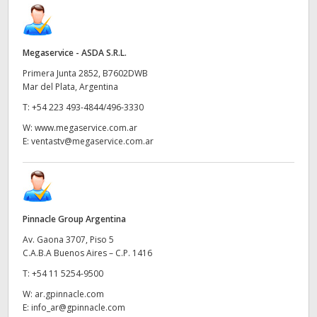
Megaservice - ASDA S.R.L.
Primera Junta 2852, B7602DWB
Mar del Plata, Argentina
T:
+54 223 493-4844/496-3330
W:
www.megaservice.com.ar
E:
ventastv@megaservice.com.ar
Pinnacle Group Argentina
Av. Gaona 3707, Piso 5
C.A.B.A Buenos Aires – C.P. 1416
T:
+54 11 5254-9500
W:
ar.gpinnacle.com
E:
info_ar@gpinnacle.com