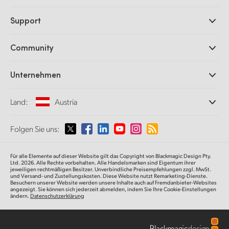
Professionelle Kameras
Support
DaVinci Resolve und Fusion Software
ATEM Produktionsmischer
Händler
Community
Ultimatte
Support-Center
Diskrekorder
Kontakt
Splice Community
Unternehmen
Aufzeichnung und Wiedergabe
Cintel Scanner
Büros
Norm- und Formatwandlung
Land:
Austria
Informationen über uns
Broadcasting-Konverter
Partner
Monitoring
Wählen Sie Ihr Land aus
Folgen Sie uns:
Medien
Netzwerkspeicher
MultiView
Argentina
Für alle Elemente auf dieser Website gilt das Copyright von Blackmagic Design Pty.
Signalverteilung und Distribution
Ltd. 2026. Alle Rechte vorbehalten. Alle Handelsmarken sind Eigentum ihrer
jeweiligen rechtmäßigen Besitzer. Unverbindliche Preisempfehlungen zzgl. MwSt.
Streaming und Encoding
Australia
und Versand- und Zustellungskosten. Diese Website nutzt Remarketing-Dienste.
Besuchern unserer Website werden unsere Inhalte auch auf Fremdanbieter-Websites
angezeigt. Sie können sich jederzeit abmelden, indem Sie Ihre Cookie-Einstellungen
ändern.
Datenschutzerklärung
Austria
Brazil