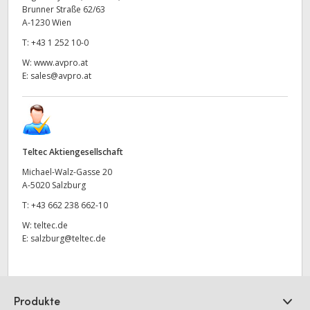
Brunner Straße 62/63
A-1230 Wien
T:
+43 1 252 10-0
W:
www.avpro.at
E:
sales@avpro.at
Teltec Aktiengesellschaft
Michael-Walz-Gasse 20
A-5020 Salzburg
T:
+43 662 238 662-10
W:
teltec.de
E:
salzburg@teltec.de
Produkte