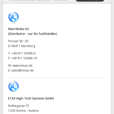
Finland
Galerie
France
Techn. Daten
Germany
New Media AV
(Distributor - nur für Fachhändler)
Hong Kong SAR, China
Pirnaer Str. 20
D-90411 Nürnberg
India
T:
+49 911 53996-0
F:
+49 911 53996-19
Italy
W:
www.nmav.de
E:
sales@nmav.de
Japan
Korea
Mexico
ETAS High-Tech Systems GmbH
Malaysia
Kolbegasse 75
1230 Vienna - Austria