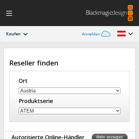
Kaufen
Anmelden
ATEM Constellation 8K
Argentina
Reseller finden
Australia
Design
Austria
Ort
Funktionen
Brazil
Software Control
Produktserie
Canada
Advanced Panel
China
Denmark
Camera Control
Autorisierte Online-Händler
Mehr anzeigen