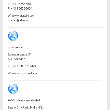
Netherlands
T:
+43 16655660
F:
+43 166556604
New Zealand
W:
www.etas24.com
E:
etas@etas.at
Norway
Poland
Portugal
pro.media
Singapore
Spengergasse 31,
A-1050 Wien
South Africa
T:
+43 1 585 12 74-0
W:
www.pro-media.at
Spain
Sweden
Chinese Taipei
AV-Professional GmbH
Turkey
Segro City Park, Halle 4N,