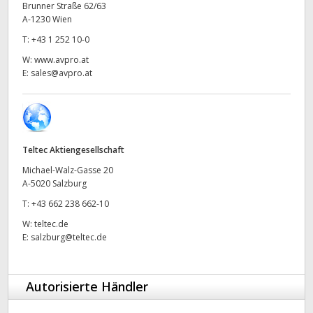
Brunner Straße 62/63
UAE
A-1230 Wien
T:
+43 1 252 10-0
Ukraine
W:
www.avpro.at
E:
sales@avpro.at
United Kingdom
United States
Teltec Aktiengesellschaft
Michael-Walz-Gasse 20
A-5020 Salzburg
T:
+43 662 238 662-10
W:
teltec.de
E:
salzburg@teltec.de
Autorisierte Händler