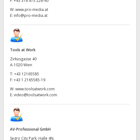
F:
+43 316 475 226-90
W:
www.pro-media.at
E:
info@pro-media.at
Tools at Work
Zirkusgasse 40
A-1020 Wien
T:
+43 12165585
F:
+43 1 2165585-19
W:
www.toolsatwork.com
E:
video@toolsatwork.com
AV-Professional GmbH
Segro City Park, Halle 4N,