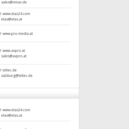
:
sales@nmav.de
W:
www.etas24.com
:
etas@etas.at
W:
www.pro-media.at
W:
www.avpro.at
:
sales@avpro.at
W:
teltec.de
:
salzburg@teltec.de
W:
www.etas24.com
:
etas@etas.at