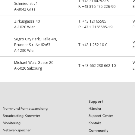
T:
+43 316475226
Schmiedlstr. 1
F:
+43 316 475 226-90
E
A-8042 Graz
Zirkusgasse 40
T:
+43 12165585
A-1020 Wien
F:
+43 1 2165585-19
E
Segro City Park, Halle 4N,
Brunner Straße 62/63
T:
+43 1 252 10-0
E
A-1230 Wien
Michael-Walz-Gasse 20
T:
+43 662 238 662-10
A-5020 Salzburg
E
Support
Norm- und Formatwandlung
Händler
Broadcasting-Konverter
Support-Center
Monitoring
Kontakt
Netzwerkspeicher
Community