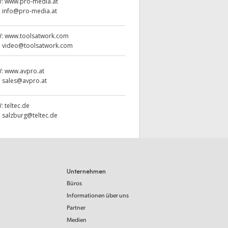
W:
www.pro-media.at
:
info@pro-media.at
W:
www.toolsatwork.com
:
video@toolsatwork.com
W:
www.avpro.at
:
sales@avpro.at
W:
teltec.de
:
salzburg@teltec.de
Unternehmen
Büros
Informationen über uns
Partner
Medien