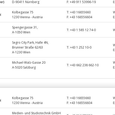
ler)
D-90411 Nürnberg
F:
+49 911 53996-19
E
Kolbegasse 75
T:
+43 16655660
H
1230 Vienna - Austria
F:
+43 166556604
E
Spengergasse 31,
T:
+43 1 585 12 74-0
A-1050 Wien
Segro City Park, Halle 4N,
Brunner Straße 62/63
T:
+43 1 252 10-0
E
A-1230 Wien
Michael-Walz-Gasse 20
T:
+43 662 238 662-10
A-5020 Salzburg
E
Kolbegasse 75
T:
+43 16655660
H
1230 Vienna - Austria
F:
+43 166556604
E
Medien- und Studiotechnik GmbH