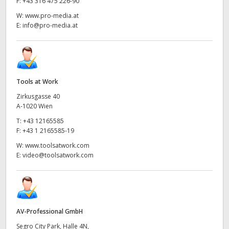
F:
+43 316 475 226-90
W:
www.pro-media.at
E:
info@pro-media.at
Tools at Work
Zirkusgasse 40
A-1020 Wien
T:
+43 12165585
F:
+43 1 2165585-19
W:
www.toolsatwork.com
E:
video@toolsatwork.com
AV-Professional GmbH
Segro City Park, Halle 4N,