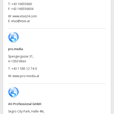
Netherlands
T:
+43 16655660
F:
+43 166556604
New Zealand
W:
www.etas24.com
E:
etas@etas.at
Norway
Poland
Portugal
pro.media
Singapore
Spengergasse 31,
A-1050 Wien
South Africa
T:
+43 1 585 12 74-0
W:
www.pro-media.at
Spain
Sweden
Chinese Taipei
AV-Professional GmbH
Turkey
Segro City Park, Halle 4N,