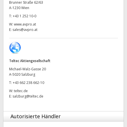
Brunner Straße 62/63
UAE
A-1230 Wien
T:
+43 1 252 10-0
Ukraine
W:
www.avpro.at
E:
sales@avpro.at
United Kingdom
United States
Teltec Aktiengesellschaft
Michael-Walz-Gasse 20
A-5020 Salzburg
T:
+43 662 238 662-10
W:
teltec.de
E:
salzburg@teltec.de
Autorisierte Händler