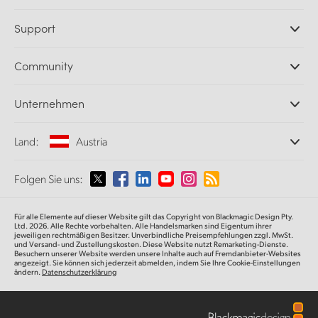
Professionelle Kameras
Support
DaVinci Resolve und Fusion Software
ATEM Produktionsmischer
Händler
Community
Ultimatte
Support-Center
Diskrekorder
Kontakt
Splice Community
Unternehmen
Aufzeichnung und Wiedergabe
Cintel Scanner
Büros
Norm- und Formatwandlung
Land:
Austria
Informationen über uns
Broadcasting-Konverter
Partner
Monitoring
Wählen Sie Ihr Land aus
Folgen Sie uns:
Medien
Netzwerkspeicher
MultiView
Argentina
Für alle Elemente auf dieser Website gilt das Copyright von Blackmagic Design Pty.
Signalverteilung und Distribution
Ltd. 2026. Alle Rechte vorbehalten. Alle Handelsmarken sind Eigentum ihrer
jeweiligen rechtmäßigen Besitzer. Unverbindliche Preisempfehlungen zzgl. MwSt.
Streaming und Encoding
Australia
und Versand- und Zustellungskosten. Diese Website nutzt Remarketing-Dienste.
Besuchern unserer Website werden unsere Inhalte auch auf Fremdanbieter-Websites
angezeigt. Sie können sich jederzeit abmelden, indem Sie Ihre Cookie-Einstellungen
ändern.
Datenschutzerklärung
Austria
Brazil