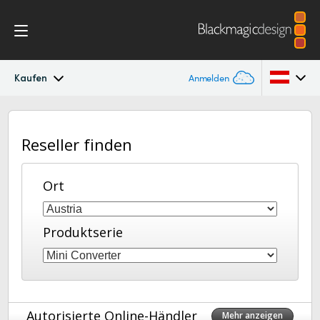
Kaufen
Anmelden
Mini Converters
Argentina
Reseller finden
Australia
Workflow
Austria
Ort
Modelle
Brazil
Techn. Daten
Produktserie
Canada
China
Denmark
Autorisierte Online-Händler
Mehr anzeigen