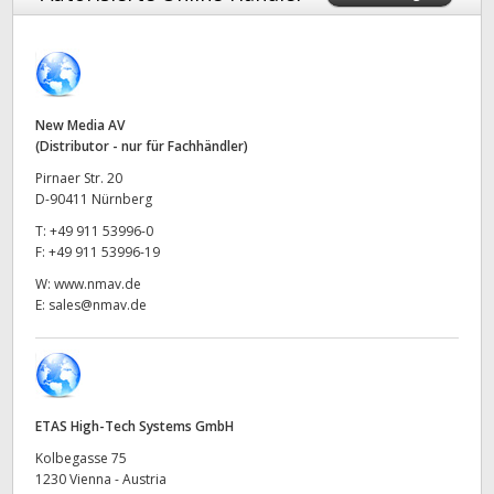
Finland
France
Germany
New Media AV
(Distributor - nur für Fachhändler)
Hong Kong SAR, China
Pirnaer Str. 20
D-90411 Nürnberg
India
T:
+49 911 53996-0
F:
+49 911 53996-19
Italy
W:
www.nmav.de
E:
sales@nmav.de
Japan
Korea
Mexico
ETAS High-Tech Systems GmbH
Malaysia
Kolbegasse 75
1230 Vienna - Austria