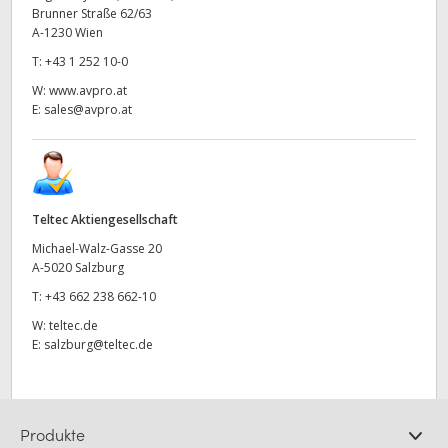
Brunner Straße 62/63
A-1230 Wien
T:
+43 1 252 10-0
W:
www.avpro.at
E:
sales@avpro.at
Teltec Aktiengesellschaft
Michael-Walz-Gasse 20
A-5020 Salzburg
T:
+43 662 238 662-10
W:
teltec.de
E:
salzburg@teltec.de
Produkte