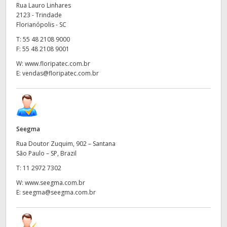
Netherlands
Rua Lauro Linhares
2123 - Trindade
New Zealand
Florianópolis - SC
T:
55 48 2108 9000
Norway
F:
55 48 2108 9001
W:
www.floripatec.com.br
Poland
E:
vendas@floripatec.com.br
Portugal
Singapore
Seegma
South Africa
Rua Doutor Zuquim, 902 – Santana
Spain
São Paulo – SP, Brazil
T:
11 2972 7302
Sweden
W:
www.seegma.com.br
E:
seegma@seegma.com.br
Chinese Taipei
Turkey