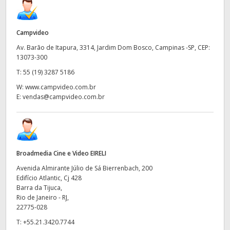
Campvideo
Av. Barão de Itapura, 3314, Jardim Dom Bosco, Campinas -SP, CEP:
13073-300​​
T:
55 (19) 3287 5186
W:
www.campvideo.com.br
E:
vendas@campvideo.com.br
Broadmedia Cine e Video EIRELI
Avenida Almirante Júlio de Sá Bierrenbach, 200
Edifício Atlantic, Cj 428
Barra da Tijuca,
Rio de Janeiro - RJ,
22775-028
T:
+55.21.3420.7744