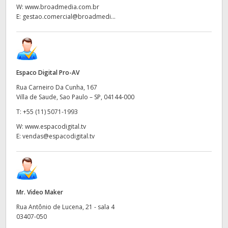
W:
www.broadmedia.com.br
E:
gestao.comercial@broadmedi...
Espaco Digital Pro-AV
Rua Carneiro Da Cunha, 167
Villa de Saude, Sao Paulo – SP, 04144-000
T:
+55 (11) 5071-1993
W:
www.espacodigital.tv
E:
vendas@espacodigital.tv
Mr. Video Maker
Rua Antônio de Lucena, 21 - sala 4
03407-050