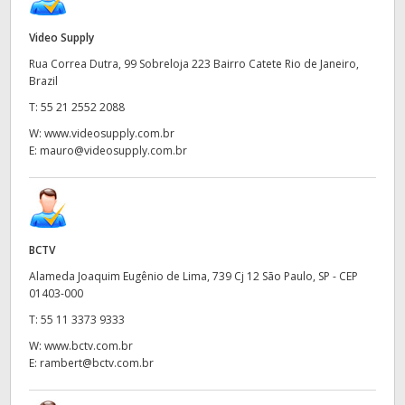
UAE
Video Supply
Ukraine
Rua Correa Dutra, 99 Sobreloja 223 Bairro Catete Rio de Janeiro,
Brazil
United Kingdom
T:
55 21 2552 2088
W:
www.videosupply.com.br
United States
E:
mauro@videosupply.com.br
BCTV
Alameda Joaquim Eugênio de Lima, 739 Cj 12 São Paulo, SP - CEP
01403-000
T:
55 11 3373 9333
W:
www.bctv.com.br
E:
rambert@bctv.com.br