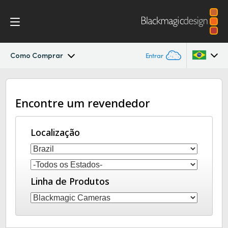
Como Comprar
Entrar
Micro Studio Camera
Argentina
Encontre um revendedor
Australia
Especificações
Austria
Localização
Brazil
Canada
Linha de Produtos
China
Denmark