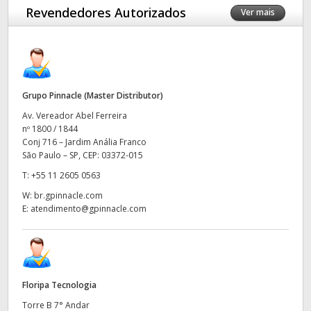
Revendedores Autorizados
Ver mais
Finland
France
Germany
Grupo Pinnacle (Master Distributor)
Hong Kong SAR, China
Av. Vereador Abel Ferreira
nº 1800 / 1844
India
Conj 716 – Jardim Anália Franco
São Paulo – SP, CEP: 03372-015
Italy
T:
+55 11 2605 0563
Japan
W:
br.gpinnacle.com
E:
atendimento@gpinnacle.com
Korea
Mexico
Malaysia
Floripa Tecnologia
Torre B 7° Andar