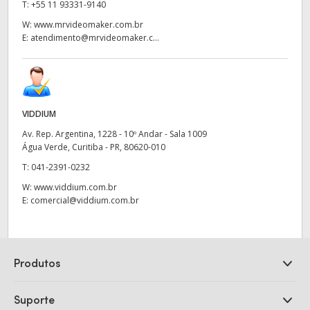
T:
+55 11 93331-9140
W:
www.mrvideomaker.com.br
E:
atendimento@mrvideomaker.c...
VIDDIUM
Av. Rep. Argentina, 1228 - 10º Andar - Sala 1009
Água Verde, Curitiba - PR, 80620-010
T:
041-2391-0232
W:
www.viddium.com.br
E:
comercial@viddium.com.br
Produtos
Câmeras Profissionais
Suporte
DaVinci Resolve e Fusion