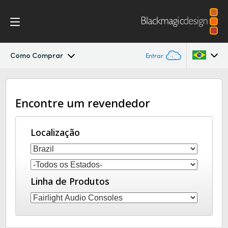
Como Comprar
Entrar
Fairlight Live
Argentina
Encontre um revendedor
Australia
Especificações
Austria
Localização
Brazil
Canada
Linha de Produtos
China
Denmark