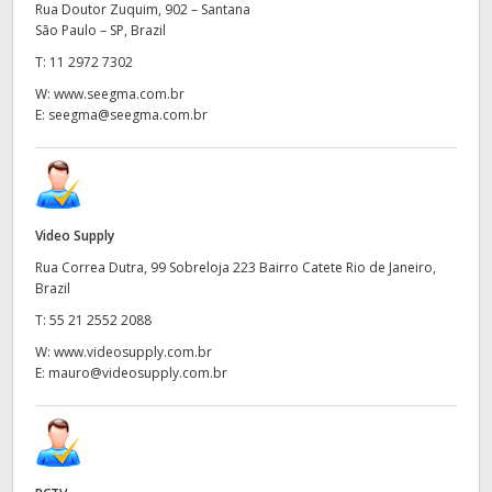
Netherlands
Rua Doutor Zuquim, 902 – Santana
São Paulo – SP, Brazil
New Zealand
T:
11 2972 7302
W:
www.seegma.com.br
Norway
E:
seegma@seegma.com.br
Poland
Portugal
Video Supply
Singapore
Rua Correa Dutra, 99 Sobreloja 223 Bairro Catete Rio de Janeiro,
South Africa
Brazil
T:
55 21 2552 2088
Spain
W:
www.videosupply.com.br
E:
mauro@videosupply.com.br
Sweden
Chinese Taipei
Turkey