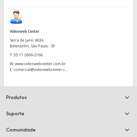
Videoweb Center
Serra de Jairé, 663A
Belenzinho, São Paulo - SP
T:
55 11 2606-2168
W:
www.videowebcenter.com.br
E:
comercial@videowebcenter.c...
Produtos
Câmeras Profissionais
Suporte
DaVinci Resolve e Fusion
Switchers de Produção ATEM
Revendedores
Comunidade
Ultimatte
Central de Suporte Técnico