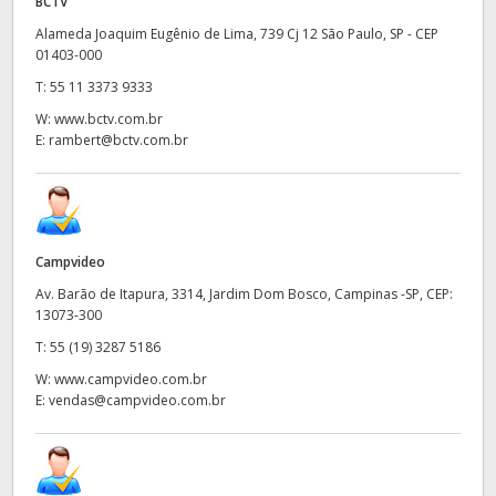
BCTV
UAE
Alameda Joaquim Eugênio de Lima, 739 Cj 12 São Paulo, SP - CEP
01403-000
Ukraine
T:
55 11 3373 9333
W:
www.bctv.com.br
United Kingdom
E:
rambert@bctv.com.br
United States
Campvideo
Av. Barão de Itapura, 3314, Jardim Dom Bosco, Campinas -SP, CEP:
13073-300​​
T:
55 (19) 3287 5186
W:
www.campvideo.com.br
E:
vendas@campvideo.com.br