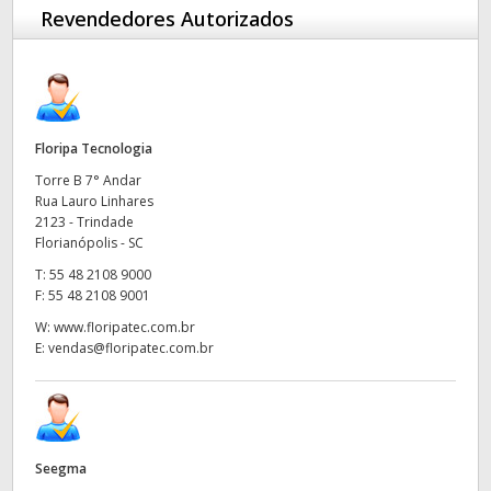
Revendedores Autorizados
Finland
France
Germany
Floripa Tecnologia
Hong Kong SAR, China
Torre B 7° Andar
Rua Lauro Linhares
India
2123 - Trindade
Florianópolis - SC
Italy
T:
55 48 2108 9000
F:
55 48 2108 9001
Japan
W:
www.floripatec.com.br
E:
vendas@floripatec.com.br
Korea
Mexico
Malaysia
Seegma