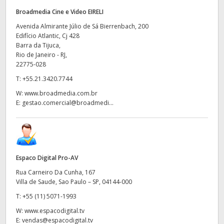
Broadmedia Cine e Video EIRELI
Avenida Almirante Júlio de Sá Bierrenbach, 200
Edifício Atlantic, Cj 428
Barra da Tijuca,
Rio de Janeiro - RJ,
22775-028
T:
+55.21.3420.7744
W:
www.broadmedia.com.br
E:
gestao.comercial@broadmedi...
Espaco Digital Pro-AV
Rua Carneiro Da Cunha, 167
Villa de Saude, Sao Paulo – SP, 04144-000
T:
+55 (11) 5071-1993
W:
www.espacodigital.tv
E:
vendas@espacodigital.tv