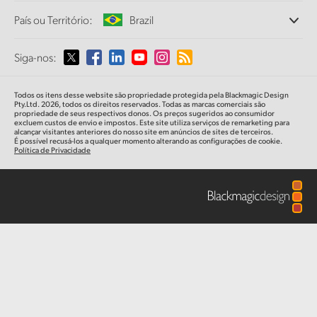
Escritórios
Finland
Conversão de Padrões
País ou Território:
Brazil
Sobre a Blackmagic Design
Conversores Broadcast
Parcerias
France
Monitoramento
Selecione seu país ou território
Siga-nos:
Imprensa
Armazenamento em Rede
Germany
MultiView
Argentina
Todos os itens desse website são propriedade protegida pela Blackmagic Design
Roteamento e Distribuição
Hong Kong SAR, China
Pty.Ltd. 2026, todos os direitos reservados. Todas as marcas comerciais são
propriedade de seus respectivos donos. Os preços sugeridos ao consumidor
Streaming e Codificação
Australia
excluem custos de envio e impostos. Este site utiliza serviços de remarketing para
alcançar visitantes anteriores do nosso site em anúncios de sites de terceiros.
India
É possível recusá-los a qualquer momento alterando as configurações de cookie.
Política de Privacidade
Austria
Italy
Brazil
Japan
Canada
Korea
China
Mexico
Malaysia
Denmark