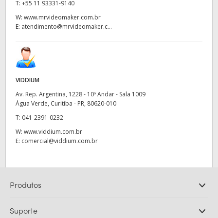
T:
+55 11 93331-9140
W:
www.mrvideomaker.com.br
E:
atendimento@mrvideomaker.c...
VIDDIUM
Av. Rep. Argentina, 1228 - 10º Andar - Sala 1009
Água Verde, Curitiba - PR, 80620-010
T:
041-2391-0232
W:
www.viddium.com.br
E:
comercial@viddium.com.br
Produtos
Câmeras Profissionais
Suporte
DaVinci Resolve e Fusion