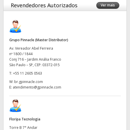
Revendedores Autorizados
Ver mais
Finland
France
Germany
Grupo Pinnacle (Master Distributor)
Hong Kong SAR, China
Av. Vereador Abel Ferreira
nº 1800 / 1844
India
Conj 716 – Jardim Anália Franco
São Paulo – SP, CEP: 03372-015
Italy
T:
+55 11 2605 0563
Japan
W:
br.gpinnacle.com
E:
atendimento@gpinnacle.com
Korea
Mexico
Malaysia
Floripa Tecnologia
Torre B 7° Andar