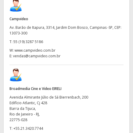
Campvideo
Av. Barão de Itapura, 3314, Jardim Dom Bosco, Campinas -SP, CEP:
13073-300​​
T:
55 (19) 3287 5186
W:
www.campvideo.com.br
E:
vendas@campvideo.com.br
Broadmedia Cine e Video EIRELI
Avenida Almirante Júlio de Sá Bierrenbach, 200
Edifício Atlantic, Cj 428
Barra da Tijuca,
Rio de Janeiro - RJ,
22775-028
T:
+55.21.3420.7744