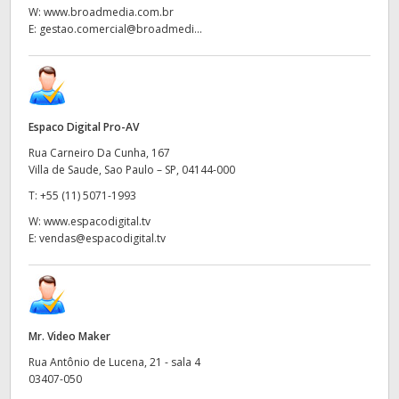
W:
www.broadmedia.com.br
E:
gestao.comercial@broadmedi...
Espaco Digital Pro-AV
Rua Carneiro Da Cunha, 167
Villa de Saude, Sao Paulo – SP, 04144-000
T:
+55 (11) 5071-1993
W:
www.espacodigital.tv
E:
vendas@espacodigital.tv
Mr. Video Maker
Rua Antônio de Lucena, 21 - sala 4
03407-050