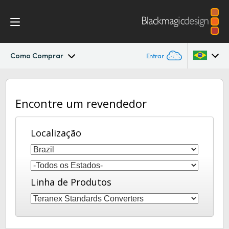
Como Comprar
Entrar
Teranex Standards Converters
Argentina
Encontre um revendedor
Australia
Workflow
Austria
Localização
Conversões
Brazil
Design
Canada
Linha de Produtos
Tecnologia
China
Denmark
Especificações