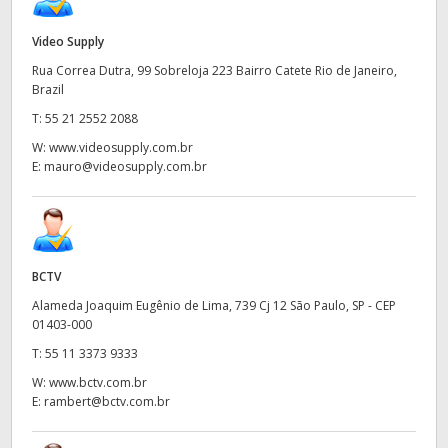
UAE
Video Supply
Ukraine
Rua Correa Dutra, 99 Sobreloja 223 Bairro Catete Rio de Janeiro,
Brazil
United Kingdom
T:
55 21 2552 2088
W:
www.videosupply.com.br
United States
E:
mauro@videosupply.com.br
BCTV
Alameda Joaquim Eugênio de Lima, 739 Cj 12 São Paulo, SP - CEP
01403-000
T:
55 11 3373 9333
W:
www.bctv.com.br
E:
rambert@bctv.com.br