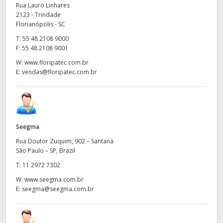
Netherlands
Rua Lauro Linhares
2123 - Trindade
New Zealand
Florianópolis - SC
T:
55 48 2108 9000
Norway
F:
55 48 2108 9001
W:
www.floripatec.com.br
Poland
E:
vendas@floripatec.com.br
Portugal
Singapore
Seegma
South Africa
Rua Doutor Zuquim, 902 – Santana
Spain
São Paulo – SP, Brazil
T:
11 2972 7302
Sweden
W:
www.seegma.com.br
E:
seegma@seegma.com.br
Chinese Taipei
Turkey