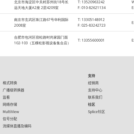
北京市海淀区中关村苏州街18号长
T:
13520963242
远天地大厦A2座 2层4209室
F:
010-82621134
E
南京市玄武区珠江路67号华利国际
T:
13305148912
E
2008室
F:
025-83242723
合肥市包河区宿松路时尚家园门面
T:
13355600001
E
102-103（五棵松影视设备集合店）
支持
格式转换
经销商
广播级转换器
支持中心
监看
联系我们
网络存储
社区
MultiView
Splice社区
信号分配
流媒体直播及编码