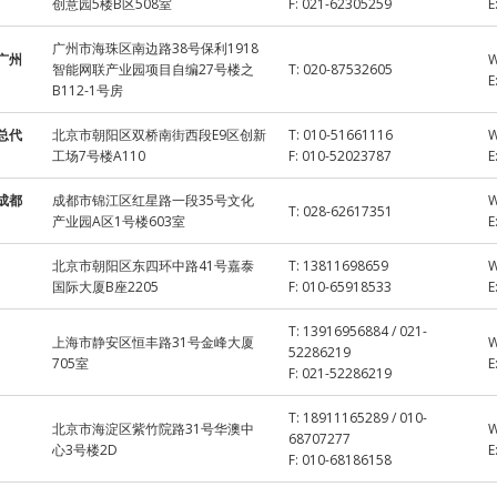
创意园5楼B区508室
F:
021-62305259
E
广州市海珠区南边路38号保利1918
广州
智能网联产业园项目自编27号楼之
T:
020-87532605
E
B112-1号房
总代
北京市朝阳区双桥南街西段E9区创新
T:
010-51661116
工场7号楼A110
F:
010-52023787
E
成都
成都市锦江区红星路一段35号文化
T:
028-62617351
产业园A区1号楼603室
E
北京市朝阳区东四环中路41号嘉泰
T:
13811698659
国际大厦B座2205
F:
010-65918533
E
T:
13916956884 / 021-
上海市静安区恒丰路31号金峰大厦
52286219
705室
E
F:
021-52286219
T:
18911165289 / 010-
北京市海淀区紫竹院路31号华澳中
68707277
心3号楼2D
E
F:
010-68186158