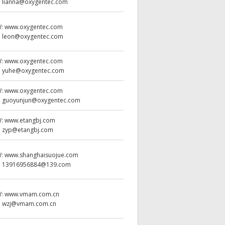
:
lianna@oxygentec.com
W:
www.oxygentec.com
:
leon@oxygentec.com
W:
www.oxygentec.com
:
yuhe@oxygentec.com
W:
www.oxygentec.com
:
guoyunjun@oxygentec.com
W:
www.etangbj.com
:
zyp@etangbj.com
W:
www.shanghaisuojue.com
:
13916956884@139.com
W:
www.vmam.com.cn
:
wzj@vmam.com.cn