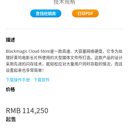
技术规格
Finland
查找经销商
打印PDF
France
Germany
描述
中国香港
Blackmagic Cloud Store是一款高速、大容量网络硬盘，它专为处
India
理好莱坞电影长片所使用的大型媒体文件所打造。这款产品的设计
采用先进的闪存技术，能轻松应对大量用户同时存取的情况，而且
Italy
设置起来也非常简单！
下载操作手册
下载软件
Japan
价格
Korea
Mexico
RMB 114,250
Malaysia
起售