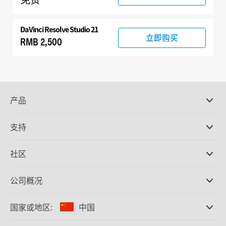
DaVinci Resolve Studio 21
立即购买
RMB 2,500
产品
专业摄影机
支持
DaVinci Resolve和Fusion软件
ATEM Production Switcher系列
经销商
社区
Ultimatte
支持中心
硬盘录机
联系我们
Splice社区
公司概况
采集和输出
Cintel胶片扫描
办事处
格式转换
国家或地区:
中国
关于我们
广播级转换器
合作伙伴