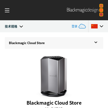
技术规格
登录
Blackmagic Cloud Store
Argentina
Blackmagic
Cloud Store
Australia
作品展示
Austria
技术规格
Brazil
Canada
中国
Blackmagic Cloud Store
Denmark