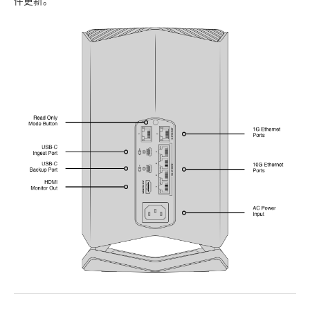
件更新。
UAE
Ukraine
United Kingdom
United States