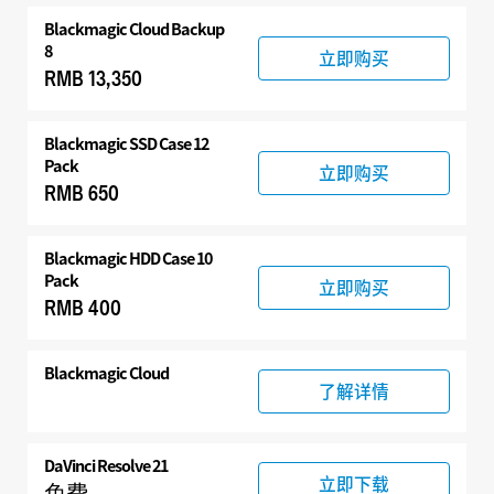
Blackmagic Cloud Backup
8
立即购买
RMB 13,350
Blackmagic SSD Case 12
Pack
立即购买
RMB 650
Blackmagic HDD Case 10
Pack
立即购买
RMB 400
Blackmagic Cloud
了解详情
DaVinci Resolve 21
立即下载
免费