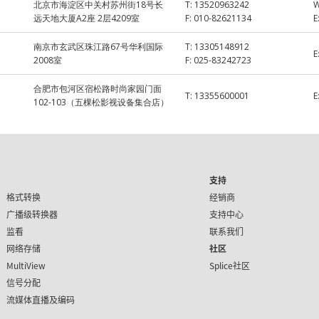
北京市海淀区中关村苏州街18号长
T:
13520963242
远天地大厦A2座 2层4209室
F:
010-82621134
E
南京市玄武区珠江路67号华利国际
T:
13305148912
E
2008室
F:
025-83242723
合肥市包河区宿松路时尚家园门面
T:
13355600001
E
102-103（五棵松影视设备集合店）
支持
格式转换
经销商
广播级转换器
支持中心
监看
联系我们
网络存储
社区
MultiView
Splice社区
信号分配
流媒体直播及编码