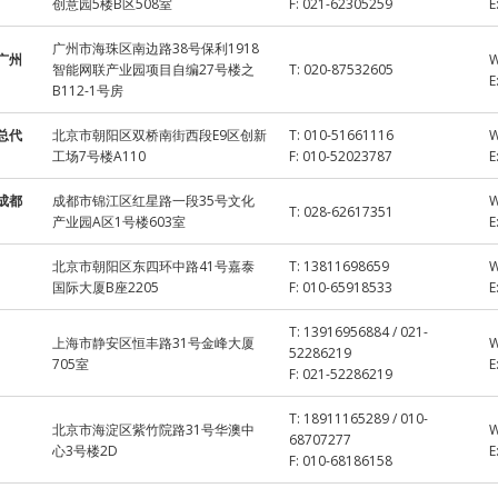
创意园5楼B区508室
F:
021-62305259
E
广州市海珠区南边路38号保利1918
广州
智能网联产业园项目自编27号楼之
T:
020-87532605
E
B112-1号房
总代
北京市朝阳区双桥南街西段E9区创新
T:
010-51661116
工场7号楼A110
F:
010-52023787
E
成都
成都市锦江区红星路一段35号文化
T:
028-62617351
产业园A区1号楼603室
E
北京市朝阳区东四环中路41号嘉泰
T:
13811698659
国际大厦B座2205
F:
010-65918533
E
T:
13916956884 / 021-
上海市静安区恒丰路31号金峰大厦
52286219
705室
E
F:
021-52286219
T:
18911165289 / 010-
北京市海淀区紫竹院路31号华澳中
68707277
心3号楼2D
E
F:
010-68186158