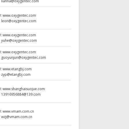
:
lianna@oxygentec.com
W:
www.oxygentec.com
:
leon@oxygentec.com
W:
www.oxygentec.com
:
yuhe@oxygentec.com
W:
www.oxygentec.com
:
guoyunjun@oxygentec.com
W:
www.etangbj.com
:
zyp@etangbj.com
W:
www.shanghaisuojue.com
:
13916956884@139.com
W:
www.vmam.com.cn
:
wzj@vmam.com.cn