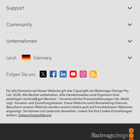
Professionelle Kameras
Support
DaVinci Resolve und Fusion Software
ATEM Produktionsmischer
Händler
Community
Ultimatte
Support-Center
Diskrekorder
Kontakt
Splice Community
Unternehmen
Aufzeichnung und Wiedergabe
Cintel Scanner
Büros
Norm- und Formatwandlung
Land:
Germany
Informationen über uns
Broadcasting-Konverter
Partner
Monitoring
Wählen Sie Ihr Land aus
Folgen Sie uns:
Medien
Netzwerkspeicher
MultiView
Argentina
Für alle Elemente auf dieser Website gilt das Copyright von Blackmagic Design Pty.
Signalverteilung und Distribution
Ltd. 2026. Alle Rechte vorbehalten. Alle Handelsmarken sind Eigentum ihrer
jeweiligen rechtmäßigen Besitzer. *Unverbindliche Preisempfehlungen inkl. MwSt.
Streaming und Encoding
Australia
zzgl. Versand- und Zustellungskosten. Diese Website nutzt Remarketing-Dienste.
Besuchern unserer Website werden unsere Inhalte auch auf Fremdanbieter-Websites
angezeigt. Sie können sich jederzeit abmelden, indem Sie Ihre Cookie-Einstellungen
ändern.
Datenschutzerklärung
Austria
Brazil