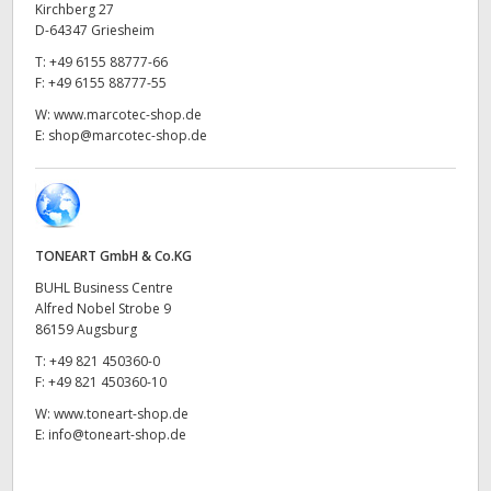
Kirchberg 27
UAE
D-64347 Griesheim
T:
+49 6155 88777-66
Ukraine
F:
+49 6155 88777-55
W:
www.marcotec-shop.de
United Kingdom
E:
shop@marcotec-shop.de
United States
TONEART GmbH & Co.KG
BUHL Business Centre
Alfred Nobel Strobe 9
86159 Augsburg
T:
+49 821 450360-0
F:
+49 821 450360-10
W:
www.toneart-shop.de
E:
info@toneart-shop.de