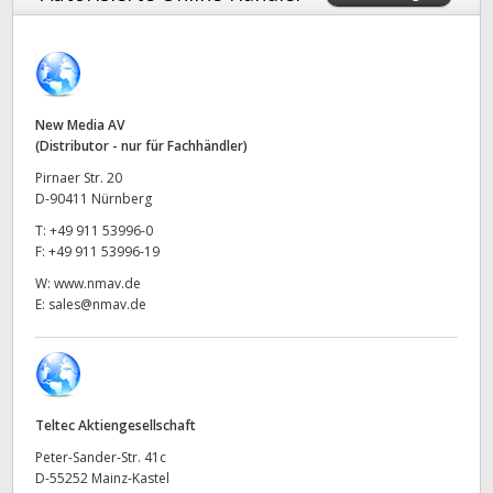
Finland
France
Germany
New Media AV
(Distributor - nur für Fachhändler)
Hong Kong SAR, China
Pirnaer Str. 20
D-90411 Nürnberg
India
T:
+49 911 53996-0
F:
+49 911 53996-19
Italy
W:
www.nmav.de
E:
sales@nmav.de
Japan
Korea
Mexico
Teltec Aktiengesellschaft
Malaysia
Peter-Sander-Str. 41c
D-55252 Mainz-Kastel