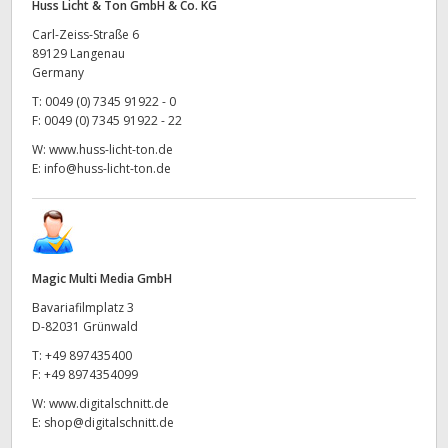
Huss Licht & Ton GmbH & Co. KG
Carl-Zeiss-Straße 6
89129 Langenau
Germany
T:
0049 (0) 7345 91922 - 0
F:
0049 (0) 7345 91922 - 22
W:
www.huss-licht-ton.de
E:
info@huss-licht-ton.de
Magic Multi Media GmbH
Bavariafilmplatz 3
D-82031 Grünwald
T:
+49 897435400
F:
+49 8974354099
W:
www.digitalschnitt.de
E:
shop@digitalschnitt.de