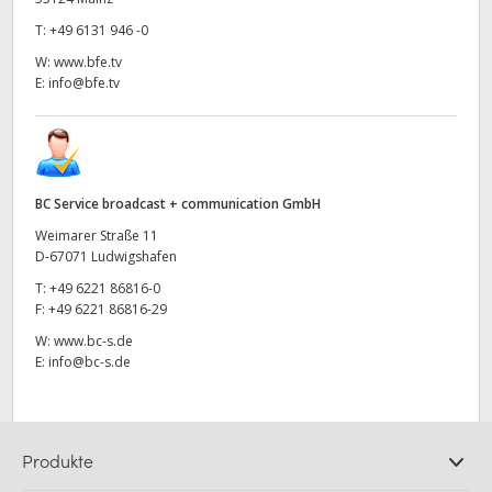
T:
+49 6131 946 -0
W:
www.bfe.tv
E:
info@bfe.tv
BC Service broadcast + communication GmbH
Weimarer Straße 11
D-67071 Ludwigshafen
T:
+49 6221 86816-0
F:
+49 6221 86816-29
W:
www.bc-s.de
E:
info@bc-s.de
Produkte