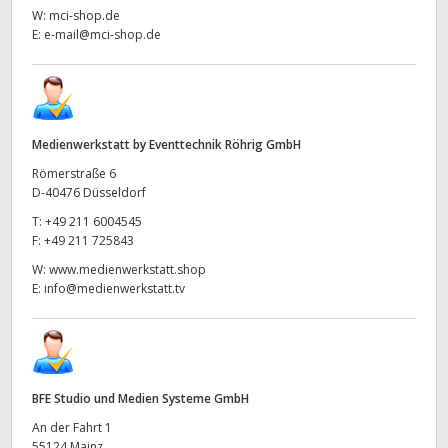
W:
mci-shop.de
E:
e-mail@mci-shop.de
Medienwerkstatt by Eventtechnik Röhrig GmbH
Römerstraße 6
D-40476 Düsseldorf
T:
+49 211 6004545
F:
+49 211 725843
W:
www.medienwerkstatt.shop
E:
info@medienwerkstatt.tv
BFE Studio und Medien Systeme GmbH
An der Fahrt 1
55124 Mainz