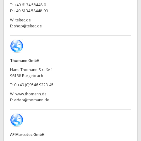
Netherlands
T:
+49 6134 58448-0
F:
+49 6134 58448-99
New Zealand
W:
teltec.de
E:
shop@teltec.de
Norway
Poland
Portugal
Thomann GmbH
Singapore
Hans-Thomann-Straße 1
96138 Burgebrach
South Africa
T:
0 +49 (0)9546 9223-45
W:
www.thomann.de
Spain
E:
video@thomann.de
Sweden
Chinese Taipei
AF Marcotec GmbH
Turkey