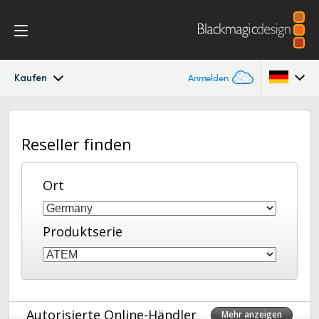
Kaufen
Anmelden
ATEM Converters
Argentina
Reseller finden
Australia
Design
Austria
Ort
Techn. Daten
Brazil
Produktserie
Canada
China
Denmark
Autorisierte Online-Händler
Mehr anzeigen