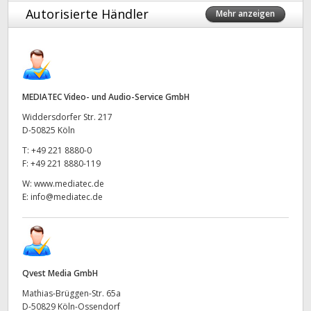
Autorisierte Händler
Mehr anzeigen
MEDIATEC Video- und Audio-Service GmbH
Widdersdorfer Str. 217
D-50825 Köln
T:
+49 221 8880-0
F:
+49 221 8880-119
W:
www.mediatec.de
E:
info@mediatec.de
Qvest Media GmbH
Mathias-Brüggen-Str. 65a
D-50829 Köln-Ossendorf