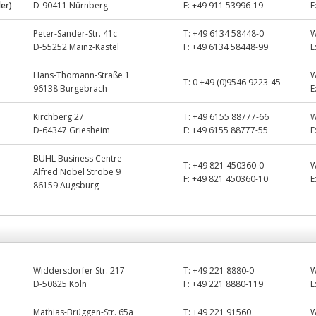
ler)
D-90411 Nürnberg
F:
+49 911 53996-19
E
Peter-Sander-Str. 41c
T:
+49 6134 58448-0
D-55252 Mainz-Kastel
F:
+49 6134 58448-99
E
Hans-Thomann-Straße 1
T:
0 +49 (0)9546 9223-45
96138 Burgebrach
E
Kirchberg 27
T:
+49 6155 88777-66
D-64347 Griesheim
F:
+49 6155 88777-55
E
BUHL Business Centre
T:
+49 821 450360-0
Alfred Nobel Strobe 9
F:
+49 821 450360-10
E
86159 Augsburg
Widdersdorfer Str. 217
T:
+49 221 8880-0
D-50825 Köln
F:
+49 221 8880-119
E
Mathias-Brüggen-Str. 65a
T:
+49 221 91560