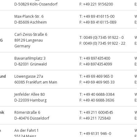
D-50829 Köln-Ossendorf
F:
+49 221 9156200
E
Max-Planck-Str. 6
T:
+49 89 416115-00
D-85609 Aschheim
F:
+49 89 416115-089
E
Carl-Zeiss-Straße 6
T:
0049 (0) 7345 91922 - 0
KG
89129 Langenau
F:
0049 (0) 7345 91922 - 22
E
Germany
Bavariafilmplatz 3
T:
+49 897435400
D-82031 Grünwald
F:
+49 8974354099
E
 und
Löwengasse 27a
T:
+49 69 469 965 0
60385 Frankfurt am Main
F:
+49 69 469 965 33
E
Jenfelder Allee 80
T:
+49 40 6688-3384
D-22039 Hamburg
F:
+49 40 6688-3636
E
nik
Römerstraße 6
T:
+49 211 6004545
D-40476 Düsseldorf
F:
+49 211 725843
E
e
An der Fahrt 1
T:
+49 6131 946 -0
55124 Mainz
E