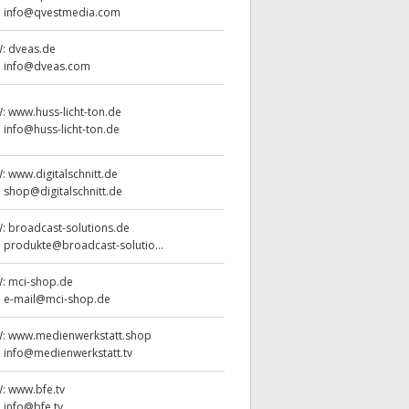
:
info@qvestmedia.com
W:
dveas.de
:
info@dveas.com
W:
www.huss-licht-ton.de
:
info@huss-licht-ton.de
W:
www.digitalschnitt.de
:
shop@digitalschnitt.de
W:
broadcast-solutions.de
:
produkte@broadcast-solutio...
W:
mci-shop.de
:
e-mail@mci-shop.de
W:
www.medienwerkstatt.shop
:
info@medienwerkstatt.tv
W:
www.bfe.tv
:
info@bfe.tv