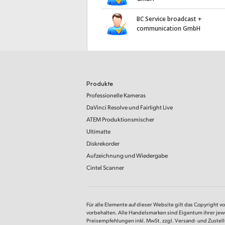
BC Service broadcast +
communication GmbH
Produkte
Professionelle Kameras
DaVinci Resolve
und Fairlight Live
ATEM Produktionsmischer
Ultimatte
Diskrekorder
Aufzeichnung und Wiedergabe
Cintel Scanner
Für alle Elemente auf dieser Website gilt das Copyright v
vorbehalten. Alle Handelsmarken sind Eigentum ihrer jew
Preisempfehlungen inkl. MwSt. zzgl. Versand- und Zustel