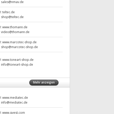
:
sales@nmav.de
W:
teltec.de
:
shop@teltec.de
W:
www.thomann.de
:
video@thomann.de
W:
www.marcotec-shop.de
:
shop@marcotec-shop.de
W:
www.toneart-shop.de
:
info@toneart-shop.de
Mehr anzeigen
W:
www.mediatec.de
:
info@mediatec.de
W:
www.qvest.com