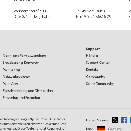
Weimarer Straße 11
T:
+49 6221 86816-0
D-67071 Ludwigshafen
F:
+49 6221 86816-29
E
Support
Norm- und Formatwandlung
Händler
Broadcasting-Konverter
Support-Center
Monitoring
Kontakt
Netzwerkspeicher
Community
MultiView
Splice Community
Signalverteilung und Distribution
Streaming und Encoding
on Blackmagic Design Pty. Ltd. 2026. Alle Rechte
Folgen Sie uns:
eiligen rechtmäßigen Besitzer. *Unverbindliche
lungskosten. Diese Website nutzt Remarketing-
Land:
Germany