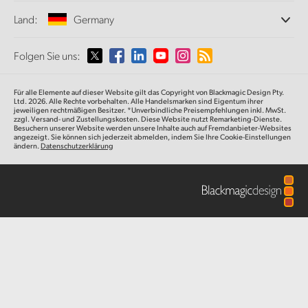
Büros
Finland
Norm- und Formatwandlung
Land:
Germany
Post
Informationen über uns
Broadcasting-Konverter
Partner
France
Monitoring
Wählen Sie Ihr Land aus
Folgen Sie uns:
Medien
Galerie
Netzwerkspeicher
Germany
MultiView
Argentina
Für alle Elemente auf dieser Website gilt das Copyright von Blackmagic Design Pty.
Signalverteilung und Distribution
Techn. Daten
Hong Kong SAR, China
Ltd. 2026. Alle Rechte vorbehalten. Alle Handelsmarken sind Eigentum ihrer
jeweiligen rechtmäßigen Besitzer. *Unverbindliche Preisempfehlungen inkl. MwSt.
Streaming und Encoding
Australia
zzgl. Versand- und Zustellungskosten. Diese Website nutzt Remarketing-Dienste.
Besuchern unserer Website werden unsere Inhalte auch auf Fremdanbieter-Websites
India
angezeigt. Sie können sich jederzeit abmelden, indem Sie Ihre Cookie-Einstellungen
ändern.
Datenschutzerklärung
Austria
Italy
Brazil
Japan
Canada
Korea
China
Mexico
Malaysia
Denmark