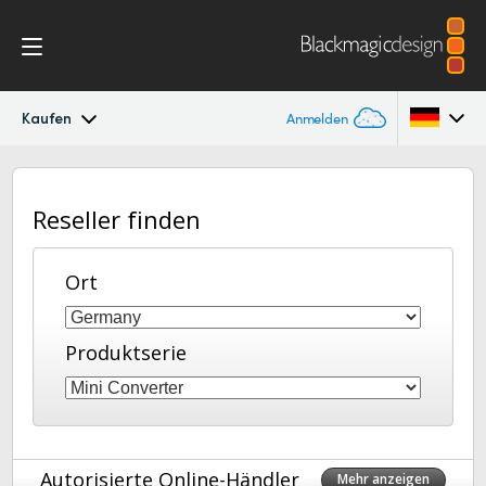
Kaufen
Anmelden
Mini Converters
Argentina
Reseller finden
Australia
Workflow
Austria
Ort
Modelle
Brazil
Techn. Daten
Produktserie
Canada
China
Denmark
Autorisierte Online-Händler
Mehr anzeigen