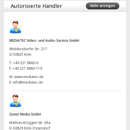
Autorisierte Händler
Mehr anzeigen
MEDIATEC Video- und Audio-Service GmbH
Widdersdorfer Str. 217
D-50825 Köln
T:
+49 221 8880-0
F:
+49 221 8880-119
W:
www.mediatec.de
E:
info@mediatec.de
Qvest Media GmbH
Mathias-Brüggen-Str. 65a
D-50829 Köln-Ossendorf