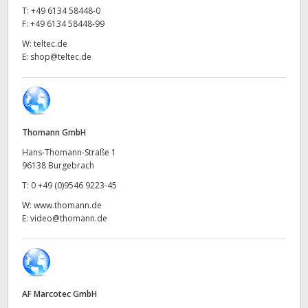
Netherlands
T:
+49 6134 58448-0
F:
+49 6134 58448-99
New Zealand
W:
teltec.de
E:
shop@teltec.de
Norway
Poland
Portugal
Thomann GmbH
Singapore
Hans-Thomann-Straße 1
96138 Burgebrach
South Africa
T:
0 +49 (0)9546 9223-45
W:
www.thomann.de
Spain
E:
video@thomann.de
Sweden
Chinese Taipei
AF Marcotec GmbH
Turkey