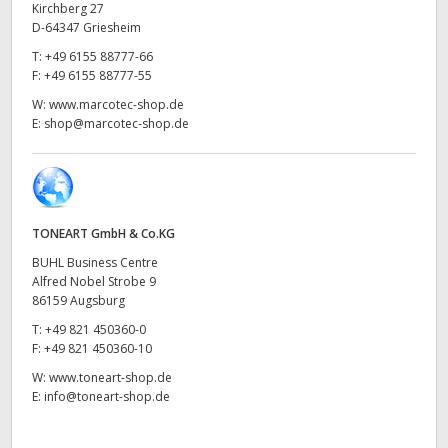
Kirchberg 27
UAE
D-64347 Griesheim
T:
+49 6155 88777-66
Ukraine
F:
+49 6155 88777-55
W:
www.marcotec-shop.de
United Kingdom
E:
shop@marcotec-shop.de
United States
TONEART GmbH & Co.KG
BUHL Business Centre
Alfred Nobel Strobe 9
86159 Augsburg
T:
+49 821 450360-0
F:
+49 821 450360-10
W:
www.toneart-shop.de
E:
info@toneart-shop.de