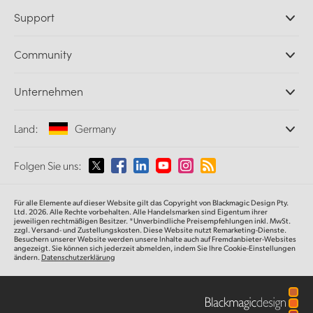
Professionelle Kameras
Support
DaVinci Resolve und Fusion Software
ATEM Produktionsmischer
Händler
Community
Ultimatte
Support-Center
Diskrekorder
Kontakt
Splice Community
Unternehmen
Aufzeichnung und Wiedergabe
Cintel Scanner
Büros
Norm- und Formatwandlung
Land:
Germany
Informationen über uns
Broadcasting-Konverter
Partner
Monitoring
Wählen Sie Ihr Land aus
Folgen Sie uns:
Medien
Netzwerkspeicher
MultiView
Argentina
Für alle Elemente auf dieser Website gilt das Copyright von Blackmagic Design Pty.
Signalverteilung und Distribution
Ltd. 2026. Alle Rechte vorbehalten. Alle Handelsmarken sind Eigentum ihrer
jeweiligen rechtmäßigen Besitzer. *Unverbindliche Preisempfehlungen inkl. MwSt.
Streaming und Encoding
Australia
zzgl. Versand- und Zustellungskosten. Diese Website nutzt Remarketing-Dienste.
Besuchern unserer Website werden unsere Inhalte auch auf Fremdanbieter-Websites
angezeigt. Sie können sich jederzeit abmelden, indem Sie Ihre Cookie-Einstellungen
ändern.
Datenschutzerklärung
Austria
Brazil