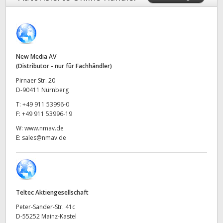
Finland
France
Germany
New Media AV
(Distributor - nur für Fachhändler)
Hong Kong SAR, China
Pirnaer Str. 20
D-90411 Nürnberg
India
T:
+49 911 53996-0
F:
+49 911 53996-19
Italy
W:
www.nmav.de
E:
sales@nmav.de
Japan
Korea
Mexico
Teltec Aktiengesellschaft
Malaysia
Peter-Sander-Str. 41c
D-55252 Mainz-Kastel