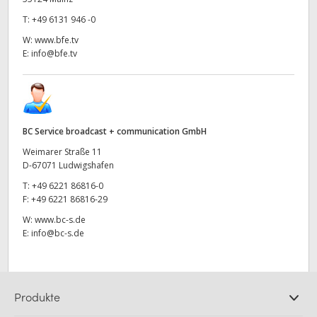
T:
+49 6131 946 -0
W:
www.bfe.tv
E:
info@bfe.tv
BC Service broadcast + communication GmbH
Weimarer Straße 11
D-67071 Ludwigshafen
T:
+49 6221 86816-0
F:
+49 6221 86816-29
W:
www.bc-s.de
E:
info@bc-s.de
Produkte