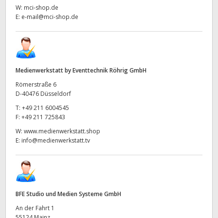
W:
mci-shop.de
E:
e-mail@mci-shop.de
Medienwerkstatt by Eventtechnik Röhrig GmbH
Römerstraße 6
D-40476 Düsseldorf
T:
+49 211 6004545
F:
+49 211 725843
W:
www.medienwerkstatt.shop
E:
info@medienwerkstatt.tv
BFE Studio und Medien Systeme GmbH
An der Fahrt 1
55124 Mainz