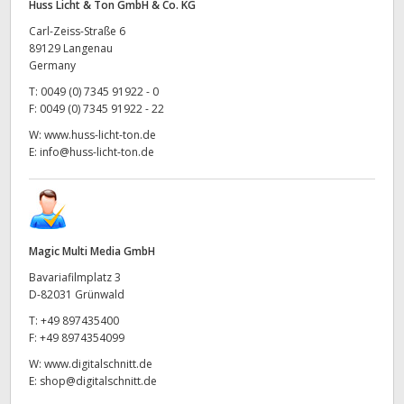
Huss Licht & Ton GmbH & Co. KG
Carl-Zeiss-Straße 6
89129 Langenau
Germany
T:
0049 (0) 7345 91922 - 0
F:
0049 (0) 7345 91922 - 22
W:
www.huss-licht-ton.de
E:
info@huss-licht-ton.de
Magic Multi Media GmbH
Bavariafilmplatz 3
D-82031 Grünwald
T:
+49 897435400
F:
+49 8974354099
W:
www.digitalschnitt.de
E:
shop@digitalschnitt.de