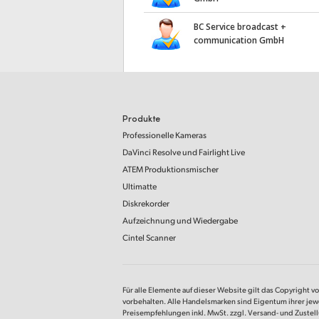
BC Service broadcast +
communication GmbH
Produkte
Professionelle Kameras
DaVinci Resolve
und Fairlight Live
ATEM Produktionsmischer
Ultimatte
Diskrekorder
Aufzeichnung und Wiedergabe
Cintel Scanner
Für alle Elemente auf dieser Website gilt das Copyright v
vorbehalten. Alle Handelsmarken sind Eigentum ihrer jew
Preisempfehlungen inkl. MwSt. zzgl. Versand- und Zustel