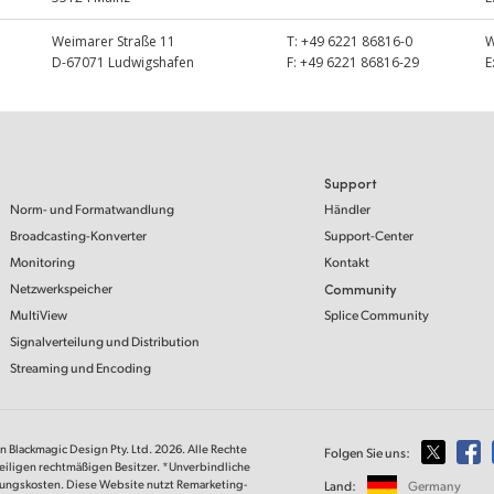
Weimarer Straße 11
T:
+49 6221 86816-0
D-67071 Ludwigshafen
F:
+49 6221 86816-29
E
Support
Norm- und Formatwandlung
Händler
Broadcasting-Konverter
Support-Center
Monitoring
Kontakt
Netzwerkspeicher
Community
MultiView
Splice Community
Signalverteilung und Distribution
Streaming und Encoding
on Blackmagic Design Pty. Ltd. 2026. Alle Rechte
Folgen Sie uns:
eiligen rechtmäßigen Besitzer. *Unverbindliche
lungskosten. Diese Website nutzt Remarketing-
Land:
Germany