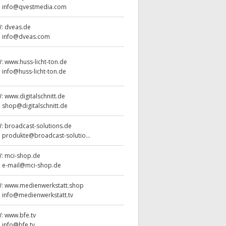
:
info@qvestmedia.com
W:
dveas.de
:
info@dveas.com
W:
www.huss-licht-ton.de
:
info@huss-licht-ton.de
W:
www.digitalschnitt.de
:
shop@digitalschnitt.de
W:
broadcast-solutions.de
:
produkte@broadcast-solutio...
W:
mci-shop.de
:
e-mail@mci-shop.de
W:
www.medienwerkstatt.shop
:
info@medienwerkstatt.tv
W:
www.bfe.tv
:
info@bfe.tv