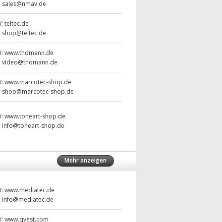
:
sales@nmav.de
W:
teltec.de
:
shop@teltec.de
W:
www.thomann.de
:
video@thomann.de
W:
www.marcotec-shop.de
:
shop@marcotec-shop.de
W:
www.toneart-shop.de
:
info@toneart-shop.de
Mehr anzeigen
W:
www.mediatec.de
:
info@mediatec.de
W:
www.qvest.com