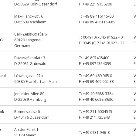
D-50829 Köln-Ossendorf
F:
+49 221 9156200
E
Max-Planck-Str. 6
T:
+49 89 416115-00
D-85609 Aschheim
F:
+49 89 416115-089
E
Carl-Zeiss-Straße 6
T:
0049 (0) 7345 91922 - 0
KG
89129 Langenau
F:
0049 (0) 7345 91922 - 22
E
Germany
Bavariafilmplatz 3
T:
+49 897435400
D-82031 Grünwald
F:
+49 8974354099
E
 und
Löwengasse 27a
T:
+49 69 469 965 0
60385 Frankfurt am Main
F:
+49 69 469 965 33
E
Jenfelder Allee 80
T:
+49 40 6688-3384
D-22039 Hamburg
F:
+49 40 6688-3636
E
nik
Römerstraße 6
T:
+49 211 6004545
D-40476 Düsseldorf
F:
+49 211 725843
E
e
An der Fahrt 1
T:
+49 6131 946 -0
55124 Mainz
E