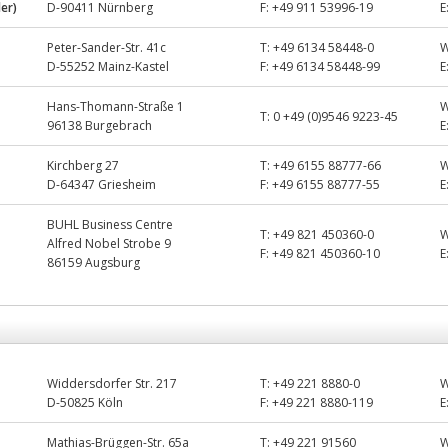
ler)
D-90411 Nürnberg
F:
+49 911 53996-19
E
Peter-Sander-Str. 41c
T:
+49 6134 58448-0
D-55252 Mainz-Kastel
F:
+49 6134 58448-99
E
Hans-Thomann-Straße 1
T:
0 +49 (0)9546 9223-45
96138 Burgebrach
E
Kirchberg 27
T:
+49 6155 88777-66
D-64347 Griesheim
F:
+49 6155 88777-55
E
BUHL Business Centre
T:
+49 821 450360-0
Alfred Nobel Strobe 9
F:
+49 821 450360-10
E
86159 Augsburg
Widdersdorfer Str. 217
T:
+49 221 8880-0
D-50825 Köln
F:
+49 221 8880-119
E
Mathias-Brüggen-Str. 65a
T:
+49 221 91560