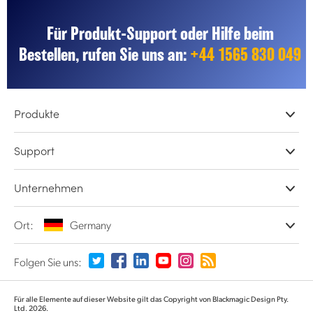
Für Produkt-Support oder Hilfe beim
Bestellen, rufen Sie uns an:
+44 1565 830 049
Produkte
Professionelle Kameras
Support
DaVinci Resolve und Fusion Software
Netzwerkspeicher
Händler
Unternehmen
ATEM Liveproduktion
Shop-Support
Aufzeichnung, Erfassung und Wiedergabe
Produkt-Support-Center
Büros
Ort:
Germany
Konverter und Encoder
Kontakt
Informationen über uns
Signalverteilung und Distribution
Geschäftsbedingungen
Partner
Test- und Prüfgeräte
Wählen Sie Ihr Land aus
Folgen Sie uns:
Medien
Argentina
Für alle Elemente auf dieser Website gilt das Copyright von Blackmagic Design Pty.
Ltd. 2026.