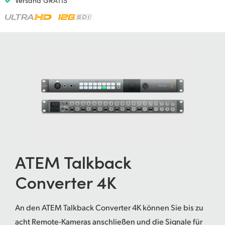
Versand GRATIS
Netherlands
New Zealand
Norway
Poland
Portugal
Singapore
South Africa
Spain
ATEM Talkback
Sweden
Converter 4K
Chinese Taipei
An den ATEM Talkback Converter 4K können Sie bis zu
Turkey
acht Remote-Kameras anschließen und die Signale für