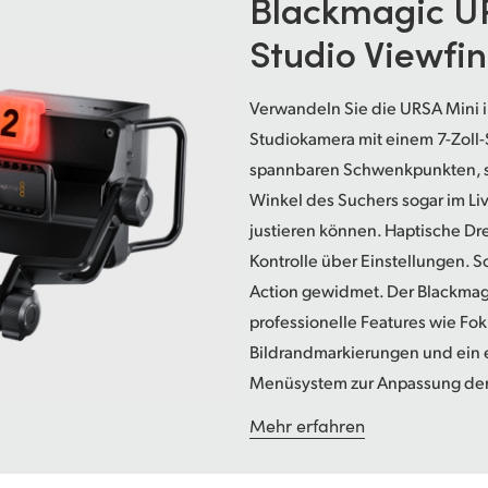
Blackmagic
U
Studio Viewfi
Verwandeln Sie die URSA Mini i
Studiokamera mit einem 7-Zoll-
spannbaren Schwenkpunkten, so
Winkel des Suchers sogar im L
justieren können. Haptische Dr
Kontrolle über Einstellungen. S
Action gewidmet. Der Blackmag
professionelle Features wie Fo
Bildrandmarkierungen und ein 
Menüsystem zur Anpassung der
Mehr erfahren