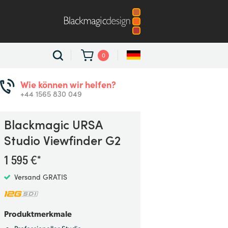
0
Wie können wir helfen?
+44 1565 830 049
Blackmagic
URSA
Studio Viewfinder G2
1 595 €*
Versand GRATIS
Produktmerkmale