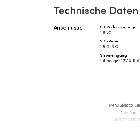
Technische Daten
Anschlüsse
SDI-Videoeingänge
1 BNC
SDI-Raten
1,5 G; 3 G
Stromeingang
1 4-poliger 12V-XLR-