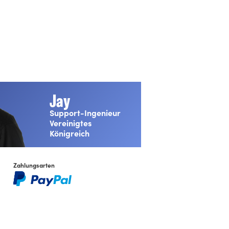
Jay
Farbräume
Support-Ingenieur
REC 601, REC 709.
Vereinigtes
Multirate-Unterstützung
Königreich
SDI schaltet zwischen 1,5 Gbit/s HD und 3,0
Gbit/s 60P HD um
Zahlungsarten
Bildschirm-Bedienoberfläche
Bildschirm-Messanzeigen und -
Statusinformation, darunter Kamera-ID,