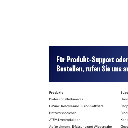
Für Produkt-Support oder
SDI-
Unterstützte HD-For
720p/50; 720p/59,
Videonormen
Bestellen, rufen Sie uns a
1080p/23,98; 1080p
1080p/29,97; 1080p
1080p/59,94; 1080
1080i/50; 1080i/59
Produkte
Supp
Professionelle Kameras
Händ
DaVinci Resolve und Fusion Software
Shop
Netzwerkspeicher
Prod
Monitorfunktionen
Bedienelemente
ATEM Liveproduktion
Kont
Drehknöpfe, Schalte
benutzerdefinierbare
Aufzeichnung, Erfassung und Wiedergabe
Gesc