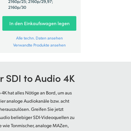
2160p/25; 2160p/29,97;
2160p/30
In den Einkaufswagen legen
Alle techn. Daten ansehen
Verwandte Produkte ansehen
er
SDI to Audio 4K
 4K hat alles Nötige an Bord, um aus
ier analoge Audiokanäle bzw. acht
erauszulösen. Greifen Sie jetzt
udio beliebiger SDI-Videoquellen zu
te wie Tonmischer, analoge MAZen,