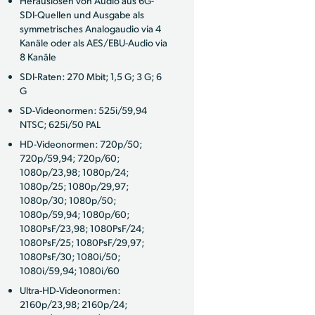
Herauslösen von Audio aus 6G-
SDI-Quellen und Ausgabe als
symmetrisches Analogaudio via 4
Kanäle oder als AES/EBU-Audio via
8 Kanäle
SDI-Raten: 270 Mbit; 1,5 G; 3 G; 6
G
SD-Videonormen: 525i/59,94
NTSC; 625i/50 PAL
HD-Videonormen: 720p/50;
720p/59,94; 720p/60;
1080p/23,98; 1080p/24;
1080p/25; 1080p/29,97;
1080p/30; 1080p/50;
1080p/59,94; 1080p/60;
1080PsF/23,98; 1080PsF/24;
1080PsF/25; 1080PsF/29,97;
1080PsF/30; 1080i/50;
1080i/59,94; 1080i/60
Ultra-HD-Videonormen:
2160p/23,98; 2160p/24;