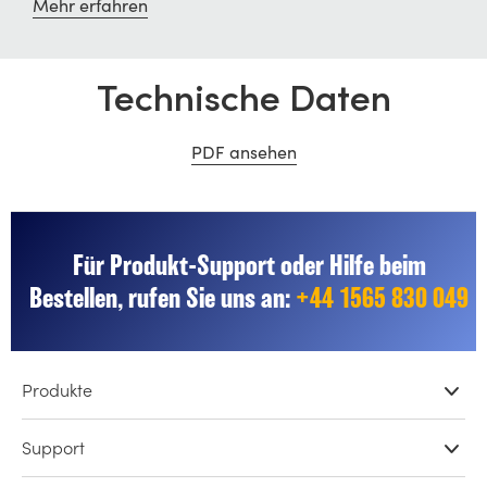
Mehr erfahren
Technische Daten
PDF ansehen
Für Produkt-Support oder Hilfe beim
Bestellen, rufen Sie uns an:
+44 1565 830 049
Produkte
Professionelle Kameras
Support
DaVinci Resolve und Fusion Software
Netzwerkspeicher