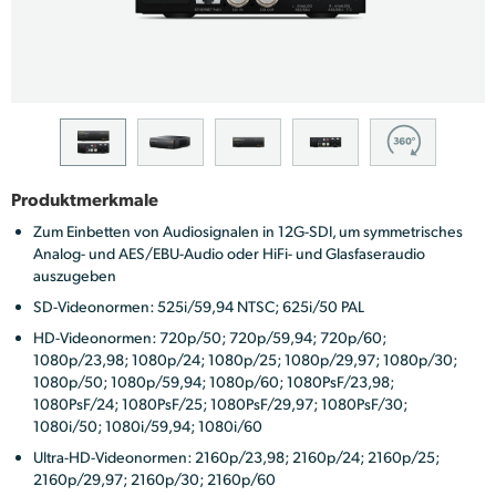
Finland
France
Germany
Hong Kong SAR, China
Produktmerkmale
India
Zum Einbetten von Audiosignalen in 12G-SDI, um symmetrisches
Analog- und AES/EBU-Audio oder HiFi- und Glasfaseraudio
Italy
auszugeben
SD-Videonormen: 525i/59,94 NTSC; 625i/50 PAL
Japan
HD-Videonormen: 720p/50; 720p/59,94; 720p/60;
Korea
1080p/23,98; 1080p/24; 1080p/25; 1080p/29,97; 1080p/30;
1080p/50; 1080p/59,94; 1080p/60; 1080PsF/23,98;
Mexico
1080PsF/24; 1080PsF/25; 1080PsF/29,97; 1080PsF/30;
1080i/50; 1080i/59,94; 1080i/60
Malaysia
Ultra-HD-Videonormen: 2160p/23,98; 2160p/24; 2160p/25;
2160p/29,97; 2160p/30; 2160p/60