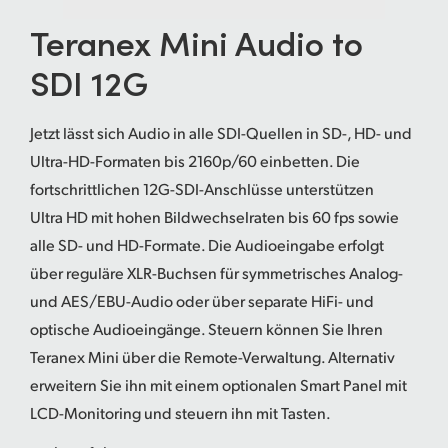
UAE
Teranex Mini
Audio to
SDI 12G
Ukraine
United Kingdom
Jetzt lässt sich Audio in alle SDI-Quellen in SD-, HD- und
United States
Ultra-HD-Formaten bis 2160p/60 einbetten. Die
fortschrittlichen 12G-SDI-Anschlüsse unterstützen
Ultra HD mit hohen Bildwechselraten bis 60 fps sowie
alle SD- und HD-Formate. Die Audioeingabe erfolgt
über reguläre XLR-Buchsen für symmetrisches Analog-
und AES/EBU-Audio oder über separate HiFi- und
optische Audioeingänge. Steuern können Sie Ihren
Teranex Mini über die Remote-Verwaltung. Alternativ
erweitern Sie ihn mit einem optionalen Smart Panel mit
LCD-Monitoring und steuern ihn mit Tasten.