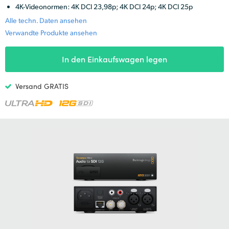
Netherlands
4K-Videonormen: 4K DCI 23,98p; 4K DCI 24p; 4K DCI 25p
Alle techn. Daten ansehen
New Zealand
Verwandte Produkte ansehen
Norway
In den Einkaufswagen legen
Poland
Versand GRATIS
Portugal
Singapore
South Africa
Spain
Sweden
Chinese Taipei
Turkey