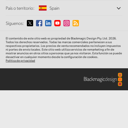
Oficinas
Finland
Conversión de formatos
País o territorio:
Spain
Perfil empresarial
Conversores profesionales
Colaboradores
France
Supervisión
Selecciona un país o territorio
Síguenos:
Medios
Almacenamiento en redes
Germany
MultiView
Argentina
El contenido de este sitio web es propiedad de Blackmagic Design Pty. Ltd. 2026.
Direccionamiento y distribución
Hong Kong SAR, China
Todos los derechos reservados. Todas las marcas comerciales pertenecen a sus
respectivos propietarios. Los precios de venta recomendados no incluyen impuestos
Transmisión y codificación
Australia
ni portes de envío locales. Este sitio web utiliza servicios de remarketing a fin de
mostrar anuncios en otros sitios a personas que ya nos visitaron. Esta función se puede
India
desactivar en cualquier momento desde la configuración de cookies.
Política de privacidad
Austria
Italy
Brazil
Japan
Canada
Korea
China
Mexico
Malaysia
Denmark