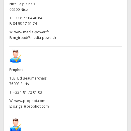
Nice La plaine 1
06200 Nice
T:
+33 6 72 04 40 84
F:
04 93 17 51 74
W:
www.media-power.fr
E:
mgiroud@media-power.fr
Prophot
103, Bd Beaumarchais
75003 Paris
T:
+33 1 81 72 01 03
W:
www.prophot.com
E:
o.rigal@prophot.com