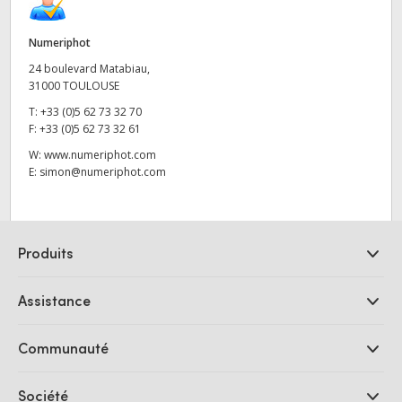
Numeriphot
24 boulevard Matabiau,
31000 TOULOUSE
T:
+33 (0)5 62 73 32 70
F:
+33 (0)5 62 73 32 61
W:
www.numeriphot.com
E:
simon@numeriphot.com
Produits
Caméras professionnelles
Assistance
Logiciels DaVinci Resolve et Fusion
Mélangeurs de production ATEM
Distributeurs
Communauté
Ultimatte
Centre d'assistance technique
Enregistreurs à disques
Contact
Communauté Splice
Société
Capture et lecture