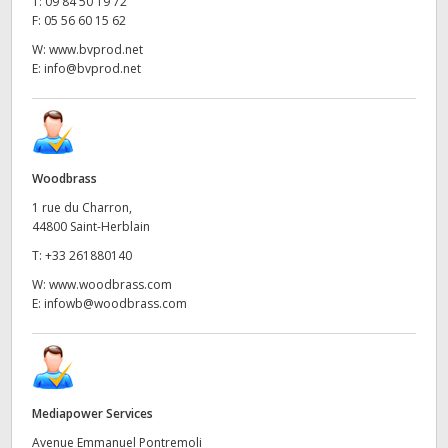
T:
09 84 50 19 72
F:
05 56 60 15 62
W:
www.bvprod.net
E:
info@bvprod.net
Woodbrass
1 rue du Charron,
44800 Saint-Herblain
T:
+33 261880140
W:
www.woodbrass.com
E:
infowb@woodbrass.com
Mediapower Services
Avenue Emmanuel Pontremoli