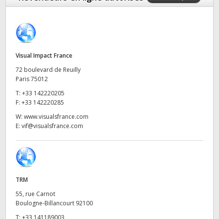
Finland
France
Germany
Visual Impact France
72 boulevard de Reuilly
Hong Kong SAR, China
Paris 75012
T:
+33 142220205
India
F:
+33 142220285
Italy
W:
www.visualsfrance.com
E:
vif@visualsfrance.com
Japan
Korea
Mexico
TRM
55, rue Carnot
Malaysia
Boulogne-Billancourt 92100
T:
+33 141189003