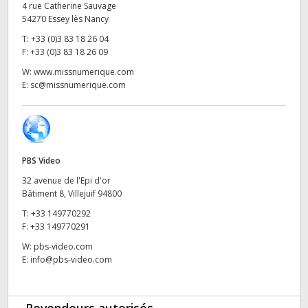
4 rue Catherine Sauvage
UAE
54270 Essey lès Nancy
T:
+33 (0)3 83 18 26 04
Ukraine
F:
+33 (0)3 83 18 26 09
W:
www.missnumerique.com
United Kingdom
E:
sc@missnumerique.com
United States
PBS Video
32 avenue de l'Epi d'or
Bâtiment 8, Villejuif 94800
T:
+33 149770292
F:
+33 149770291
W:
pbs-video.com
E:
info@pbs-video.com