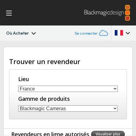
Où Acheter
Se connecter
Blackmagic Ethernet Switch
Argentina
Trouver un revendeur
Australia
Spécifications
Austria
Lieu
Brazil
Gamme de produits
Canada
China
Denmark
Revendeurs en ligne autorisés
Visualiser plus