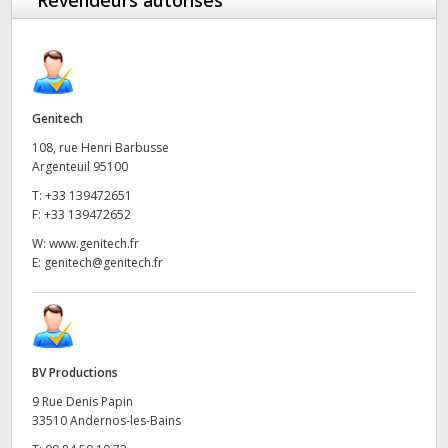
Revendeurs autorisés
Genitech
108, rue Henri Barbusse
Argenteuil 95100
T:
+33 139472651
F:
+33 139472652
W:
www.genitech.fr
E:
genitech@genitech.fr
BV Productions
9 Rue Denis Papin
33510 Andernos-les-Bains