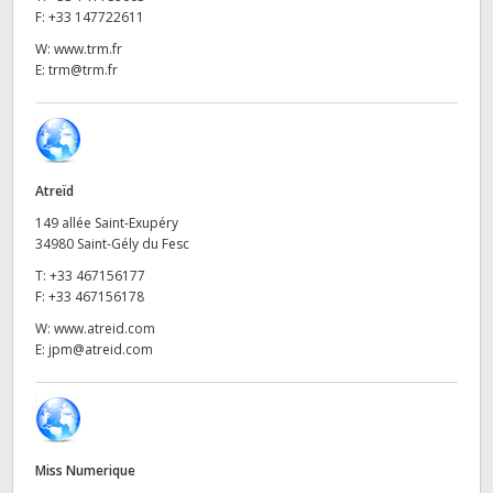
Netherlands
F:
+33 147722611
New Zealand
W:
www.trm.fr
E:
trm@trm.fr
Norway
Poland
Portugal
Atreïd
149 allée Saint-Exupéry
Singapore
34980 Saint-Gély du Fesc
T:
+33 467156177
South Africa
F:
+33 467156178
W:
www.atreid.com
Spain
E:
jpm@atreid.com
Sweden
Chinese Taipei
Miss Numerique
Turkey