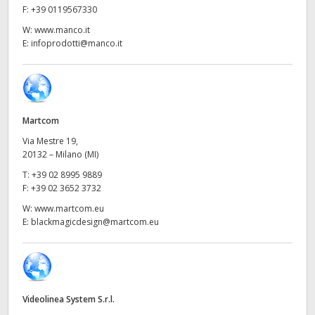
Netherlands
F:
+39 0119567330
W:
www.manco.it
New Zealand
E:
infoprodotti@manco.it
Norway
Poland
Martcom
Portugal
Via Mestre 19,
Singapore
20132 – Milano (MI)
T:
+39 02 8995 9889
South Africa
F:
+39 02 3652 3732
W:
www.martcom.eu
Spain
E:
blackmagicdesign@martcom.eu
Sweden
Chinese Taipei
Videolinea System S.r.l.
Turkey