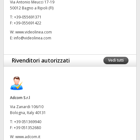
Via Antonio Meucci 17-19
50012 Bagno a Ripoli (FI)
UAE
T:
+39-055691371
Ukraine
F:
+39-055691422
W:
www.videolinea.com
United Kingdom
E:
info@videolinea.com
United States
Rivenditori autorizzati
Vedi tutti
Adcom S.r.l
Via Zanardi 106/10
Bologna, Italy 40131
T:
+39 051369940
F:
+39 051352680
W:
www.adcom.it