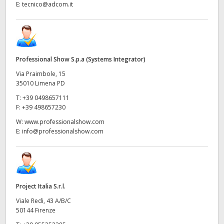
E:
tecnico@adcom.it
Professional Show S.p.a (Systems Integrator)
Via Praimbole, 15
35010 Limena PD
T:
+39 0498657111
F:
+39 498657230
W:
www.professionalshow.com
E:
info@professionalshow.com
Project Italia S.r.l.
Viale Redi, 43 A/B/C
50144 Firenze