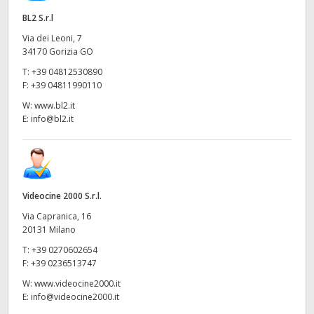
BL2 S.r.l
Via dei Leoni, 7
34170 Gorizia GO
T:
+39 04812530890
F:
+39 04811990110
W:
www.bl2.it
E:
info@bl2.it
Videocine 2000 S.r.l.
Via Capranica, 16
20131 Milano
T:
+39 0270602654
F:
+39 0236513747
W:
www.videocine2000.it
E:
info@videocine2000.it