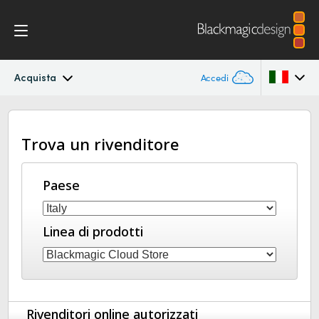
Acquista
Accedi
Blackmagic Cloud Dock
Argentina
Trova un rivenditore
Australia
Specifiche
Austria
Paese
Brazil
Linea di prodotti
Canada
China
Denmark
Rivenditori online autorizzati