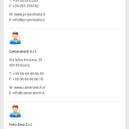
T:
+39 055352285
F:
+39 055 359762
W:
www.projectitalia.it
E:
info@projectitalia.it
Cameratech S.r.l.
Via Sylva Koscina, 35
00139 Roma
T:
+39 06 64 49 66 36
F:
+39 06 64 49 66 18
W:
www.cameratech.it
E:
info@cameratech.it
Foto Ema S.r.l.