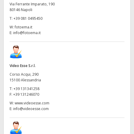
Via Ferrante Imparato, 190
80146 Napoli
T:
+39 081 0495450
W:
fotoema.it
E:
info@fotoema.it
Video Esse S.r.l.
Corso Acqui, 290
15100 Alessandria
T:
+39 131341258
F:
+39 131246070
W:
www.videoesse.com
E:
info@videoesse.com