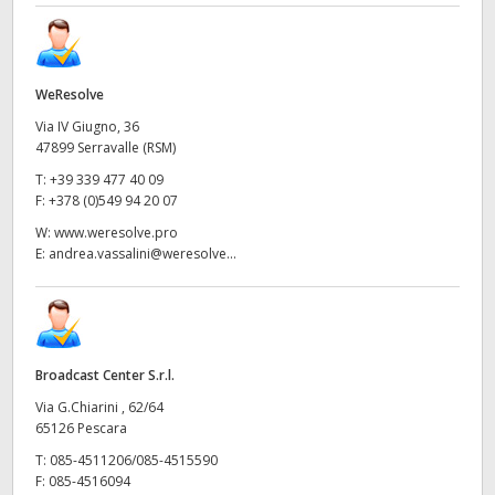
WeResolve
Via IV Giugno, 36
47899 Serravalle (RSM)
T:
+39 339 477 40 09
F:
+378 (0)549 94 20 07
W:
www.weresolve.pro
E:
andrea.vassalini@weresolve...
Broadcast Center S.r.l.
Via G.Chiarini , 62/64
65126 Pescara
T:
085-4511206/085-4515590
F:
085-4516094