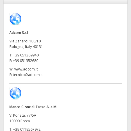
Finland
France
Germany
Adcom S.r.l
Via Zanardi 106/10
Hong Kong SAR, China
Bologna, Italy 40131
T:
+39 051369940
India
F:
+39 051352680
Italia
W:
www.adcom.it
E:
tecnico@adcom.it
Japan
Korea
Mexico
Manco C. snc di Tasso A. e M.
V. Ponata, 77/5A
Malaysia
10090 Rosta
T:
+39 0119567972