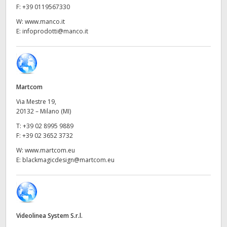
Netherlands
F:
+39 0119567330
W:
www.manco.it
New Zealand
E:
infoprodotti@manco.it
Norway
Poland
Martcom
Portugal
Via Mestre 19,
Singapore
20132 – Milano (MI)
T:
+39 02 8995 9889
South Africa
F:
+39 02 3652 3732
W:
www.martcom.eu
Spain
E:
blackmagicdesign@martcom.eu
Sweden
Chinese Taipei
Videolinea System S.r.l.
Turkey