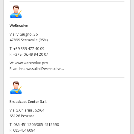
WeResolve
Via IV Giugno, 36
47899 Serravalle (RSM)
T:
+39 339 477 40 09
F:
+378 (0)549 94 20 07
W:
www.weresolve.pro
E:
andrea.vassalini@weresolve...
Broadcast Center S.r.l.
Via G.Chiarini , 62/64
65126 Pescara
T:
085-4511206/085-4515590
F:
085-4516094