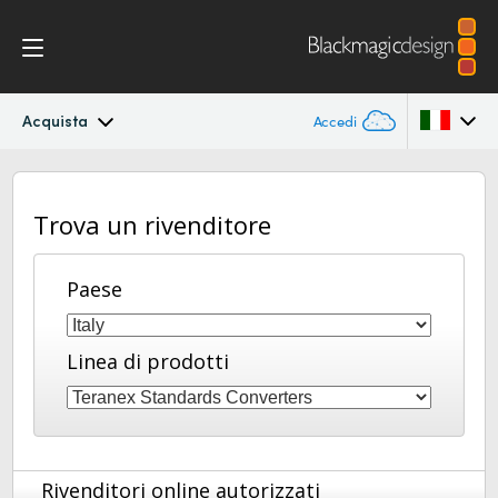
Acquista
Accedi
Teranex Standards Converters
Argentina
Trova un rivenditore
Australia
Flusso di lavoro
Austria
Paese
Conversioni
Brazil
Design
Linea di prodotti
Canada
Tecnologia
China
Denmark
Specifiche
Rivenditori online autorizzati