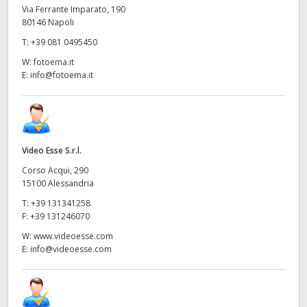
Via Ferrante Imparato, 190
80146 Napoli
T:
+39 081 0495450
W:
fotoema.it
E:
info@fotoema.it
Video Esse S.r.l.
Corso Acqui, 290
15100 Alessandria
T:
+39 131341258
F:
+39 131246070
W:
www.videoesse.com
E:
info@videoesse.com