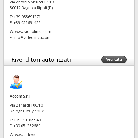
Via Antonio Meucci 17-19
50012 Bagno a Ripoli (FI)
UAE
T:
+39-055691371
Ukraine
F:
+39-055691422
W:
www.videolinea.com
United Kingdom
E:
info@videolinea.com
United States
Rivenditori autorizzati
Vedi tutti
Adcom S.r.l
Via Zanardi 106/10
Bologna, Italy 40131
T:
+39 051369940
F:
+39 051352680
W:
www.adcom.it