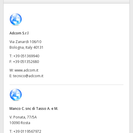
Finland
France
Germany
Adcom S.r.l
Via Zanardi 106/10
Hong Kong SAR, China
Bologna, Italy 40131
T:
+39 051369940
India
F:
+39 051352680
Italia
W:
www.adcom.it
E:
tecnico@adcom.it
Japan
Korea
Mexico
Manco C. snc di Tasso A. e M.
V. Ponata, 77/5A
Malaysia
10090 Rosta
T:
+39 0119567972