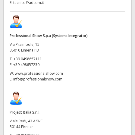
E:
tecnico@adcom.it
Professional Show S.p.a (Systems Integrator)
Via Praimbole, 15
35010 Limena PD
T:
+39 0498657111
F:
+39 498657230
W:
www.professionalshow.com
E:
info@professionalshow.com
Project Italia S.r.l.
Viale Redi, 43 A/B/C
50144 Firenze