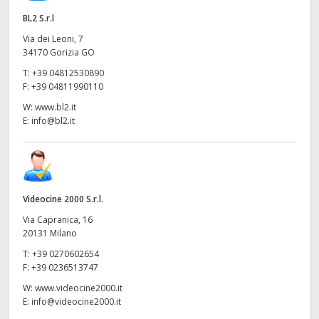
BL2 S.r.l
Via dei Leoni, 7
34170 Gorizia GO
T:
+39 04812530890
F:
+39 04811990110
W:
www.bl2.it
E:
info@bl2.it
Videocine 2000 S.r.l.
Via Capranica, 16
20131 Milano
T:
+39 0270602654
F:
+39 0236513747
W:
www.videocine2000.it
E:
info@videocine2000.it