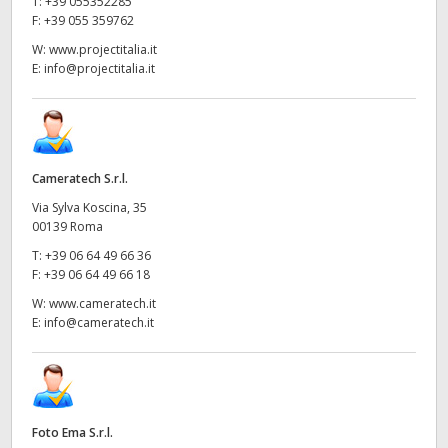
T:
+39 055352285
F:
+39 055 359762
W:
www.projectitalia.it
E:
info@projectitalia.it
Cameratech S.r.l.
Via Sylva Koscina, 35
00139 Roma
T:
+39 06 64 49 66 36
F:
+39 06 64 49 66 18
W:
www.cameratech.it
E:
info@cameratech.it
Foto Ema S.r.l.