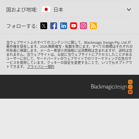
オフィス
Finland
Cintel
フィルムスキャニング
国および地域:
日本
会社概要
スタンダード変換
パートナー
France
放送用コンバーター
国または地域から選択
フォローする:
メディア
モニタリング
Germany
ネットワークストレージ
Argentina
当ウェブサイト上のすべてのコンテンツに関して、Blackmagic Design Pty. Ltd.が
MultiView
Hong Kong SAR, China
著作権を保有
します。
2026 無断複写・転載を禁じます。すべての商標はそれぞれの
所有者に帰属します。
メーカー希望小売価格には消費税は含まれますが、送料は含
ルーティング＆分配
Australia
まれません。当ウェブサイトは、以前に当ウェブサイトにアクセスしたことがある
ユーザーに対して、サードパーティのウェブサイトでのリマーケティング広告のサ
配信＆エンコーディング
India
ービスを使用しています。クッキーの設定を変更することで、いつでもオプトアウ
トできます。
プライバシー規約
Austria
Italy
Brazil
Japan
Canada
Korea
China
Mexico
Malaysia
Denmark