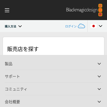
購入方法
ログイン
Blackmagic Camera
Argentina
販売店を探す
Australia
ギャラリー
Austria
製品
仕様
Brazil
プロ仕様カメラ
サポート
DaVinci Resolve/Fusion
Canada
ソフトウェア
取扱販社
コミュニティ
ATEMプロダクション
スイッチャー
サポートセンター
China
Ultimatte
お問い合わせ
Spliceコミュニティ
会社概要
ディスクレコーダー
Denmark
キャプチャー・再生