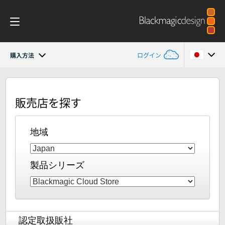
購入方法
ログイン
Blackmagic Cloud Dock
Argentina
販売店を探す
Australia
仕様
Austria
地域
Brazil
製品シリーズ
Canada
China
Denmark
認定取扱販社