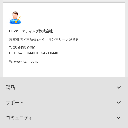
Finland
France
Germany
ITGマーケティング株式会社
東京都港区東新橋2-4-1 サンマリーノ汐留9F
Hong Kong SAR, China
T:
03-6453-0430
F:
03-6453-0440 03-6453-0440
India
W:
www.itgm.co.jp
Italy
Japan
製品
Korea
プロ仕様カメラ
サポート
Mexico
DaVinci Resolve/Fusion
ソフトウェア
取扱販社
Malaysia
コミュニティ
ATEMプロダクション
スイッチャー
サポートセンター
Ultimatte
お問い合わせ