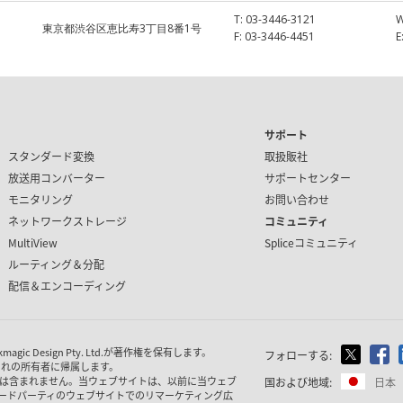
T:
03-3446-3121
東京都渋谷区恵比寿3丁目8番1号
F:
03-3446-4451
E
サポート
スタンダード変換
取扱販社
放送用コンバーター
サポートセンター
モニタリング
お問い合わせ
ネットワークストレージ
コミュニティ
MultiView
Spliceコミュニティ
ルーティング＆分配
配信＆エンコーディング
 Design Pty. Ltd.が著作権を保有
します。
フォローする:
ぞれの所有者に帰属します。
は含まれません。当ウェブサイトは、以前に当ウェブ
国および地域:
日本
ードパーティのウェブサイトでのリマーケティング広