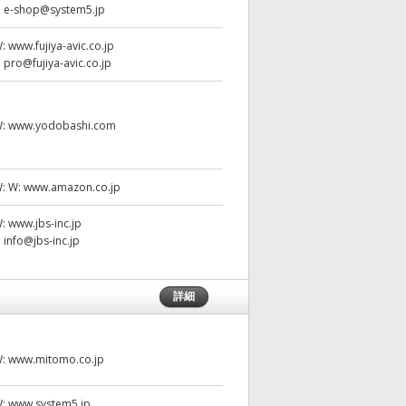
:
e-shop@system5.jp
W:
www.fujiya-avic.co.jp
:
pro@fujiya-avic.co.jp
W:
www.yodobashi.com
W:
W: www.amazon.co.jp
W:
www.jbs-inc.jp
:
info@jbs-inc.jp
詳細
W:
www.mitomo.co.jp
W:
www.system5.jp