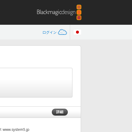
ログイン
詳細
W:
www.system5.jp