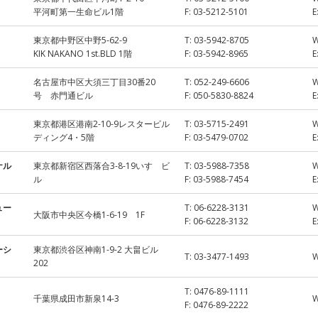
平河町第一生命ビル1階
F:
03-5212-5101
E
東京都中野区中野5-62-9
T:
03-5942-8705
KIK NAKANO 1st.BLD 1階
F:
03-5942-8965
E
名古屋市中区大須三丁目30番20
T:
052-249-6606
号 赤門通ビル
F:
050-5830-8824
E
東京都港区港南2-10-9レスタービル
T:
03-5715-2491
ディング4・5階
F:
03-5479-0702
E
ナル
東京都新宿区西落合3-8-19いすゞビ
T:
03-5988-7358
ル
F:
03-5988-7454
E
ュー
T:
06-6228-3131
大阪市中央区今橋1-6-19 1F
F:
06-6228-3132
E
ーシ
東京都渋谷区神南1-9-2 大畠ビル
T:
03-3477-1493
202
T:
0476-89-1111
千葉県成田市新泉14-3
F:
0476-89-2222