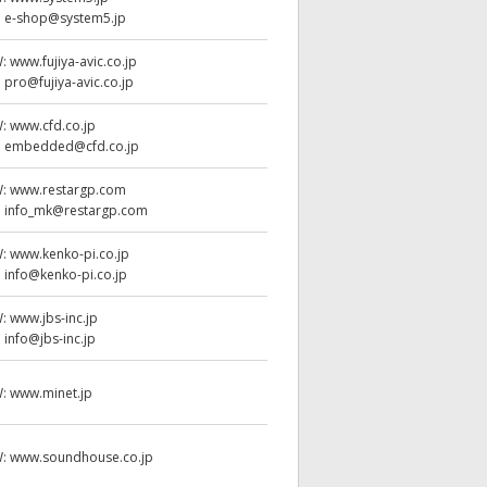
:
e-shop@system5.jp
W:
www.fujiya-avic.co.jp
:
pro@fujiya-avic.co.jp
W:
www.cfd.co.jp
:
embedded@cfd.co.jp
W:
www.restargp.com
:
info_mk@restargp.com
W:
www.kenko-pi.co.jp
:
info@kenko-pi.co.jp
W:
www.jbs-inc.jp
:
info@jbs-inc.jp
W:
www.minet.jp
W:
www.soundhouse.co.jp