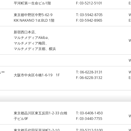
平河町第一生命ビル1階
F:
03-5212-5101
E
東京都中野区中野5-62-9
T:
03-5942-8705
KIK NAKANO 1st.BLD 1階
F:
03-5942-8965
E
新宿西口本店、
マルチメディアAkiba、
マルチメディア梅田、
マルチメディア京都、横浜
ュー
T:
06-6228-3131
大阪市中央区今橋1-6-19 1F
F:
06-6228-3132
E
東京都品川区東五反田1-2-33 白雉
T:
03-6408-1450
子ビル9F
F:
03-3440-7755
東京都千代田区平河町1-2-10
T:
03-5212-5100