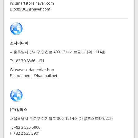
Netherlands
W:
smartstore.naver.com
E:
bsz7362@naver.com
New Zealand
Norway
Poland
소다미디어
서울특별시 강서구 양천로 400-12 더리브골드타워 1114호
Portugal
T:
+82 70 8866 1171
Singapore
W:
www.sodamedia.shop
E:
sodamedia@hanmail.net
South Africa
Spain
Sweden
(주)컴픽스
서울특별시 구로구 디지털로 306, 1214호 (대륭포스트타워2차)
Chinese Taipei
T:
+82 2 525 5900
Turkey
F:
+82 2 525 5901