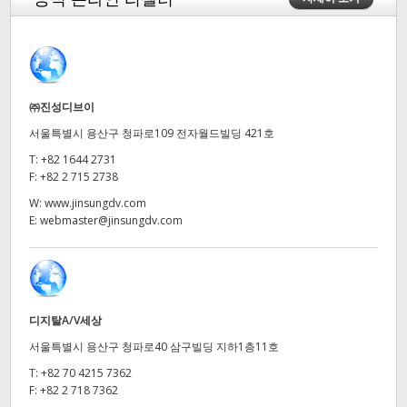
Finland
France
Germany
㈜진성디브이
서울특별시 용산구 청파로109 전자월드빌딩 421호
Hong Kong SAR, China
T:
+82 1644 2731
India
F:
+82 2 715 2738
W:
www.jinsungdv.com
Italy
E:
webmaster@jinsungdv.com
Japan
Korea
디지탈A/V세상
Mexico
서울특별시 용산구 청파로40 삼구빌딩 지하1층11호
Malaysia
T:
+82 70 4215 7362
F:
+82 2 718 7362