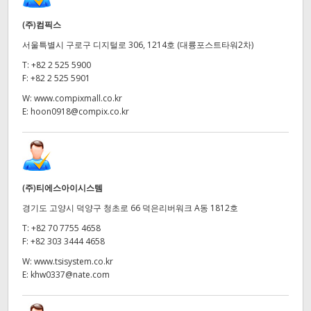
(주)컴픽스
서울특별시 구로구 디지털로 306, 1214호 (대륭포스트타워2차)
T:
+82 2 525 5900
F:
+82 2 525 5901
W:
www.compixmall.co.kr
E:
hoon0918@compix.co.kr
(주)티에스아이시스템
경기도 고양시 덕양구 청초로 66 덕은리버워크 A동 1812호
T:
+82 70 7755 4658
F:
+82 303 3444 4658
W:
www.tsisystem.co.kr
E:
khw0337@nate.com