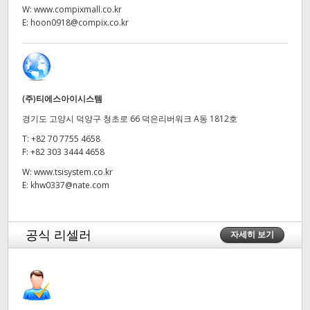
W:
www.compixmall.co.kr
UAE
E:
hoon0918@compix.co.kr
Ukraine
United Kingdom
(주)티에스아이시스템
United States
경기도 고양시 덕양구 청초로 66 덕은리버워크 A동 1812호
T:
+82 70 7755 4658
F:
+82 303 3444 4658
W:
www.tsisystem.co.kr
E:
khw0337@nate.com
공식 리셀러
자세히 보기