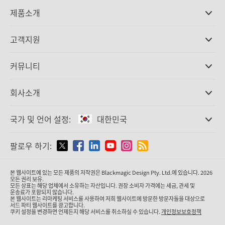
제품소개
전문가용 카메라
고객지원
DaVinci Resolve와 Fusion 소프트웨어
ATEM 제작 스위처
판매처
커뮤니티
Ultimatte
고객지원 센터
디스크 레코더
문의하기
Splice Community
회사소개
캡쳐 및 재생
Cintel 필름 스캐닝
사무실
표준 변환
국가 및 언어 설정:
대한민국
회사 소개
방송용 컨버터
제휴 업체
모니터링
국가 및 언어를 설정하세요
팔로우 하기:
미디어
네트워크 스토리지
MultiView
Argentina
본 웹사이트에 있는 모든 제품의 저작권은 Blackmagic Design Pty. Ltd.에 있습니다. 2026
라우팅 및 분배
모든 권리 보유.
모든 상표는 해당 업체에서 소유하는 자산입니다. 권장 소비자 가격에는 세금, 관세 및
스트리밍·인코딩
Australia
운송료가 포함되지 않습니다.
본 웹사이트는 리마케팅 서비스를 사용하여 저희 웹사이트에 방문한 방문자들을 대상으로
서드 파티 웹사이트를 광고합니다.
쿠키 설정을 변경하면 언제든지 해당 서비스를 취소하실 수 있습니다.
개인정보보호정책
Austria