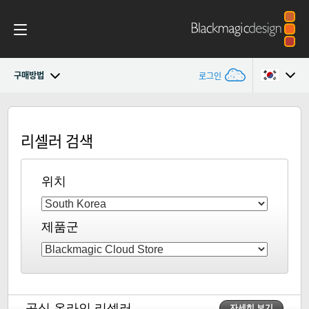
구매방법
로그인
Blackmagic Cloud Backup
Argentina
리셀러 검색
Australia
사양
Austria
위치
Brazil
제품군
Canada
China
Denmark
공식 온라인 리셀러
자세히 보기