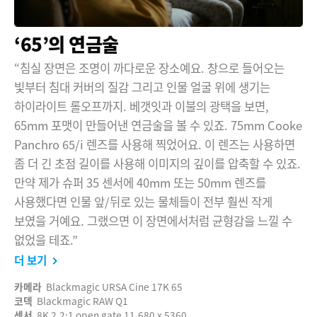
‘65’의 연금술
“침실 장면은 조명이 까다로운 장소예요. 창으로 들어오는
빛부터 침대 커버의 질감 그리고 인물 얼굴 위에 생기는
하이라이트 롤오프까지. 베갯잇과 이불의 광택을 보면,
65mm 포맷이 만들어낸 연금술을 볼 수 있죠. 75mm Cooke
Panchro 65/i 렌즈를 사용해 찍었어요. 이 렌즈는 사용하면
좀 더 긴 초점 길이를 사용해 이미지의 깊이를 압축할 수 있죠.
만약 제가 슈퍼 35 센서에 40mm 또는 50mm 렌즈를
사용했다면 인물 앞/뒤로 있는 물체들이 전부 훨씬 작게
보였을 거예요. 그랬으면 이 장면에서처럼 균형감을 느낄 수
없었을 테죠.”
더 보기
카메라
Blackmagic URSA Cine 17K 65
코덱
Blackmagic RAW Q1
센서
8K 2.2:1 open gate 11,680 x 5360