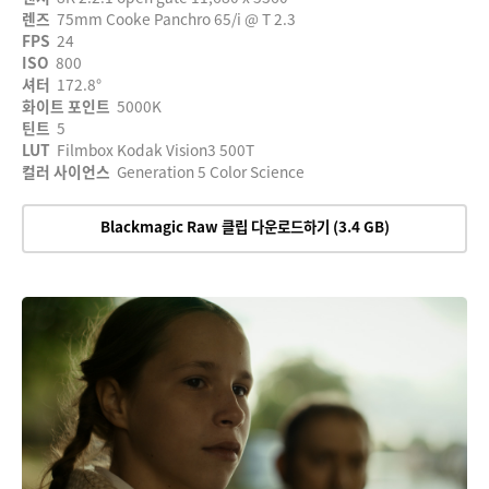
렌즈
75mm Cooke Panchro 65/i @ T 2.3
FPS
24
ISO
800
셔터
172.8°
화이트 포인트
5000K
틴트
5
LUT
Filmbox Kodak Vision3 500T
컬러 사이언스
Generation 5 Color Science
Blackmagic Raw 클립 다운로드하기 (3.4 GB)