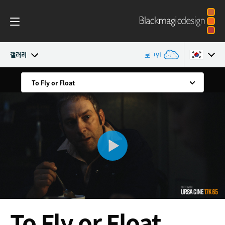
갤러리
로그인
Blackmagic URSA Cine
To Fly or Float
To Fly or Float
Argentina
The Woodworker
Australia
액세서리
Iceland
Austria
Blackmagic OS
The Ranch
Brazil
Blackmagic RAW
In Joshua Tree Behind the Scenes
Canada
LED Panel Studio Test
Media Dock
China
New York Magic
To Fly
or Float
Denmark
갤러리