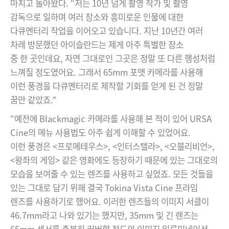
마치고 돌아왔다. “저는 10년 넘게 촬영 작가 및 촬영
감독으로 일하며 여러 장소와 흥미로운 인물에 대한
다큐멘터리 작업을 이어오고 있습니다. 지난 10년간 여러
차례 방문했던 아이슬란드는 제게 아주 특별한 장소
중 한 곳인데요, 자연 그대로인 그곳은 정말 또 다른 행성처럼
느껴질 정도였어요. 그래서 65mm 포맷 카메라를 사용해
이런 풍경을 다큐멘터리로 제작할 기회를 얻게 된 건 정말
꿈만 같았죠.”
“예전에 Blackmagic 카메라를 사용해 본 적이 있어 URSA
Cine의 메뉴 사용법도 아주 쉽게 이해할 수 있었어요.
이런 풍경은 <프로메테우스>, <인터스텔라>, <오블리비언>,
<왕좌의 게임> 같은 영화에도 등장하기 때문에 있는 그대로의
모습을 보여줄 수 있는 렌즈를 사용하고 싶었죠. 모든 것들을
있는 그대로 담기 위해 결국 Tokina Vista Cine 프라임
렌즈를 사용하기로 했어요. 이러한 렌즈들의 이미지 서클이
46.7mm라고 나와 있기는 했지만, 35mm 및 긴 렌즈는
65mm 센서를 충분히 커버할 정도의 이미지 일루미네이션