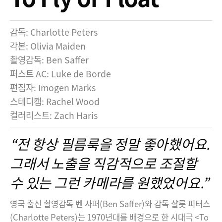
Flamenco Night
Finland
사양
감독: Charlotte Peters
France
각본: Olivia Maiden
Germany
촬영감독: Ben Saffer
퍼스트 AC: Luke de Borde
Hong Kong SAR, China
편집자: Imogen Marks
India
스테디캠: Rachel Wood
컬러리스트: Zach Haris
Italy
Japan
“전 항상 필름룩을 정말 좋아했어요.
그래서 노출을 직감적으로 조절할
Korea
수 있는 그런 카메라를 원했었어요.”
Mexico
Malaysia
영국 출신 촬영감독 벤 사퍼(Ben Saffer)와 감독 샬롯 피터스
(Charlotte Peters)는 1970년대를 배경으로 한 시대극 <To