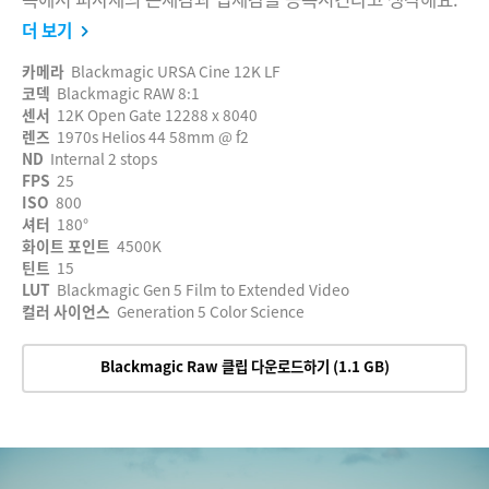
더 보기
카메라
Blackmagic URSA Cine 12K LF
코덱
Blackmagic RAW 8:1
센서
12K Open Gate 12288 x 8040
렌즈
1970s Helios 44 58mm @ f2
ND
Internal 2 stops
FPS
25
ISO
800
셔터
180°
화이트 포인트
4500K
틴트
15
LUT
Blackmagic Gen 5 Film to Extended Video
컬러 사이언스
Generation 5 Color Science
Blackmagic Raw 클립 다운로드하기 (1.1 GB)