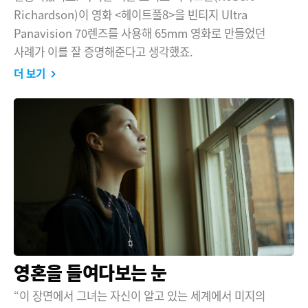
Richardson)이 영화 <헤이트풀8>을 빈티지 Ultra
UAE
Panavision 70렌즈를 사용해 65mm 영화로 만들었던
Ukraine
사례가 이를 잘 증명해준다고 생각했죠.
더 보기
United Kingdom
United States
영혼을 들여다보는 눈
“이 장면에서 그녀는 자신이 알고 있는 세계에서 미지의