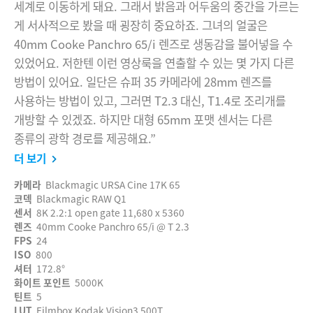
세계로 이동하게 돼요. 그래서 밝음과 어두움의 중간을 가르는
게 서사적으로 봤을 때 굉장히 중요하죠. 그녀의 얼굴은
40mm Cooke Panchro 65/i 렌즈로 생동감을 불어넣을 수
있었어요. 저한텐 이런 영상룩을 연출할 수 있는 몇 가지 다른
방법이 있어요. 일단은 슈퍼 35 카메라에 28mm 렌즈를
사용하는 방법이 있고, 그러면 T2.3 대신, T1.4로 조리개를
개방할 수 있겠죠. 하지만 대형 65mm 포맷 센서는 다른
종류의 광학 경로를 제공해요.”
더 보기
카메라
Blackmagic URSA Cine 17K 65
코덱
Blackmagic RAW Q1
센서
8K 2.2:1 open gate 11,680 x 5360
렌즈
40mm Cooke Panchro 65/i @ T 2.3
FPS
24
ISO
800
셔터
172.8°
화이트 포인트
5000K
틴트
5
LUT
Filmbox Kodak Vision3 500T