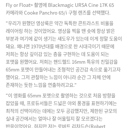
Netherlands
Fly or Float> 촬영에 Blackmagic URSA Cine 17K 65
카메라와 Cooke Panchro 65/i 구형 렌즈를 선택했다.
New Zealand
“우리가 원했던 영상룩은 약간 독특한 콘트라스트 비율을
Norway
레이어링 하는 것이었어요. 영상을 찍을 땐 숏에 항상 밝은
Poland
부분과 여기에 같이 생기는 섀도우가 있는데 이게 정말 도움이
돼요. 왜냐면 1970년대를 배경으로 한 시대극이기 때문에
Portugal
저희는 항상 깊이감 있는 층을 구현하는 데 도움이 되는
포맷을 원했어요. 저희는 핸드헬드 16mm 특유의 친밀감을
Singapore
65mm 포맷이 만들어내는 조형적인 공간감 속으로 옮기고자
South Africa
했어요. 그저 관찰하는 느낌이 아니라 순간 그 자체 안에
존재하는 듯한 느낌을 연출하려고요.”
Spain
“이 영화를 65mm 포맷으로 촬영하는 것으로 처음 방향을
Sweden
잡았을 때, 프로듀서들은 드넓은 야외 풍경을 표현하기에는
최적의 선택이라는 데에는 모두 공감했지만, 제한된 규모의
Chinese Taipei
실내 공간에서는 얼마나 잘 어울릴지 잘 모르겠다는
Turkey
반응이었어요. 하지만 저는 로버트 리차드슨(Robert