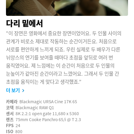
다리 밑에서
“이 장면은 영화에서 중요한 장면이었어요. 두 인물 사이의
관계가 비로소 제대로 작동하는 순간이거든요. 처음으로
서로를 편안하게 느끼게 되죠. 우린 실제로 두 배우가 다른
뉘앙스의 연기를 보여줄 때마다 초점을 앞뒤로 여러 번
움직였어요. 제 느낌에는 이 순간이 처음으로 두 인물의
눈높이가 같아진 순간이라고 느꼈어요. 그래서 두 인물 간
초점을 움직이는 게 맞다고 생각했죠.”
더 보기
카메라
Blackmagic URSA Cine 17K 65
코덱
Blackmagic RAW Q1
센서
8K 2.2:1 open gate 11,680 x 5360
렌즈
75mm Cooke Panchro 65/i @ T 2.3
FPS
24
ISO
800