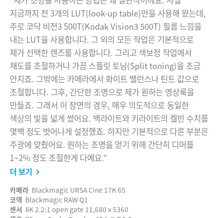
“제가 조명을 사용하는 방법은 꽤 일관적이에요. 사실
지금까지 전 3개의 LUT(look-up table)만을 사용해 왔는데,
주로 코닥 비전3 500T(Kodak Vision3 500T) 필름 느낌을
내는 LUT을 사용합니다. 그 외의 모든 작업은 기본적으로
제가 선택한 렌즈를 사용합니다. 그리고 색보정 작업에서
채도를 조절하거나 가끔 스플릿 토닝(Split toning)을 조금
만지죠. 그밖에는 카메라에서 화이트 밸런스나 틴트 값으로
조절합니다. 그후, 간단한 조명으로 제가 원하는 영상룩을
만들죠. 그래서 이 장면의 경우, 매우 의도적으로 동일한
색상의 빛을 넓게 썼어요. 백라이트와 키라이트의 켈빈 수치를
몇백 정도 벗어나게 설정했죠. 하지만 기본적으로 다른 부분은
주광에 맞췄어요. 원하는 조명을 얻기 위해 간단히 디머를
1~2% 정도 조절한게 다예요.”
더 보기
카메라
Blackmagic URSA Cine 17K 65
코덱
Blackmagic RAW Q1
센서
8K 2.2:1 open gate 11,680 x 5360