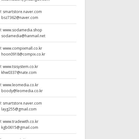
W:
smartstore.naver.com
:
bsz7362@naver.com
W:
www.sodamedia.shop
:
sodamedia@hanmail.net
W:
www.compixmall.co.kr
:
hoon0918@compix.co.kr
W:
www.tsisystem.co.kr
:
khw0337@nate.com
W:
www.leomedia.co.kr
:
boody@leomedia.co.kr
W:
smartstore.naver.com
:
layg255@gmail.com
W:
www.tradewith.co.kr
:
kgb0615@gmail.com