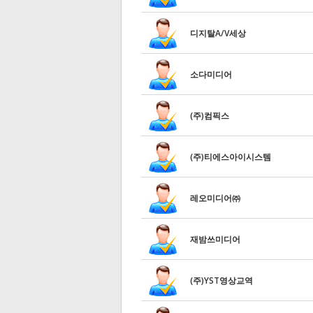
디지탈A/V세상
소다미디어
(주)컴픽스
(주)티에스아이시스템
레오미디어㈜
재밤쓰미디어
(주)YST영상교역