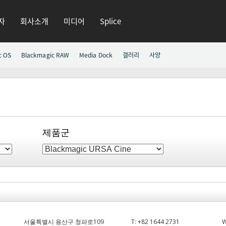
자
회사소개
미디어
Splice
c OS
Blackmagic RAW
Media Dock
갤러리
사양
제품군
서울특별시 용산구 청파로109
T:
+82 1644 2731