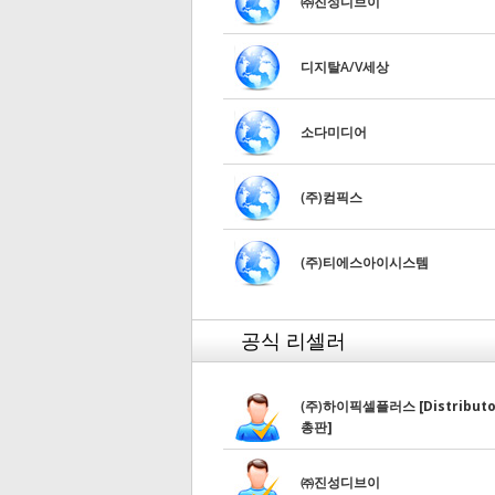
㈜진성디브이
디지탈A/V세상
소다미디어
(주)컴픽스
(주)티에스아이시스템
공식 리셀러
(주)하이픽셀플러스
[Distribut
총판]
㈜진성디브이