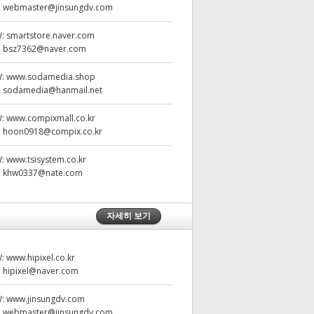
:
webmaster@jinsungdv.com
W:
smartstore.naver.com
:
bsz7362@naver.com
W:
www.sodamedia.shop
:
sodamedia@hanmail.net
W:
www.compixmall.co.kr
:
hoon0918@compix.co.kr
W:
www.tsisystem.co.kr
:
khw0337@nate.com
자세히 보기
W:
www.hipixel.co.kr
:
hipixel@naver.com
W:
www.jinsungdv.com
:
webmaster@jinsungdv.com