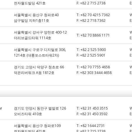
전자월드빌딩 421호
F:
+82 2 715 2738
E
서울특별시 용산구 청파로40
T:
+82 70 4215 7362
삼구빌딩 지하1층11호
F:
+82 2 718 7362
E
서울특별시 강서구 양천로 400-12
T:
+82 70 8866 1171
더리브골드타워 1114호
E
서울특별시 구로구 디지털로 306,
T:
+82 2 525 5900
1214호 (대륭포스트타워2차)
F:
+82 2 525 5901
E
경기도 고양시 덕양구 청초로 66
T:
+82 70 7755 4658
덕은리버워크 A동 1812호
F:
+82 303 3444 4658
E
or
경기도 안양시 동안구 벌말로 126
T:
+82 31 450 3515
오비즈타워 410호
F:
+82 31 450 3592
E
서울특별시 용산구 청파로109
T:
+82 1644 2731
전자월드빌딩 421호
F:
+82 2 715 2738
E