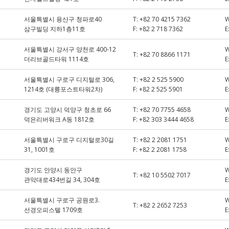
서울특별시 용산구 청파로40
T:
+82 70 4215 7362
삼구빌딩 지하1층11호
F:
+82 2 718 7362
E
서울특별시 강서구 양천로 400-12
T:
+82 70 8866 1171
더리브골드타워 1114호
E
서울특별시 구로구 디지털로 306,
T:
+82 2 525 5900
1214호 (대륭포스트타워2차)
F:
+82 2 525 5901
E
경기도 고양시 덕양구 청초로 66
T:
+82 70 7755 4658
덕은리버워크 A동 1812호
F:
+82 303 3444 4658
E
서울특별시 구로구 디지털로30길
T:
+82 2 2081 1751
31, 1001호
F:
+82 2 2081 1758
E
경기도 안양시 동안구
T:
+82 10 5502 7017
관악대로434번길 34, 304호
E
서울특별시 구로구 공원로3.
T:
+82 2 2652 7253
선경오피스텔 1709호
E