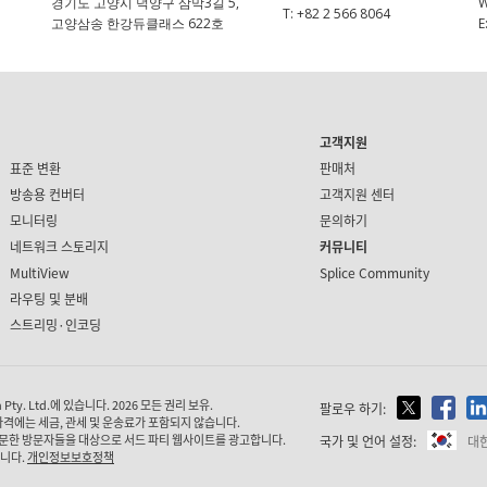
경기도 고양시 덕양구 삼막3길 5,
T:
+82 2 566 8064
고양삼송 한강듀클래스 622호
E
고객지원
표준 변환
판매처
방송용 컨버터
고객지원 센터
모니터링
문의하기
네트워크 스토리지
커뮤니티
MultiView
Splice Community
라우팅 및 분배
스트리밍·인코딩
ty. Ltd.에 있습니다. 2026 모든 권리 보유.
팔로우 하기:
가격에는 세금, 관세 및 운송료가 포함되지 않습니다.
문한 방문자들을 대상으로 서드 파티 웹사이트를 광고합니다.
국가 및 언어 설정:
대
습니다.
개인정보보호정책