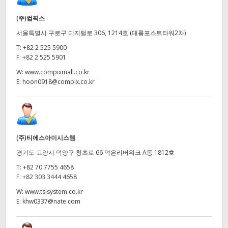
(주)컴픽스
서울특별시 구로구 디지털로 306, 1214호 (대륭포스트타워2차)
T:
+82 2 525 5900
F:
+82 2 525 5901
W:
www.compixmall.co.kr
E:
hoon0918@compix.co.kr
(주)티에스아이시스템
경기도 고양시 덕양구 청초로 66 덕은리버워크 A동 1812호
T:
+82 70 7755 4658
F:
+82 303 3444 4658
W:
www.tsisystem.co.kr
E:
khw0337@nate.com