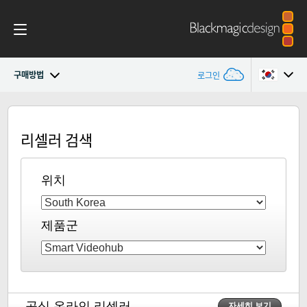
구매방법
로그인
Blackmagic Videohub Mini
Argentina
리셀러 검색
Australia
사양
Austria
위치
Brazil
제품군
Canada
China
Denmark
공식 온라인 리셀러
자세히 보기