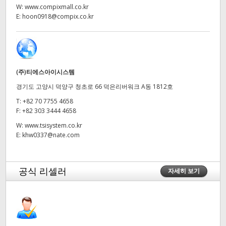
W:
www.compixmall.co.kr
UAE
E:
hoon0918@compix.co.kr
Ukraine
United Kingdom
(주)티에스아이시스템
United States
경기도 고양시 덕양구 청초로 66 덕은리버워크 A동 1812호
T:
+82 70 7755 4658
F:
+82 303 3444 4658
W:
www.tsisystem.co.kr
E:
khw0337@nate.com
공식 리셀러
자세히 보기