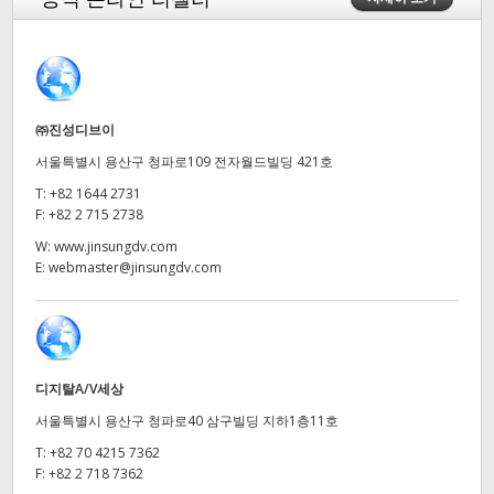
Finland
France
Germany
㈜진성디브이
서울특별시 용산구 청파로109 전자월드빌딩 421호
Hong Kong SAR, China
T:
+82 1644 2731
India
F:
+82 2 715 2738
W:
www.jinsungdv.com
Italy
E:
webmaster@jinsungdv.com
Japan
Korea
디지탈A/V세상
Mexico
서울특별시 용산구 청파로40 삼구빌딩 지하1층11호
Malaysia
T:
+82 70 4215 7362
F:
+82 2 718 7362