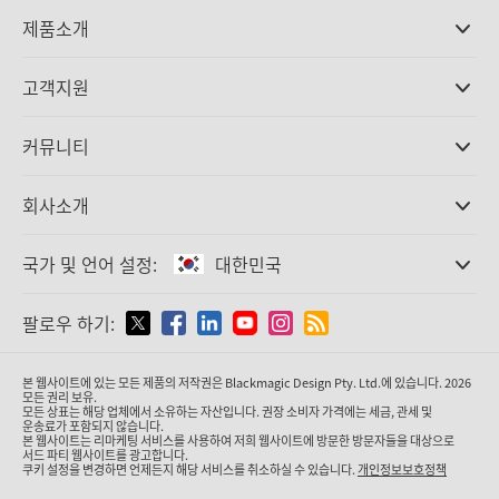
제품소개
전문가용 카메라
고객지원
DaVinci Resolve와 Fusion 소프트웨어
ATEM 제작 스위처
판매처
커뮤니티
Ultimatte
고객지원 센터
디스크 레코더
문의하기
Splice Community
회사소개
캡쳐 및 재생
Cintel 필름 스캐닝
사무실
표준 변환
국가 및 언어 설정:
대한민국
회사 소개
방송용 컨버터
제휴 업체
모니터링
국가 및 언어를 설정하세요
팔로우 하기:
미디어
네트워크 스토리지
MultiView
Argentina
본 웹사이트에 있는 모든 제품의 저작권은 Blackmagic Design Pty. Ltd.에 있습니다. 2026
라우팅 및 분배
모든 권리 보유.
모든 상표는 해당 업체에서 소유하는 자산입니다. 권장 소비자 가격에는 세금, 관세 및
스트리밍·인코딩
Australia
운송료가 포함되지 않습니다.
본 웹사이트는 리마케팅 서비스를 사용하여 저희 웹사이트에 방문한 방문자들을 대상으로
서드 파티 웹사이트를 광고합니다.
쿠키 설정을 변경하면 언제든지 해당 서비스를 취소하실 수 있습니다.
개인정보보호정책
Austria