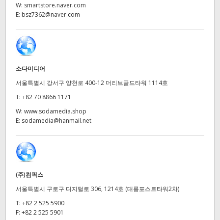
Netherlands
W:
smartstore.naver.com
E:
bsz7362@naver.com
New Zealand
Norway
Poland
소다미디어
서울특별시 강서구 양천로 400-12 더리브골드타워 1114호
Portugal
T:
+82 70 8866 1171
Singapore
W:
www.sodamedia.shop
E:
sodamedia@hanmail.net
South Africa
Spain
Sweden
(주)컴픽스
서울특별시 구로구 디지털로 306, 1214호 (대륭포스트타워2차)
Chinese Taipei
T:
+82 2 525 5900
Turkey
F:
+82 2 525 5901