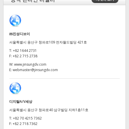
Finland
France
Germany
㈜진성디브이
서울특별시 용산구 청파로109 전자월드빌딩 421호
Hong Kong SAR, China
T:
+82 1644 2731
India
F:
+82 2 715 2738
W:
www.jinsungdv.com
Italy
E:
webmaster@jinsungdv.com
Japan
Korea
디지탈A/V세상
Mexico
서울특별시 용산구 청파로40 삼구빌딩 지하1층11호
Malaysia
T:
+82 70 4215 7362
F:
+82 2 718 7362