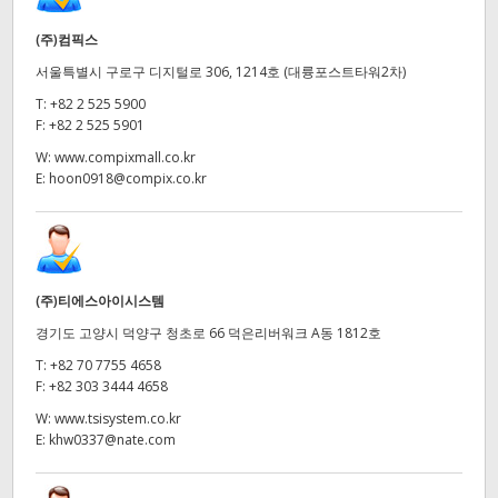
(주)컴픽스
서울특별시 구로구 디지털로 306, 1214호 (대륭포스트타워2차)
T:
+82 2 525 5900
F:
+82 2 525 5901
W:
www.compixmall.co.kr
E:
hoon0918@compix.co.kr
(주)티에스아이시스템
경기도 고양시 덕양구 청초로 66 덕은리버워크 A동 1812호
T:
+82 70 7755 4658
F:
+82 303 3444 4658
W:
www.tsisystem.co.kr
E:
khw0337@nate.com