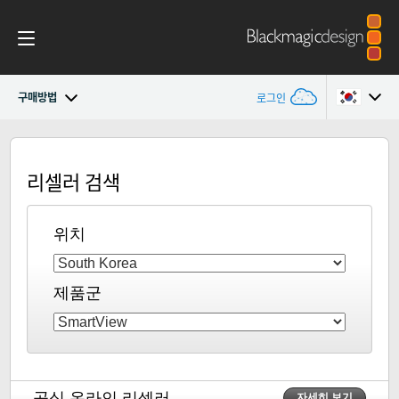
구매방법
로그인
SmartView
Argentina
리셀러 검색
Australia
디자인
Austria
위치
워크플로
Brazil
스코프
제품군
Canada
설치
China
Denmark
사양
공식 온라인 리셀러
자세히 보기