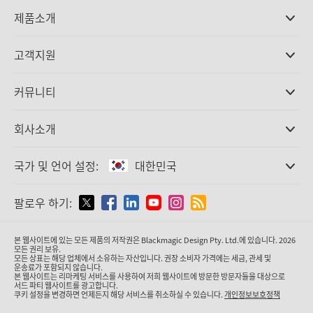
제품소개
전문가용 카메라
고객지원
DaVinci Resolve와 Fusion 소프트웨어
ATEM 제작 스위처
판매처
커뮤니티
Ultimatte
고객지원 센터
디스크 레코더
문의하기
Splice Community
회사소개
캡쳐 및 재생
Cintel 필름 스캐닝
사무실
표준 변환
국가 및 언어 설정:
대한민국
회사 소개
방송용 컨버터
제휴 업체
모니터링
국가 및 언어를 설정하세요
팔로우 하기:
미디어
네트워크 스토리지
MultiView
Argentina
본 웹사이트에 있는 모든 제품의 저작권은 Blackmagic Design Pty. Ltd.에 있습니다. 2026
라우팅 및 분배
모든 권리 보유.
모든 상표는 해당 업체에서 소유하는 자산입니다. 권장 소비자 가격에는 세금, 관세 및
스트리밍·인코딩
Australia
운송료가 포함되지 않습니다.
본 웹사이트는 리마케팅 서비스를 사용하여 저희 웹사이트에 방문한 방문자들을 대상으로
서드 파티 웹사이트를 광고합니다.
쿠키 설정을 변경하면 언제든지 해당 서비스를 취소하실 수 있습니다.
개인정보보호정책
Austria