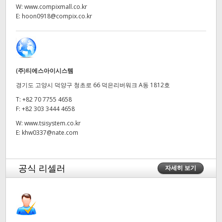
W:
www.compixmall.co.kr
UAE
E:
hoon0918@compix.co.kr
Ukraine
United Kingdom
(주)티에스아이시스템
United States
경기도 고양시 덕양구 청초로 66 덕은리버워크 A동 1812호
T:
+82 70 7755 4658
F:
+82 303 3444 4658
W:
www.tsisystem.co.kr
E:
khw0337@nate.com
공식 리셀러
자세히 보기