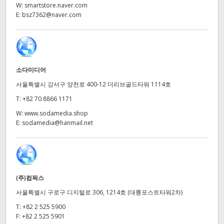
Netherlands
W:
smartstore.naver.com
E:
bsz7362@naver.com
New Zealand
Norway
Poland
소다미디어
서울특별시 강서구 양천로 400-12 더리브골드타워 1114호
Portugal
T:
+82 70 8866 1171
Singapore
W:
www.sodamedia.shop
E:
sodamedia@hanmail.net
South Africa
Spain
Sweden
(주)컴픽스
서울특별시 구로구 디지털로 306, 1214호 (대륭포스트타워2차)
Chinese Taipei
T:
+82 2 525 5900
Turkey
F:
+82 2 525 5901