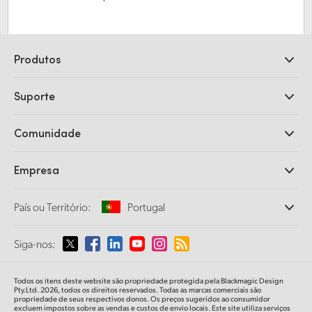
Produtos
Câmeras Profissionais
Suporte
DaVinci Resolve e Fusion
Switchers de Produção ATEM
Revendedores
Comunidade
Ultimatte
Central de Suporte Técnico
Gravadores de Disco
Fale Conosco
Comunidade Splice
Empresa
Captura e Reprodução
Cintel Scanner
Escritórios
Conversão de Padrões
País ou Território:
Portugal
Sobre a Blackmagic Design
Conversores Broadcast
Parcerias
Monitoramento
Selecione seu país ou território
Siga-nos:
Imprensa
Armazenamento em Rede
MultiView
Argentina
Todos os itens deste website são propriedade protegida pela Blackmagic Design
Roteamento e Distribuição
Pty.Ltd. 2026, todos os direitos reservados. Todas as marcas comerciais são
propriedade de seus respectivos donos. Os preços sugeridos ao consumidor
Streaming e Codificação
Australia
excluem impostos sobre as vendas e custos de envio locais. Este site utiliza serviços