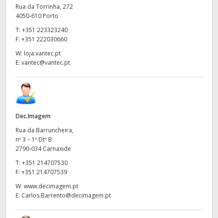
Rua da Torrinha, 272
4050-610 Porto
T:
+351 223323240
F:
+351 222030660
W:
loja.vantec.pt
E:
vantec@vantec.pt
Dec.Imagem
Rua da Barruncheira,
nº 3 – 1º Dtº B
2790-034 Carnaxide
T:
+351 214707530
F:
+351 214707539
W:
www.decimagem.pt
E:
Carlos.Barrento@decimagem.pt