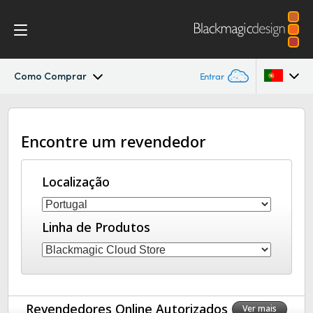
Como Comprar
Entrar
Blackmagic Cloud Dock
Argentina
Encontre um revendedor
Australia
Especificações
Austria
Localização
Brazil
Linha de Produtos
Canada
China
Denmark
Revendedores Online Autorizados
Ver mais