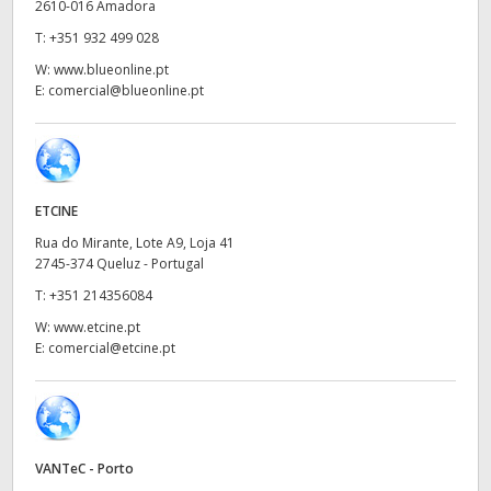
Netherlands
2610-016 Amadora
T:
+351 932 499 028
New Zealand
W:
www.blueonline.pt
E:
comercial@blueonline.pt
Norway
Poland
Portugal
ETCINE
Singapore
Rua do Mirante, Lote A9, Loja 41
2745-374 Queluz - Portugal
South Africa
T:
+351 214356084
W:
www.etcine.pt
Spain
E:
comercial@etcine.pt
Sweden
Chinese Taipei
VANTeC - Porto
Turkey