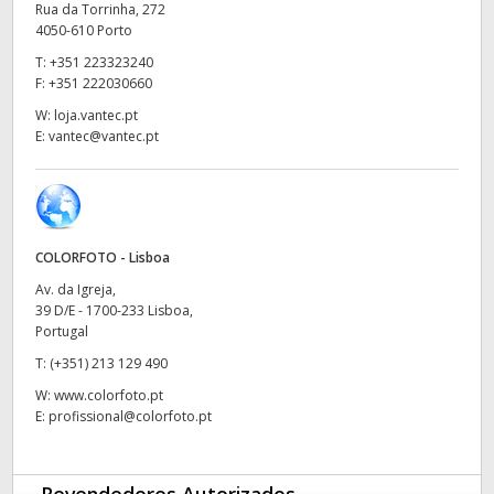
Rua da Torrinha, 272
UAE
4050-610 Porto
T:
+351 223323240
Ukraine
F:
+351 222030660
W:
loja.vantec.pt
United Kingdom
E:
vantec@vantec.pt
United States
COLORFOTO - Lisboa
Av. da Igreja,
39 D/E - 1700-233 Lisboa,
Portugal
T:
(+351) 213 129 490
W:
www.colorfoto.pt
E:
profissional@colorfoto.pt