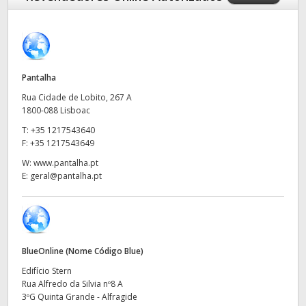
Finland
France
Germany
Pantalha
Rua Cidade de Lobito, 267 A
Hong Kong SAR, China
1800-088 Lisboac
T:
+35 1217543640
India
F:
+35 1217543649
Italy
W:
www.pantalha.pt
E:
geral@pantalha.pt
Japan
Korea
Mexico
BlueOnline (Nome Código Blue)
Edifício Stern
Malaysia
Rua Alfredo da Silvia nº8 A
3ºG Quinta Grande - Alfragide