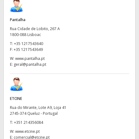
Pantalha
Rua Cidade de Lobito, 267 A
1800-088 Lisboac
T:
+35 1217543640
F:
+35 1217543649
W:
www.pantalha.pt
E:
geral@pantalha.pt
ETCINE
Rua do Mirante, Lote A9, Loja 41
2745-374 Queluz - Portugal
T:
+351 214356084
W:
www.etcine.pt
E:
comercial@etcine.pt