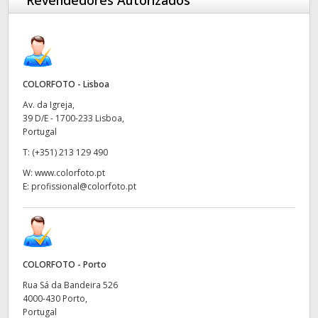
Revendedores Autorizados
COLORFOTO - Lisboa
Av. da Igreja,
39 D/E - 1700-233 Lisboa,
Portugal
T:
(+351) 213 129 490
W:
www.colorfoto.pt
E:
profissional@colorfoto.pt
COLORFOTO - Porto
Rua Sá da Bandeira 526
4000-430 Porto,
Portugal