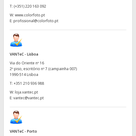
T:
(+351) 220 163 092
W:
www.colorfoto.pt
E:
profissional@colorfoto.pt
VANTeC - Lisboa
Via do Oriente nº 16
2º piso, escritório nº 7 (campainha 007)
1990-514 Lisboa
T:
+351 210 936 988
W:
loja.vantec.pt
E:
vantec@vantec.pt
VANTeC - Porto