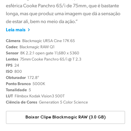
esférica Cooke Panchro 65/i de 75mm, que é bastante
longa, mas que produz uma imagem que dá a sensação
de estar ali, bem no meio da ação.”
Leia mais
Câmera
Blackmagic URSA Cine 17K 65
Codec
Blackmagic RAW Q1
Sensor
8K 2.2:1 open gate 11,680 x 5360
Lentes
75mm Cooke Panchro 65/i @ T 2.3
FPS
24
ISO
800
Obturador
172.8°
Ponto Branco
5000K
Tonalidade
5
LUT
Filmbox Kodak Vision3 500T
Ciência de Cores
Generation 5 Color Science
Baixar Clipe Blackmagic RAW (3.0 GB)