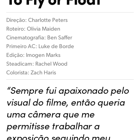
Flamenco Night
Finland
Especificações
Direção: Charlotte Peters
France
Roteiro: Olivia Maiden
Germany
Cinematografia: Ben Saffer
Primeiro AC: Luke de Borde
Hong Kong SAR, China
Edição: Imogen Marks
India
Steadicam: Rachel Wood
Colorista: Zach Haris
Italy
“Sempre fui apaixonado pelo
Japan
visual do filme, então queria
Korea
uma câmera que me
Mexico
permitisse trabalhar a
Malaysia
exposição seguindo meu