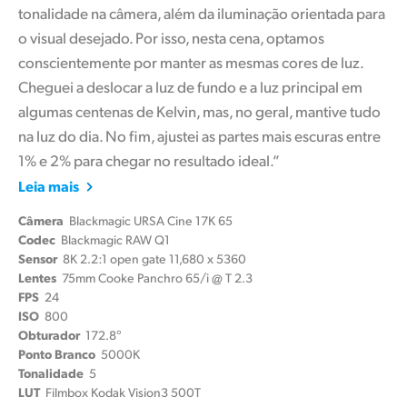
tonalidade na câmera, além da iluminação orientada para
o visual desejado. Por isso, nesta cena, optamos
conscientemente por manter as mesmas cores de luz.
Cheguei a deslocar a luz de fundo e a luz principal em
algumas centenas de Kelvin, mas, no geral, mantive tudo
na luz do dia. No fim, ajustei as partes mais escuras entre
1% e 2% para chegar no resultado ideal.”
Leia mais
Câmera
Blackmagic URSA Cine 17K 65
Codec
Blackmagic RAW Q1
Sensor
8K 2.2:1 open gate 11,680 x 5360
Lentes
75mm Cooke Panchro 65/i @ T 2.3
FPS
24
ISO
800
Obturador
172.8°
Ponto Branco
5000K
Tonalidade
5
LUT
Filmbox Kodak Vision3 500T