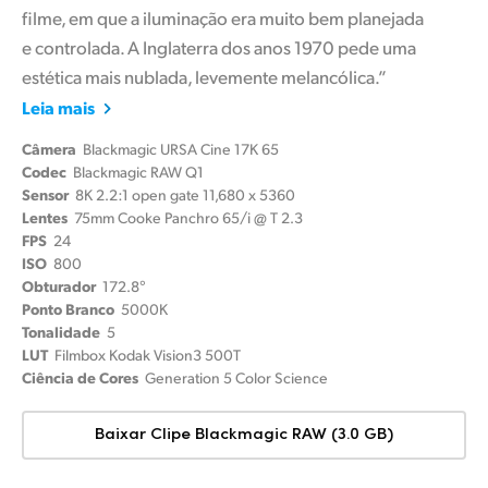
filme, em que a iluminação era muito bem planejada
e controlada. A Inglaterra dos anos 1970 pede uma
estética mais nublada, levemente melancólica.”
Leia mais
Câmera
Blackmagic URSA Cine 17K 65
Codec
Blackmagic RAW Q1
Sensor
8K 2.2:1 open gate 11,680 x 5360
Lentes
75mm Cooke Panchro 65/i @ T 2.3
FPS
24
ISO
800
Obturador
172.8°
Ponto Branco
5000K
Tonalidade
5
LUT
Filmbox Kodak Vision3 500T
Ciência de Cores
Generation 5 Color Science
Baixar Clipe Blackmagic RAW (3.0 GB)