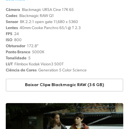
Câmera
Blackmagic URSA Cine 17K 65
Codec
Blackmagic RAW Q1
Sensor
8K 2.2:1 open gate 11,680 x 5360
Lentes
40mm Cooke Panchro 65/i @ T 2.3
FPS
24
ISO
800
Obturador
172.8°
Ponto Branco
5000K
Tonalidade
5
LUT
Filmbox Kodak Vision3 500T
Ciência de Cores
Generation 5 Color Science
Baixar Clipe Blackmagic RAW (3.6 GB)