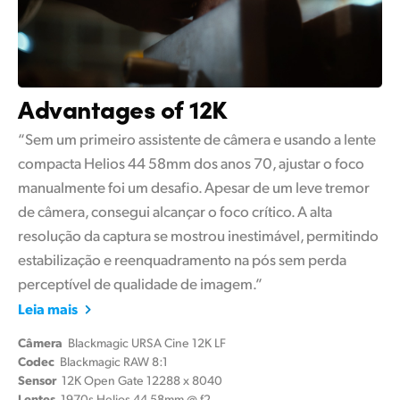
Advantages of 12K
“Sem um primeiro assistente de câmera e usando a lente
compacta Helios 44 58mm dos anos 70, ajustar o foco
manualmente foi um desafio. Apesar de um leve tremor
de câmera, consegui alcançar o foco crítico. A alta
resolução da captura se mostrou inestimável, permitindo
estabilização e reenquadramento na pós sem perda
perceptível de qualidade de imagem.”
Leia mais
Câmera
Blackmagic URSA Cine 12K LF
Codec
Blackmagic RAW 8:1
Sensor
12K Open Gate 12288 x 8040
Lentes
1970s Helios 44 58mm @ f2