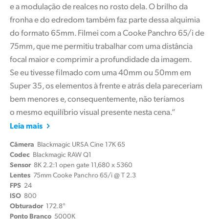
e a modulação de realces no rosto dela. O brilho da
fronha e do edredom também faz parte dessa alquimia
do formato 65mm. Filmei com a Cooke Panchro 65/i de
75mm, que me permitiu trabalhar com uma distância
focal maior e comprimir a profundidade da imagem.
Se eu tivesse filmado com uma 40mm ou 50mm em
Super 35, os elementos à frente e atrás dela pareceriam
bem menores e, consequentemente, não teríamos
o mesmo equilíbrio visual presente nesta cena.”
Leia mais
Câmera
Blackmagic URSA Cine 17K 65
Codec
Blackmagic RAW Q1
Sensor
8K 2.2:1 open gate 11,680 x 5360
Lentes
75mm Cooke Panchro 65/i @ T 2.3
FPS
24
ISO
800
Obturador
172.8°
Ponto Branco
5000K