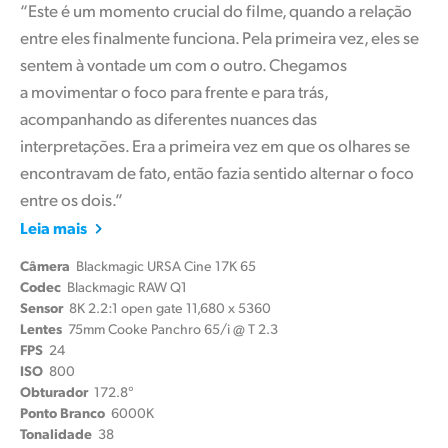
“Este é um momento crucial do filme, quando a relação
entre eles finalmente funciona. Pela primeira vez, eles se
sentem à vontade um com o outro. Chegamos
a movimentar o foco para frente e para trás,
acompanhando as diferentes nuances das
interpretações. Era a primeira vez em que os olhares se
encontravam de fato, então fazia sentido alternar o foco
entre os dois.”
Leia mais
Câmera
Blackmagic URSA Cine 17K 65
Codec
Blackmagic RAW Q1
Sensor
8K 2.2:1 open gate 11,680 x 5360
Lentes
75mm Cooke Panchro 65/i @ T 2.3
FPS
24
ISO
800
Obturador
172.8°
Ponto Branco
6000K
Tonalidade
38