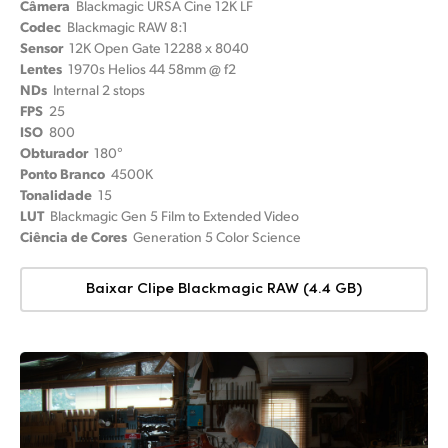
Câmera
Blackmagic URSA Cine 12K LF
Codec
Blackmagic RAW 8:1
Sensor
12K Open Gate 12288 x 8040
Lentes
1970s Helios 44 58mm @ f2
NDs
Internal 2 stops
FPS
25
ISO
800
Obturador
180°
Ponto Branco
4500K
Tonalidade
15
LUT
Blackmagic Gen 5 Film to Extended Video
Ciência de Cores
Generation 5 Color Science
Baixar Clipe Blackmagic RAW (4.4 GB)