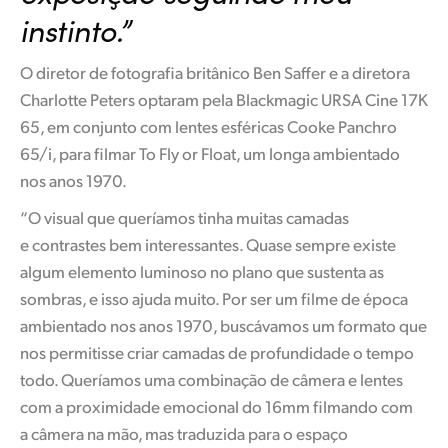
Netherlands
instinto.”
New Zealand
O diretor de fotografia britânico Ben Saffer e a diretora
Norway
Charlotte Peters optaram pela Blackmagic URSA Cine 17K
65, em conjunto com lentes esféricas Cooke Panchro
Poland
65/i, para filmar To Fly or Float, um longa ambientado
Portugal
nos anos 1970.
“O visual que queríamos tinha muitas camadas
Singapore
e contrastes bem interessantes. Quase sempre existe
South Africa
algum elemento luminoso no plano que sustenta as
sombras, e isso ajuda muito. Por ser um filme de época
Spain
ambientado nos anos 1970, buscávamos um formato que
Sweden
nos permitisse criar camadas de profundidade o tempo
todo. Queríamos uma combinação de câmera e lentes
Chinese Taipei
com a proximidade emocional do 16mm filmando com
a câmera na mão, mas traduzida para o espaço
Turkey