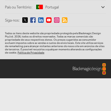
Escritórios
Finland
Conversão de Padrões
País ou Território:
Portugal
Especificações
Sobre a Blackmagic Design
Conversores Broadcast
Parcerias
France
Monitoramento
Selecione seu país ou território
Siga-nos:
Imprensa
Armazenamento em Rede
Germany
MultiView
Argentina
Todos os itens deste website são propriedade protegida pela Blackmagic Design
Roteamento e Distribuição
Hong Kong SAR, China
Pty.Ltd. 2026, todos os direitos reservados. Todas as marcas comerciais são
propriedade de seus respectivos donos. Os preços sugeridos ao consumidor
Streaming e Codificação
Australia
excluem impostos sobre as vendas e custos de envio locais. Este site utiliza serviços
de remarketing para alcançar visitantes anteriores do nosso site em anúncios de sites
India
de terceiros. É possível recusá-los a qualquer momento alterando as configurações
de cookie.
Política de Privacidade
Austria
Italy
Brazil
Japan
Canada
Korea
China
Mexico
Malaysia
Denmark