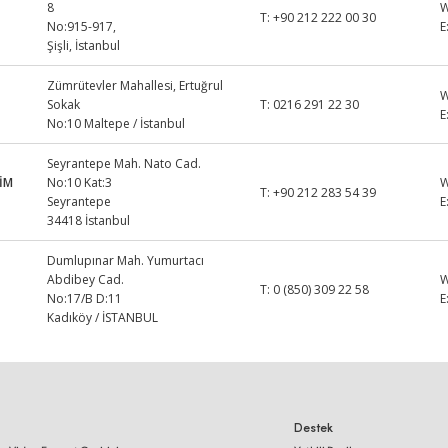
8
T:
+90 212 222 00 30
No:915-917,
E
Şişli, İstanbul
Zümrütevler Mahallesi, Ertuğrul
Sokak
T:
0216 291 22 30
E
No:10 Maltepe / İstanbul
Seyrantepe Mah. Nato Cad.
İM
No:10 Kat:3
T:
+90 212 283 54 39
Seyrantepe
E
34418 İstanbul
Dumlupınar Mah. Yumurtacı
Abdibey Cad.
T:
0 (850) 309 22 58
No:17/B D:11
E
Kadıköy / İSTANBUL
Destek