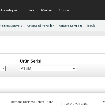
Developer
Firma
Medya
Splice
Yazılım Kontrolü
Advanced Panel’ler
Kamera Kontrolü
Teknik
Ürün Serisi
Bomonti Business Centre - Kat.5,
T:
+90 212 222 4504