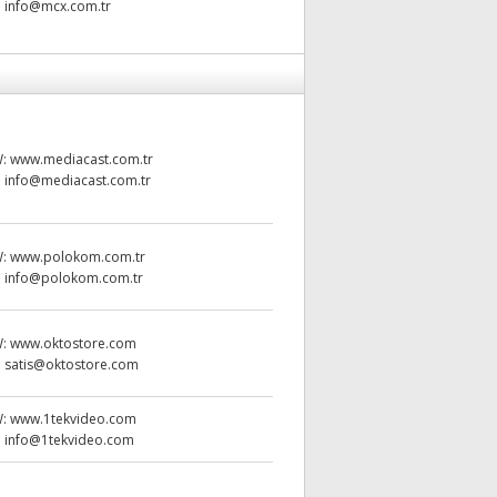
:
info@mcx.com.tr
W:
www.mediacast.com.tr
:
info@mediacast.com.tr
W:
www.polokom.com.tr
:
info@polokom.com.tr
W:
www.oktostore.com
:
satis@oktostore.com
W:
www.1tekvideo.com
:
info@1tekvideo.com