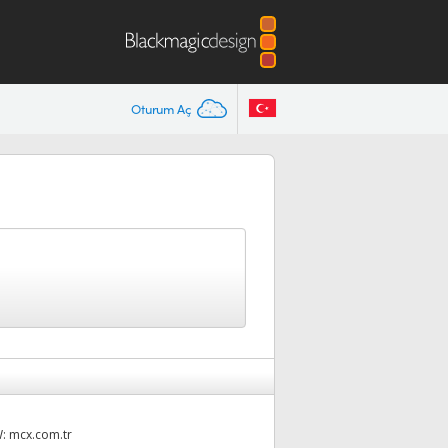
Oturum Aç
W:
mcx.com.tr