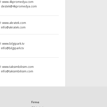
W:
www.4kpromedya.com
:
destek@4kpromedya.com
W:
www.akratek.com
:
info@akratek.com
W:
www.bilgipark.tv
:
info@bilgipark.tv
W:
www.taksimbilisim.com
:
info@taksimbilisim.com
Firma