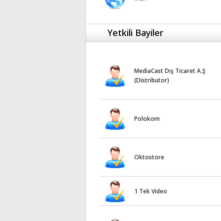
Yetkili Bayiler
MediaCast Dış Ticaret A.Ş
(Distributor)
Polokom
Oktostore
1 Tek Video