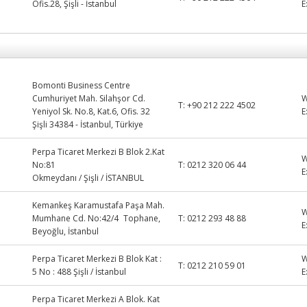
Ofis.28, Şişli - İstanbul
E
Bomonti Business Centre
Cumhuriyet Mah. Silahşor Cd.
T:
+90 212 222 4502
Yeniyol Sk. No.8, Kat.6, Ofis. 32
E
Şişli 34384 - İstanbul, Türkiye
Perpa Ticaret Merkezi B Blok 2.Kat
No:81
T:
0212 320 06 44
E
Okmeydanı / Şişli / İSTANBUL
Kemankeş Karamustafa Paşa Mah.
Mumhane Cd. No:42/4 Tophane,
T:
0212 293 48 88
E
Beyoğlu, İstanbul
Perpa Ticaret Merkezi B Blok Kat :
T:
0212 210 59 01
5 No : 488 Şişli / İstanbul
E
Perpa Ticaret Merkezi A Blok. Kat