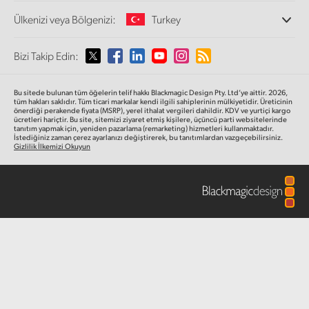
Ofislerimiz
Finland
Video Format Çevirici
Ülkenizi veya Bölgenizi:
Turkey
Hakkımızda
Yayın Çeviricileri
İş Ortaklarımız
France
Görüntüleme
Lütfen Ülkenizi veya Bölgenizi Seçiniz
Bizi Takip Edin:
Medya
Ağ Depolama
Germany
MultiView
Argentina
Bu sitede bulunan tüm öğelerin telif hakkı Blackmagic Design Pty. Ltd’ye aittir. 2026,
Yönlendirici ve Dağıtıcılar
Hong Kong SAR, China
tüm hakları saklıdır.
Tüm ticari markalar kendi ilgili sahiplerinin mülkiyetidir. Üreticinin
önerdiği perakende fiyata (MSRP), yerel ithalat vergileri dahildir. KDV ve yurtiçi kargo
Yayın ve kodlama
Australia
ücretleri hariçtir. Bu site, sitemizi ziyaret etmiş kişilere, üçüncü parti websitelerinde
tanıtım yapmak için, yeniden pazarlama (remarketing) hizmetleri kullanmaktadır.
India
İstediğiniz zaman çerez ayarlanızı değiştirerek, bu tanıtımlardan vazgeçebilirsiniz.
Gizlilik İlkemizi Okuyun
Austria
Italy
Brazil
Japan
Canada
Korea
China
Mexico
Malaysia
Denmark