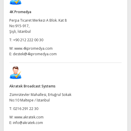
4K Promedya
Perpa Ticaret Merkezi A Blok. Kat 8
No:915-917,
Şişli, İstanbul
T:
+90 212 222 00 30
W:
www.4kpromedya.com
E:
destek@4kpromedya.com
Akratek Broadcast Systems
Zümrütevler Mahallesi, Ertuğrul Sokak
No:10 Maltepe / İstanbul
T:
0216 291 22 30
W:
www.akratek.com
E:
info@akratek.com