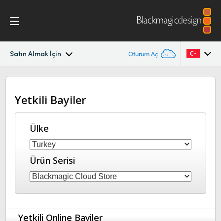
Satın Almak İçin
Oturum Aç
Blackmagic Cloud Store
Argentina
Yetkili Bayiler
Australia
Galeri
Austria
Ülke
Teknik
Brazil
Ürün Serisi
Canada
China
Denmark
Yetkili Online Bayiler