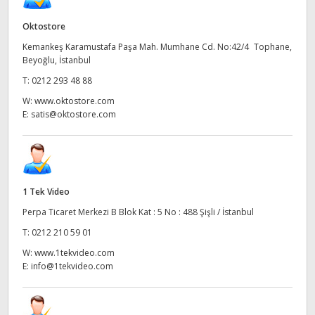
UAE
Oktostore
Kemankeş Karamustafa Paşa Mah. Mumhane Cd. No:42/4 Tophane,
Ukraine
Beyoğlu, İstanbul
United Kingdom
T:
0212 293 48 88
W:
www.oktostore.com
United States
E:
satis@oktostore.com
1 Tek Video
Perpa Ticaret Merkezi B Blok Kat : 5 No : 488 Şişli / İstanbul
T:
0212 210 59 01
W:
www.1tekvideo.com
E:
info@1tekvideo.com