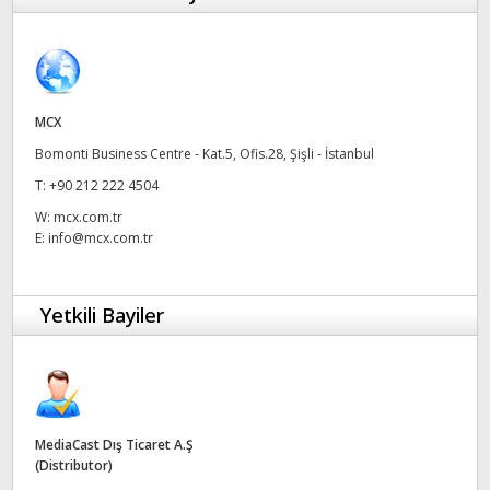
Finland
France
Germany
MCX
Bomonti Business Centre - Kat.5, Ofis.28, Şişli - İstanbul
Hong Kong SAR, China
T:
+90 212 222 4504
India
W:
mcx.com.tr
E:
info@mcx.com.tr
Italy
Japan
Yetkili Bayiler
Korea
Mexico
Malaysia
MediaCast Dış Ticaret A.Ş
(Distributor)