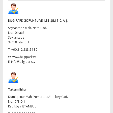
BİLGİPARK GÖRÜNTÜ VE İLETİŞİM TİC. A.Ş.
Seyrantepe Mah. Nato Cad.
No:10 Kat:3
Seyrantepe
34418 İstanbul
T:
+90 212 283 54 39
W:
www.bilgipark.tv
E:
info@bilgipark.tv
Taksim Bilişim
Dumlupınar Mah. Yumurtacı Abdibey Cad.
No:17/B D:11
Kadıköy / İSTANBUL