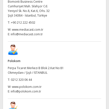
Netherlands
Bomonti Business Centre
Cumhuriyet Mah. Silahşor Cd.
New Zealand
Yeniyol Sk. No.8, Kat.6, Ofis. 32
Şişli 34384 - İstanbul, Türkiye
Norway
T:
+90 212 222 4502
W:
www.mediacast.com.tr
Poland
E:
info@mediacast.com.tr
Portugal
Singapore
Polokom
South Africa
Perpa Ticaret Merkezi B Blok 2.Kat No:81
Okmeydanı / Şişli / İSTANBUL
Spain
T:
0212 320 06 44
Sweden
W:
www.polokom.com.tr
E:
info@polokom.com.tr
Chinese Taipei
Turkey