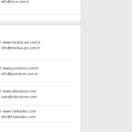
:
info@mcx.com.tr
W:
www.mediacast.com.tr
:
info@mediacast.com.tr
W:
www.polokom.com.tr
:
info@polokom.com.tr
W:
www.oktostore.com
:
satis@oktostore.com
W:
www.1tekvideo.com
:
info@1tekvideo.com