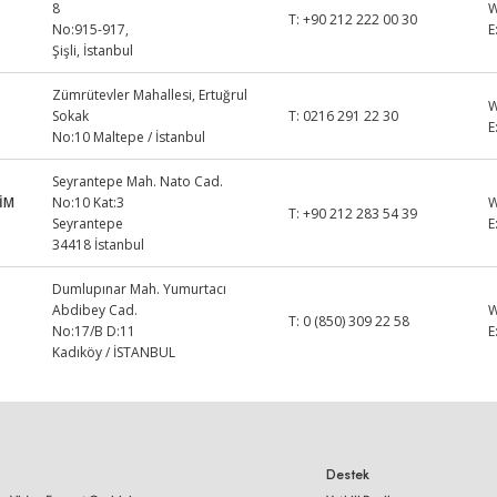
8
T:
+90 212 222 00 30
No:915-917,
E
Şişli, İstanbul
Zümrütevler Mahallesi, Ertuğrul
Sokak
T:
0216 291 22 30
E
No:10 Maltepe / İstanbul
Seyrantepe Mah. Nato Cad.
İM
No:10 Kat:3
T:
+90 212 283 54 39
Seyrantepe
E
34418 İstanbul
Dumlupınar Mah. Yumurtacı
Abdibey Cad.
T:
0 (850) 309 22 58
No:17/B D:11
E
Kadıköy / İSTANBUL
Destek