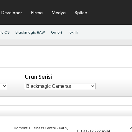
Developer
Firma
Medya
Splice
ic OS
Blackmagic RAW
Galeri
Teknik
Ürün Serisi
Bomonti Business Centre - Kat.5,
T:
+90 212 222 4504