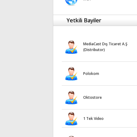
Yetkili Bayiler
MediaCast Dış Ticaret A.Ş
(Distributor)
Polokom
Oktostore
1 Tek Video