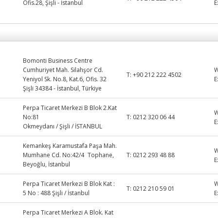
Ofis.28, Şişli - İstanbul
E
Bomonti Business Centre
Cumhuriyet Mah. Silahşor Cd.
T:
+90 212 222 4502
Yeniyol Sk. No.8, Kat.6, Ofis. 32
E
Şişli 34384 - İstanbul, Türkiye
Perpa Ticaret Merkezi B Blok 2.Kat
No:81
T:
0212 320 06 44
E
Okmeydanı / Şişli / İSTANBUL
Kemankeş Karamustafa Paşa Mah.
Mumhane Cd. No:42/4 Tophane,
T:
0212 293 48 88
E
Beyoğlu, İstanbul
Perpa Ticaret Merkezi B Blok Kat :
T:
0212 210 59 01
5 No : 488 Şişli / İstanbul
E
Perpa Ticaret Merkezi A Blok. Kat