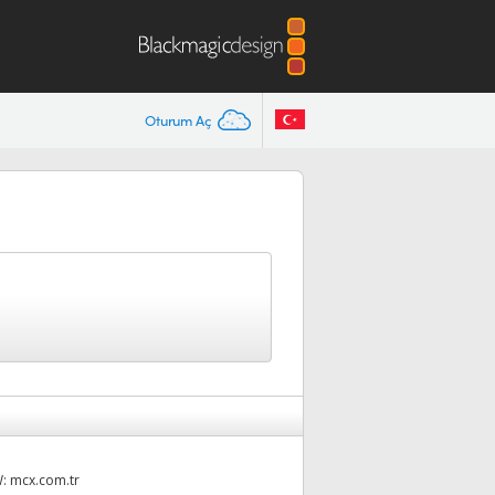
Oturum Aç
W:
mcx.com.tr