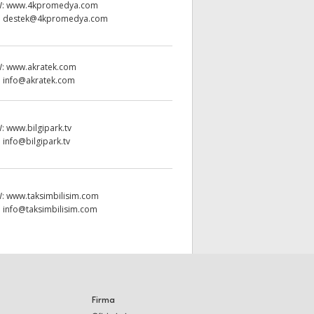
W:
www.4kpromedya.com
:
destek@4kpromedya.com
W:
www.akratek.com
:
info@akratek.com
W:
www.bilgipark.tv
:
info@bilgipark.tv
W:
www.taksimbilisim.com
:
info@taksimbilisim.com
Firma