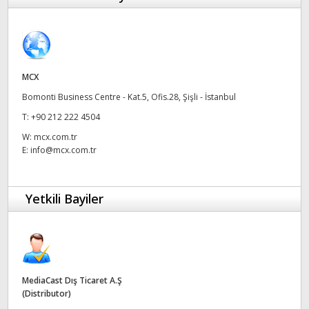
Finland
France
Germany
MCX
Bomonti Business Centre - Kat.5, Ofis.28, Şişli - İstanbul
Hong Kong SAR, China
T:
+90 212 222 4504
India
W:
mcx.com.tr
E:
info@mcx.com.tr
Italy
Japan
Yetkili Bayiler
Korea
Mexico
Malaysia
MediaCast Dış Ticaret A.Ş
(Distributor)