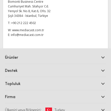
Netherlands
Bomonti Business Centre
Cumhuriyet Mah. Silahşor Cd.
New Zealand
Yeniyol Sk. No.8, Kat.6, Ofis. 32
Şişli 34384 - İstanbul, Türkiye
Norway
T:
+90 212 222 4502
W:
www.mediacast.com.tr
Poland
E:
info@mediacast.com.tr
Portugal
Singapore
Ürünler
South Africa
Profesyonel Video Kameraları
Destek
DaVinci Resolve ve Fusion Yazılımı
Spain
ATEM Prodüksiyon Görüntü Mikserleri
Yetkili Bayiler
Topluluk
Ultimatte
Sweden
Destek Merkezi
Disk Kaydediciler
Bize ulaşın
Splice Topluluğu
Firma
Chinese Taipei
Kayıt ve Oynatım
Cintel Tarayıcı
Ofislerimiz
Turkey
Video Format Çevirici
Ülkenizi veya Bölgenizi:
Turkey