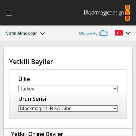
Satın Almak İçin
Oturum Aç
Blackmagic URSA Cine Immersive
Argentina
Yetkili Bayiler
Australia
Galeri
Austria
Ülke
Teknik
Brazil
Ürün Serisi
Canada
China
Denmark
Yetkili Online Bayiler