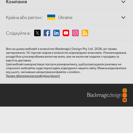
Компанія
Дискові рекордери
Finland
Захоплення
Офіси
та відтворення
Країна або регіон:
Ukraine
France
Про нас
Сканер Cintel
Партнери
Перетворення форматів
Germany
Виберіть вашу країну або регіон
Слідкуйте в:
Медіа
Мовні конвертери
Hong Kong SAR, China
Моніторинг
Argentina
Все на цьому вебсайті є власністю Blackmagic Design Pty. Ltd. 2026, всі права
Мережеве сховище
застережено.
Усі торгові марки є власністю відповідних власників.
Рекомендована
India
роздрібна ціна
виробника включає мита, але не включає податок з продажу та
MultiView
Australia
вартість доставки.
Цей вебсайт використовує послуги ремаркетингу, щоб розміщувати рекламу на
Маршрутизація та розподіл
сторонніх вебсайтах куди переходять відвідувачі нашого сайту. Можна відмовитися
Italy
від цього, змінивши налаштування файлів «cookie».
Стрімінг та кодування
Austria
Умови збереження конфіденційності
Japan
Brazil
Korea
Canada
Mexico
China
Malaysia
Denmark