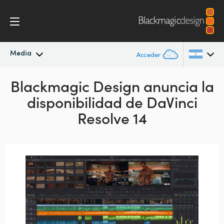
Media
Acceder
Novedades
Blackmagic Design anuncia la
Argentina
disponibilidad de DaVinci
Australia
Archivo
Resolve 14
Austria
Imágenes
Brazil
Canada
China
Denmark