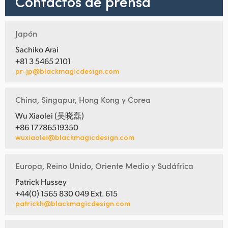
Contactos de prensa
Japón
Sachiko Arai
+81 3 5465 2101
pr-jp@blackmagicdesign.com
China, Singapur, Hong Kong y Corea
Wu Xiaolei (吴晓磊)
+86 17786519350
wuxiaolei@blackmagicdesign.com
Europa, Reino Unido, Oriente Medio y Sudáfrica
Patrick Hussey
+44(0) 1565 830 049 Ext. 615
patrickh@blackmagicdesign.com