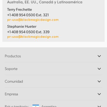
Australia, EE. UU., Canadá y Latinoamérica
Terry Frechette
+1 408 954 0500 Ext. 321
pr-usa@blackmagicdesign.com
Stephanie Hueter
+1 408 954 0500 Ext. 339
pr-usa@blackmagicdesign.com
Productos
Cámaras profesionales
Soporte
DaVinci Resolve y Fusion
Mezcladores ATEM
Distribuidores
Comunidad
Ultimatte
Centro de soporte técnico
Grabadores digitales
Contáctanos
Comunidad Splice
Empresa
Captura y reproducción
Escáner Cintel
Oficinas
Conversión de formatos
País o territorio:
Argentina