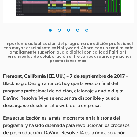
Finland
France
Germany
Importante actualización del programa de edición profesional
Hong Kong SAR, China
con mayor crecimiento en Hollywood. Ahora con un rendimiento
ampliamente superior, audio digital con calidad Fairlight,
herramientas de colaboración entre varios usuarios y muchas
India
prestaciones más.
Italy
Fremont, California (EE. UU.) – 7 de septiembre de 2017
–
Blackmagic Design anunció hoy que la versión final del
Japan
programa profesional de edición, etalonaje y audio digital
DaVinci Resolve 14 ya se encuentra disponible y puede
Korea
descargarse desde el sitio web de la empresa.
Mexico
Esta actualización es la más importante en la historia del
Malaysia
programa, y ha sido diseñada para revolucionar los procesos
de posproducción. DaVinci Resolve 14 es la única solución