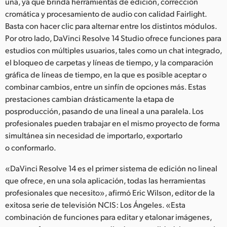
una, ya que brinda herramientas de edición, corrección
cromática y procesamiento de audio con calidad Fairlight.
UAE
Basta con hacer clic para alternar entre los distintos módulos.
Ukraine
Por otro lado, DaVinci Resolve 14 Studio ofrece funciones para
estudios con múltiples usuarios, tales como un chat integrado,
United Kingdom
el bloqueo de carpetas y líneas de tiempo, y la comparación
gráfica de líneas de tiempo, en la que es posible aceptar o
United States
combinar cambios, entre un sinfín de opciones más. Estas
prestaciones cambian drásticamente la etapa de
posproducción, pasando de una lineal a una paralela. Los
profesionales pueden trabajar en el mismo proyecto de forma
simultánea sin necesidad de importarlo, exportarlo
o conformarlo.
«DaVinci Resolve 14 es el primer sistema de edición no lineal
que ofrece, en una sola aplicación, todas las herramientas
profesionales que necesito», afirmó Eric Wilson, editor de la
exitosa serie de televisión NCIS: Los Ángeles. «Esta
combinación de funciones para editar y etalonar imágenes,