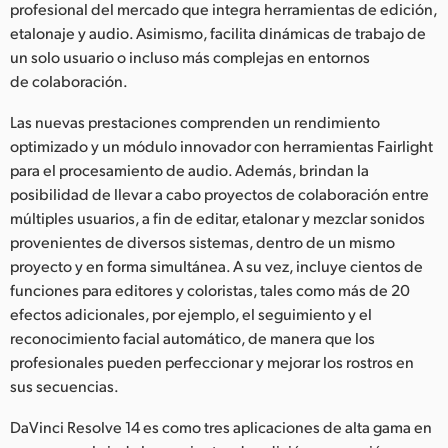
Netherlands
profesional del mercado que integra herramientas de edición,
etalonaje y audio. Asimismo, facilita dinámicas de trabajo de
New Zealand
un solo usuario o incluso más complejas en entornos
de colaboración.
Norway
Las nuevas prestaciones comprenden un rendimiento
Poland
optimizado y un módulo innovador con herramientas Fairlight
para el procesamiento de audio. Además, brindan la
Portugal
posibilidad de llevar a cabo proyectos de colaboración entre
Singapore
múltiples usuarios, a fin de editar, etalonar y mezclar sonidos
provenientes de diversos sistemas, dentro de un mismo
South Africa
proyecto y en forma simultánea. A su vez, incluye cientos de
funciones para editores y coloristas, tales como más de 20
España
efectos adicionales, por ejemplo, el seguimiento y el
reconocimiento facial automático, de manera que los
Sweden
profesionales pueden perfeccionar y mejorar los rostros en
sus secuencias.
Chinese Taipei
DaVinci Resolve 14 es como tres aplicaciones de alta gama en
Turkey