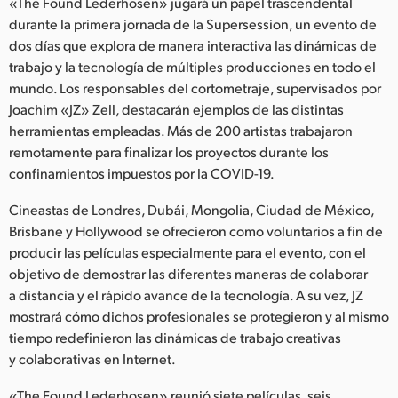
Netherlands
«The Found Lederhosen» jugará un papel trascendental
durante la primera jornada de la Supersession, un evento de
New Zealand
dos días que explora de manera interactiva las dinámicas de
trabajo y la tecnología de múltiples producciones en todo el
Norway
mundo. Los responsables del cortometraje, supervisados por
Joachim «JZ» Zell, destacarán ejemplos de las distintas
Poland
herramientas empleadas. Más de 200 artistas trabajaron
remotamente para finalizar los proyectos durante los
Portugal
confinamientos impuestos por la COVID-19.
Singapore
Cineastas de Londres, Dubái, Mongolia, Ciudad de México,
Brisbane y Hollywood se ofrecieron como voluntarios a fin de
South Africa
producir las películas especialmente para el evento, con el
España
objetivo de demostrar las diferentes maneras de colaborar
a distancia y el rápido avance de la tecnología. A su vez, JZ
Sweden
mostrará cómo dichos profesionales se protegieron y al mismo
tiempo redefinieron las dinámicas de trabajo creativas
Chinese Taipei
y colaborativas en Internet.
Turkey
«The Found Lederhosen» reunió siete películas, seis