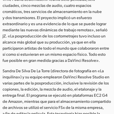
ciudades, cinco mezclas de audio, cuatro espacios
UAE
cromáticos, tres servicios de almacenamiento en la nube
y dos transmisores. El proyecto implicó un esfuerzo
Ukraine
extraordinario y es una evidencia de lo que se puede lograr
United Kingdom
mediante las nuevas dinámicas de trabajo remotas», señaló
JZ. «La posproducción de los cortometrajes tuvo incluso un
United States
alcance más global que su producción, ya que en ella
participaron artistas de todo el mundo que colaboraron entre
sí como si estuvieran en un mismo espacio físico. Todo esto
fue posible en gran medida gracias a DaVinci Resolve».
Sandra De Silva De La Torre (directora de fotografía en «La
inquilina») y su equipo emplearon DaVinci Resolve Studio en
varias partes de la posproducción, inclusive la revisión de los
copiones, la edición, la mezcla de audio, el etalonaje y la
entrega final. El programa se ejecutó en plataformas EC2 G4
de Amazon, mientras que para el almacenamiento compartido
de archivos se utilizó el servicio FSx de la misma empresa,
a fin de editar la película. Esta tecnología hizo posible la