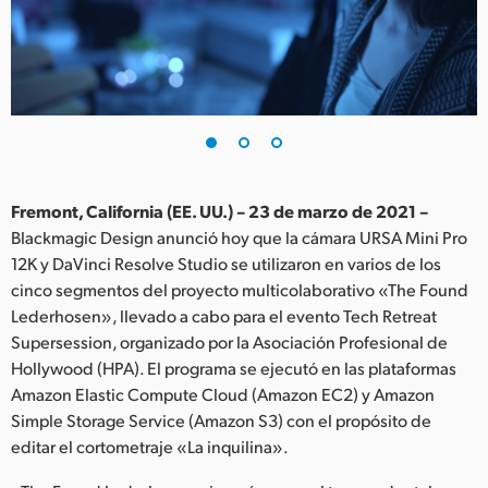
Finland
France
Germany
Hong Kong SAR, China
India
Fremont, California (EE. UU.) – 23 de marzo de 2021 –
Blackmagic Design anunció hoy que la cámara URSA Mini Pro
Italy
12K y DaVinci Resolve Studio se utilizaron en varios de los
cinco segmentos del proyecto multicolaborativo «The Found
Japan
Lederhosen», llevado a cabo para el evento Tech Retreat
Supersession, organizado por la Asociación Profesional de
Korea
Hollywood (HPA). El programa se ejecutó en las plataformas
Amazon Elastic Compute Cloud (Amazon EC2) y Amazon
Mexico
Simple Storage Service (Amazon S3) con el propósito de
Malaysia
editar el cortometraje «La inquilina».