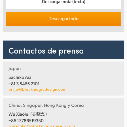
Descargar nota (texto)
Descargar todo
Contactos de prensa
Japón
Sachiko Arai
+81 3 5465 2101
pr-jp@blackmagicdesign.com
China, Singapur, Hong Kong y Corea
Wu Xiaolei (吴晓磊)
+86 17786519350
wuxiaolei@blackmagicdesign.com