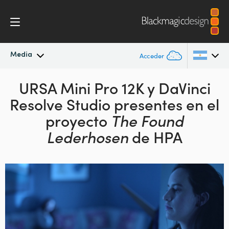
Media
Acceder
Novedades
URSA Mini Pro 12K y DaVinci
Argentina
Resolve Studio presentes en el
Australia
Archivo
proyecto
The Found
Austria
Lederhosen
de HPA
Imágenes
Brazil
Canada
China
Denmark