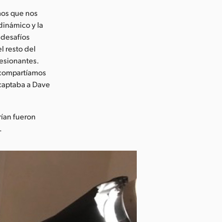
mos que nos
dinámico y la
 desafíos
l resto del
esionantes.
 compartíamos
 captaba a Dave
rían fueron
.