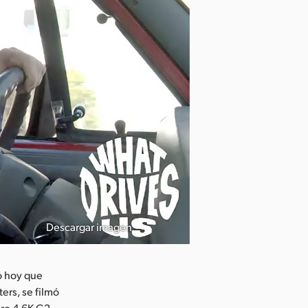
Descargar imagen
ó hoy que
ers, se filmó
Pro 4.6K G2