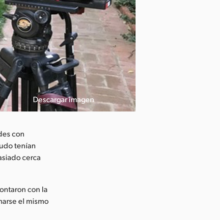
Descargar imagen
ades con
nudo tenían
asiado cerca
contaron con la
marse el mismo