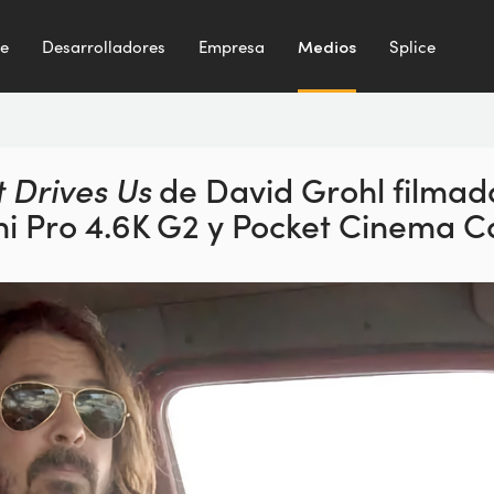
te
Desarrolladores
Empresa
Medios
Splice
 Drives Us
de David Grohl
filmad
i Pro 4.6K G2
y Pocket Cinema 