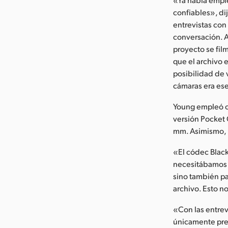
confiables», di
entrevistas con
conversación. A
proyecto se fil
que el archivo 
posibilidad de v
cámaras era es
Young empleó o
versión Pocket
mm. Asimismo, 
«El códec Black
necesitábamos n
sino también par
archivo. Esto n
«Con las entre
únicamente pres