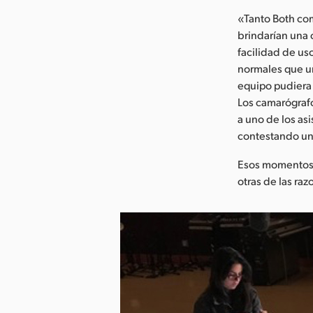
«Tanto Both co
brindarían una 
facilidad de us
normales que un
equipo pudiera
Los camarógraf
a uno de los as
contestando un
Esos momentos i
otras de las ra