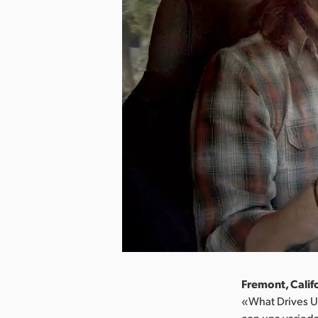
Fremont, Califo
«What Drives Us
con una varied