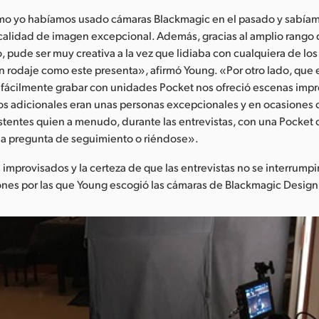
mo yo habíamos usado cámaras Blackmagic en el pasado y sabía
calidad de imagen excepcional. Además, gracias al amplio rango 
o, pude ser muy creativa a la vez que lidiaba con cualquiera de los
 rodaje como este presenta», afirmó Young. «Por otro lado, que e
 fácilmente grabar con unidades Pocket nos ofreció escenas impr
os adicionales eran unas personas excepcionales y en ocasiones
istentes quien a menudo, durante las entrevistas, con una Pocket
a pregunta de seguimiento o riéndose».
mprovisados y la certeza de que las entrevistas no se interrumpi
zones por las que Young escogió las cámaras de Blackmagic Design