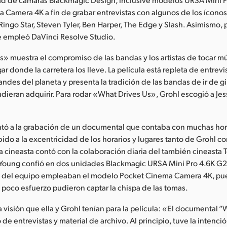
 Camera 4K a fin de grabar entrevistas con algunos de los ícono
Ringo Star, Steven Tyler, Ben Harper, The Edge y Slash. Asimismo, 
se empleó DaVinci Resolve Studio.
» muestra el compromiso de las bandas y los artistas de tocar mú
ar donde la carretera los lleve. La película está repleta de entrevi
ndes del planeta y presenta la tradición de las bandas de ir de gi
dieran adquirir. Para rodar «What Drives Us», Grohl escogió a Je
ntó a la grabación de un documental que contaba con muchas ho
bido a la excentricidad de los horarios y lugares tanto de Grohl c
la cineasta contó con la colaboración diaria del también cineasta T
, Young confió en dos unidades Blackmagic URSA Mini Pro 4.6K G2
 del equipo empleaban el modelo Pocket Cinema Camera 4K, pues
on poco esfuerzo pudieron captar la chispa de las tomas.
a visión que ella y Grohl tenían para la película: «El documental 
e entrevistas y material de archivo. Al principio, tuve la intenció