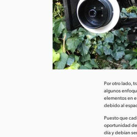
argar imagen
Por otro lado, 
algunos enfoque
elementos en e
debido al espa
Puesto que cada
oportunidad de 
día y debían se