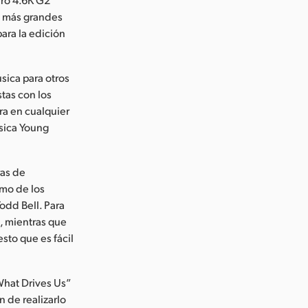
s más grandes
para la edición
sica para otros
stas con los
ra en cualquier
ssica Young
ras de
omo de los
odd Bell. Para
, mientras que
to que es fácil
“What Drives Us”
n de realizarlo