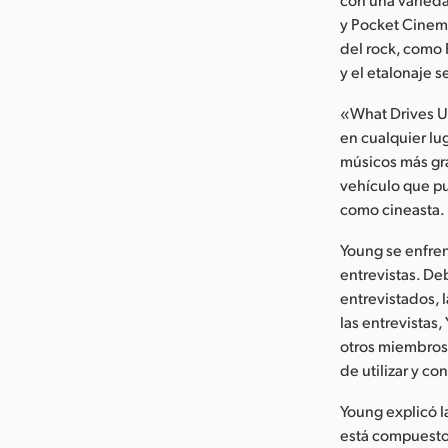
y Pocket Cinema
del rock, como 
y el etalonaje 
«What Drives Us
en cualquier lug
músicos más gra
vehículo que pu
como cineasta.
Young se enfre
entrevistas. De
entrevistados, 
las entrevistas
otros miembros
de utilizar y c
Young explicó l
está compuesto d