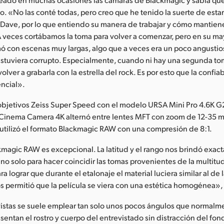
jo. «No las conté todas, pero creo que he tenido la suerte de esta
 Dave, por lo que entiendo su manera de trabajar y cómo mantien
 veces cortábamos la toma para volver a comenzar, pero en su may
mó con escenas muy largas, algo que a veces era un poco angustio
estuviera corrupto. Especialmente, cuando ni hay una segunda tom
olver a grabarla con la estrella del rock. Es por esto que la confia
encial».
bjetivos Zeiss Super Speed con el modelo URSA Mini Pro 4.6K G2
 Cinema Camera 4K alternó entre lentes MFT con zoom de 12-35 
utilizó el formato Blackmagic RAW con una compresión de 8:1.
magic RAW es excepcional. La latitud y el rango nos brindó exac
o solo para hacer coincidir las tomas provenientes de la multitu
a lograr que durante el etalonaje el material luciera similar al d
os permitió que la película se viera con una estética homogénea»,
vistas se suele emplear tan solo unos pocos ángulos que normalm
entan el rostro y cuerpo del entrevistado sin distracción del fon