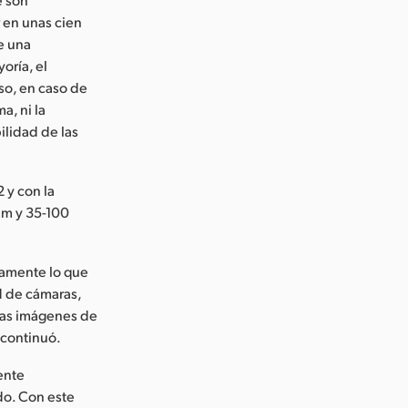
r en unas cien
e una
oría, el
so, en caso de
a, ni la
bilidad de las
 y con la
mm y 35-100
tamente lo que
d de cámaras,
e las imágenes de
 continuó.
ente
do. Con este