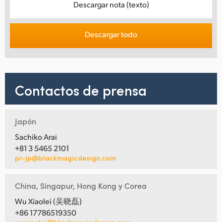
Descargar nota (texto)
Descargar todo
Contactos de prensa
Japón
Sachiko Arai
+81 3 5465 2101
pr-jp@blackmagicdesign.com
China, Singapur, Hong Kong y Corea
Wu Xiaolei (吴晓磊)
+86 17786519350