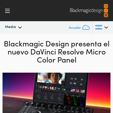
Media
Acceder
Blackmagic Design presenta
Novedades
el
Argentina
nuevo DaVinci Resolve Micro
Australia
Archivo
Color Panel
Austria
Imágenes
Brazil
Canada
China
Denmark