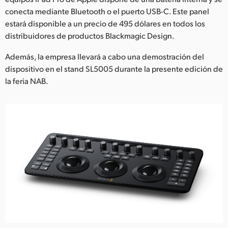
Netherlands
conecta mediante Bluetooth o el puerto USB-C. Este panel
New Zealand
estará disponible a un precio de 495 dólares en todos los
distribuidores de productos Blackmagic Design.
Norway
Además, la empresa llevará a cabo una demostración del
Poland
dispositivo en el stand SL5005 durante la presente edición de
la feria NAB.
Portugal
Singapore
South Africa
España
Sweden
Chinese Taipei
Turkey