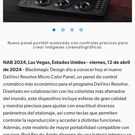
Finland
France
Germany
Nuevo panel portátil avanzado con controles precisos para
Hong Kong SAR, China
crear imágenes cinematográficas.
India
NAB 2024, Las Vegas, Estados Unidos - viernes, 12 de abril
de 2024 -
Blackmagic Design dio a conocer hoy el nuevo
Italy
DaVinci Resolve Micro Color Panel, un panel de control
cromático más económico para el programa DaVinci Resolve.
Japan
Diseñado en colaboración con los coloristas más afamados
Korea
del mundo, este dispositivo incluye esferas de gran calidad
y mandos precisos para ajustar con exactitud diversos
Mexico
parámetros del etalonaje, así como teclas que permiten
controlar la reproducción y acceder a distintas funciones.
Malaysia
Además, este modelo de mayor portabilidad compatible con
equipos iPad Pro de Apple dispone de una batería interna y se