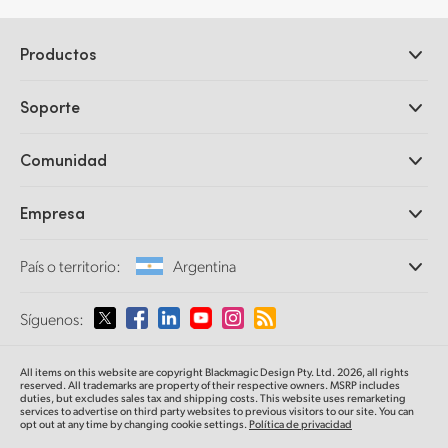
Productos
Cámaras profesionales
Soporte
DaVinci Resolve y Fusion
Mezcladores ATEM
Distribuidores
Comunidad
Ultimatte
Centro de soporte técnico
Grabadores digitales
Contáctanos
Comunidad Splice
Empresa
Captura y reproducción
Escáner Cintel
Oficinas
Conversión de formatos
País o territorio:
Argentina
Perfil empresarial
Conversores profesionales
Colaboradores
Supervisión
Selecciona un país o territorio
Síguenos:
Medios
Almacenamiento en redes
MultiView
Argentina
All items on this website are copyright Blackmagic Design Pty. Ltd. 2026, all rights
Direccionamiento y distribución
reserved. All trademarks
are property
of their respective owners. MSRP includes
duties, but excludes sales tax and shipping costs.
This website uses remarketing
Transmisión y codificación
Australia
services to advertise on third party websites to previous visitors to our site.
You can
opt out at any time by changing cookie settings.
Política de privacidad