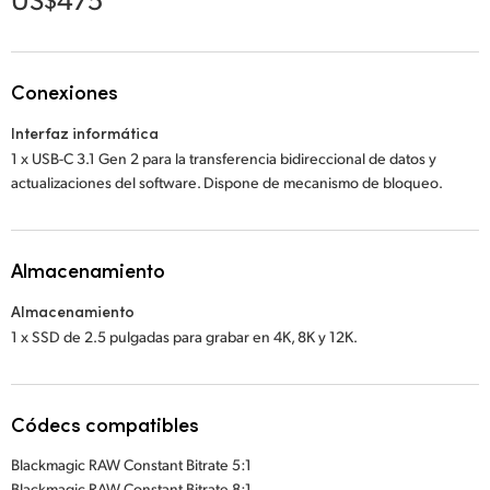
Netherlands
New Zealand
Conexiones
Norway
Interfaz informática
Poland
1 x USB-C 3.1 Gen 2 para la transferencia bidireccional de datos y
actualizaciones del software. Dispone de mecanismo de bloqueo.
Portugal
Singapore
Almacenamiento
South Africa
Almacenamiento
España
1 x SSD de 2.5 pulgadas para grabar en 4K, 8K y 12K.
Sweden
Códecs compatibles
Chinese Taipei
Blackmagic RAW Constant Bitrate 5:1
Turkey
Blackmagic RAW Constant Bitrate 8:1