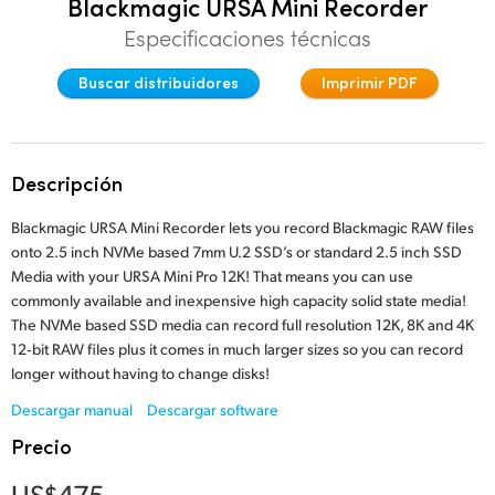
Blackmagic URSA Mini Recorder
Finland
Especificaciones técnicas
Posproducción
France
Buscar distribuidores
Imprimir PDF
Galería
Germany
Especificaciones
Hong Kong SAR, China
Descripción
India
Blackmagic URSA Mini Recorder lets you record Blackmagic RAW files
onto 2.5 inch NVMe based 7mm U.2 SSD’s or standard 2.5 inch SSD
Italy
Media with your URSA Mini Pro 12K! That means you can use
commonly available and inexpensive high capacity solid state media!
Japan
The NVMe based SSD media can record full resolution 12K, 8K and 4K
12‑bit RAW files plus it comes in much larger sizes so you can record
Korea
longer without having to change disks!
Mexico
Descargar manual
Descargar software
Precio
Malaysia
US$475