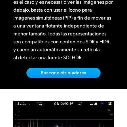
Netherlands
es el caso y es necesario ver las imágenes por
debajo, basta con usar el ícono para
New Zealand
imágenes simultáneas (PIP) a fin de moverlas
a una ventana flotante independiente de
Norway
menor tamaño. Todas las representaciones
Poland
son compatibles con contenidos SDR y HDR,
y cambian automáticamente su retícula
Portugal
al detectar una fuente SDI HDR.
Singapore
Buscar distribuidores
South Africa
España
Sweden
Chinese Taipei
Turkey