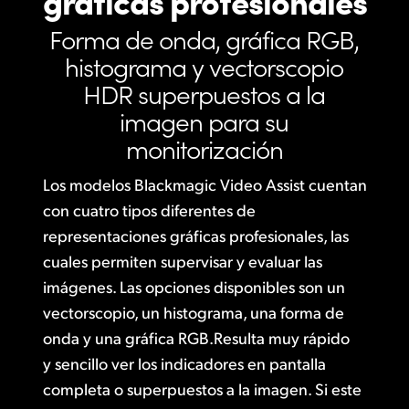
Finland
Forma de onda,
gráfica RGB,
France
histograma
y vectorscopio
HDR superpuestos
a la
Germany
imagen para su
Hong Kong SAR, China
monitorización
India
Los modelos Blackmagic Video Assist cuentan
con cuatro tipos diferentes de
Italy
representaciones gráficas profesionales, las
Japan
cuales permiten supervisar y evaluar las
imágenes. Las opciones disponibles son un
Korea
vectorscopio, un histograma, una forma de
Mexico
onda y una gráfica RGB.Resulta muy rápido
y sencillo ver los indicadores en pantalla
Malaysia
completa o superpuestos a la imagen. Si este