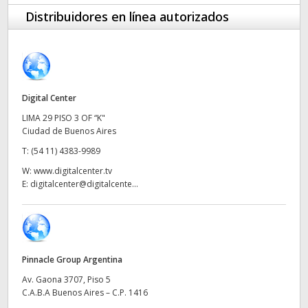
Finland
Distribuidores en línea autorizados
France
Germany
Digital Center
Hong Kong SAR, China
LIMA 29 PISO 3 OF “K"
Ciudad de Buenos Aires
India
T:
(54 11) 4383-9989
Italy
W:
www.digitalcenter.tv
E:
digitalcenter@digitalcente...
Japan
Korea
Mexico
Pinnacle Group Argentina
Malaysia
Av. Gaona 3707, Piso 5
C.A.B.A Buenos Aires – C.P. 1416