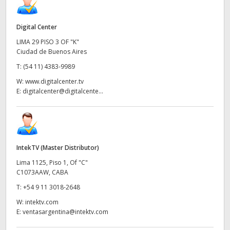
Digital Center
LIMA 29 PISO 3 OF "K"
Ciudad de Buenos Aires
T:
(54 11) 4383-9989
W:
www.digitalcenter.tv
E:
digitalcenter@digitalcente...
IntekTV (Master Distributor)
Lima 1125, Piso 1, Of "C"
C1073AAW, CABA
T:
+54 9 11 3018-2648
W:
intektv.com
E:
ventasargentina@intektv.com