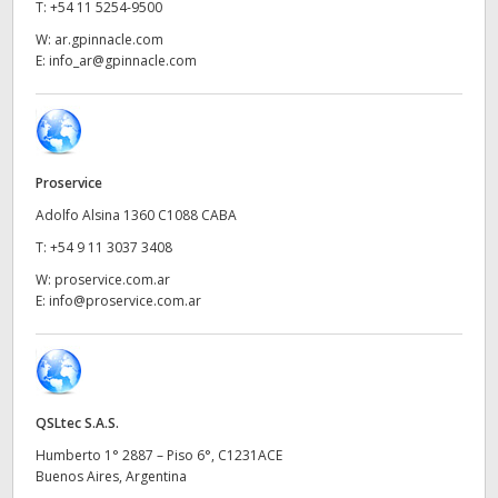
Netherlands
T:
+54 11 5254-9500
W:
ar.gpinnacle.com
New Zealand
E:
info_ar@gpinnacle.com
Norway
Poland
Proservice
Portugal
Adolfo Alsina 1360 C1088 CABA
Singapore
T:
+54 9 11 3037 3408
W:
proservice.com.ar
South Africa
E:
info@proservice.com.ar
España
Sweden
QSLtec S.A.S.
Chinese Taipei
Humberto 1° 2887 – Piso 6°, C1231ACE
Buenos Aires, Argentina
Turkey