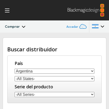
Comprar
Acceder
DaVinci Resolve Replay
Argentina
Buscar distribuidor
Australia
Especificaciones
Austria
País
Brazil
Canada
Serie del producto
China
Denmark