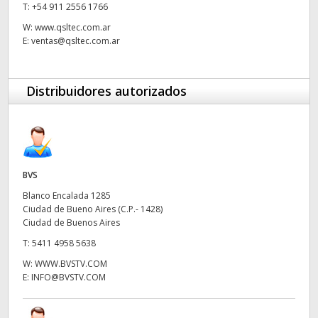
T:
+54 911 2556 1766
UAE
W:
www.qsltec.com.ar
E:
ventas@qsltec.com.ar
Ukraine
United Kingdom
Distribuidores autorizados
United States
BVS
Blanco Encalada 1285
Ciudad de Bueno Aires (C.P.- 1428)
Ciudad de Buenos Aires
T:
5411 4958 5638
W:
WWW.BVSTV.COM
E:
INFO@BVSTV.COM