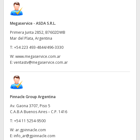
Megaservice - ASDA S.R.L.
Primera Junta 2852, B7602DWB
Mar del Plata, Argentina
T:
+54 223 493-4844/496-3330
W:
www.megaservice.com.ar
E:
ventastv@megaservice.com.ar
Pinnacle Group Argentina
Av. Gaona 3707, Piso 5
C.A.B.A Buenos Aires – C.P. 1416
T:
+54 11 5254-9500
W:
ar.gpinnacle.com
E:
info_ar@gpinnacle.com